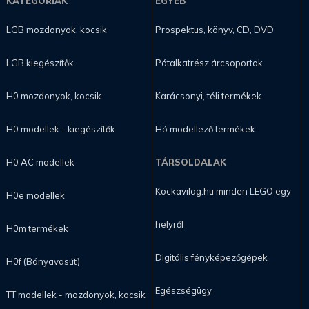
KATEGÓRIÁK
EGYÉB
LGB mozdonyok, kocsik
Prospektus, könyv, CD, DVD
LGB kiegészítők
Pótalkatrész árcsoportok
H0 mozdonyok, kocsik
Karácsonyi, téli termékek
H0 modellek - kiegészítők
Hó modellező termékek
H0 AC modellek
TÁRSOLDALAK
Kockavilag.hu minden LEGO egy
H0e modellek
helyről
H0m termékek
Digitális fényképezőgépek
H0f (Bányavasút)
Egészségügy
TT modellek - mozdonyok, kocsik