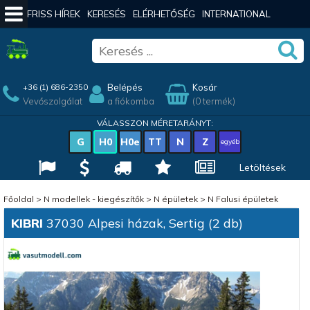
FRISS HÍREK
KERESÉS
ELÉRHETŐSÉG
INTERNATIONAL
Belépés
Kosár
+36 (1) 686-2350
Vevőszolgálat
a fiókomba
(0 termék)
VÁLASSZON MÉRETARÁNYT:
G
H0
H0e
TT
N
Z
egyéb
Letöltések
Főoldal
>
N modellek - kiegészítők
>
N épületek
>
N Falusi épületek
KIBRI
37030 Alpesi házak, Sertig (2 db)