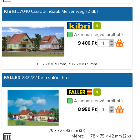
KIBRI
37040 Családi házak Meisenweg (2 db)
Azonnal megvásárolható
9 400 Ft
85 × 70 × 70 mm, 70 × 70 × 65 mm
FALLER
232222 Két családi ház
Azonnal megvásárolható
8 950 Ft
78 × 75 × 42 mm (2×)
Méret:
78 × 75 × 42 mm (2 x)