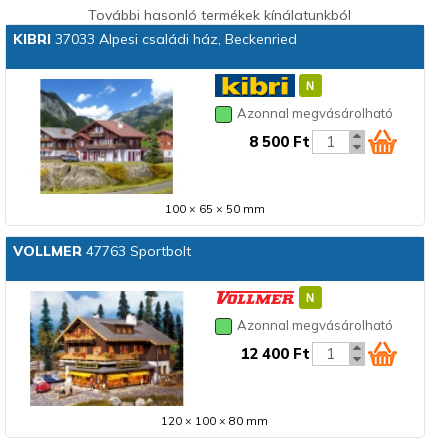
További hasonló termékek kínálatunkból
KIBRI
37033 Alpesi családi ház, Beckenried
Azonnal megvásárolható
8 500 Ft
100 × 65 × 50 mm
VOLLMER
47763 Sportbolt
Azonnal megvásárolható
12 400 Ft
120 × 100 × 80 mm