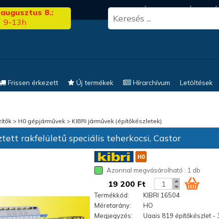
3.00
FRISS HÍREK
KERESÉS
EL
 augusztus 8.:
9-13h
Frissen érkezett
Új termékek
Hírarchívum
Letöltések
ítők
>
H0 gépjárművek
>
KIBRI járművek (építőkészletek)
ett rakfelületű speciális teherkocsi, Castor
Azonnal megvásárolható : 1 db
19 200 Ft
Termékkód:
KIBRI 16504
Méretarány:
HO
Megjegyzés:
Uaais 819 építőkészlet - 