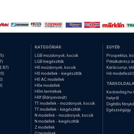
KATEGÓRIÁK
EGYÉB
.5)
LGB mozdonyok, kocsik
Prospektus, k
7)
LGB kiegészítők
Pótalkatrész á
1:87)
H0 mozdonyok, kocsik
Karácsonyi, té
20)
H0 modellek - kiegészítők
Hó modellező 
0)
H0 AC modellek
TÁRSOLDAL
0)
H0e modellek
H0m termékek
Kockavilag.hu
H0f (Bányavasút)
helyről
TT modellek - mozdonyok, kocsik
Digitális fény
TT modellek - kiegészítők
Egészségügy
N modellek - mozdonyok, kocsik
N modellek - kiegészítők
Z modellek
O termékek