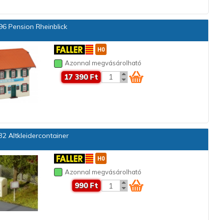
6 Pension Rheinblick
Azonnal megvásárolható
17 390 Ft
2 Altkleidercontainer
Azonnal megvásárolható
990 Ft