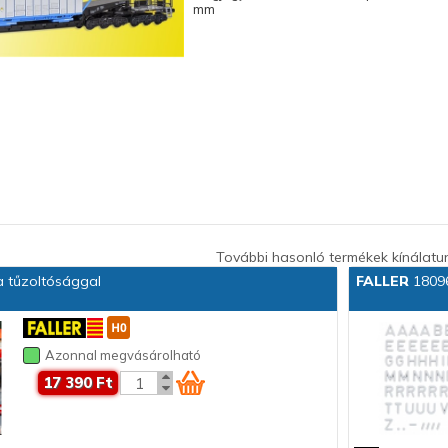
mm
További hasonló termékek kínálatu
 tűzoltósággal
FALLER
18096
Azonnal megvásárolható
17 390 Ft