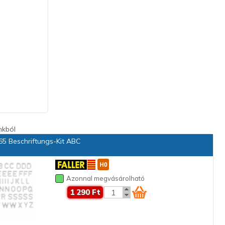
nkból
5 Beschriftungs-Kit ABC
Azonnal megvásárolható
1 290 Ft