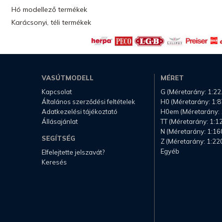
Hó modellező termékek
Karácsonyi, téli termékek
VASÚTMODELL
MÉRET
Kapcsolat
G (Méretarány: 1:22
Általános szerződési feltételek
H0 (Méretarány: 1:8
Adatkezelési tájékoztató
H0em (Méretarány: 
Állásajánlat
TT (Méretarány: 1:1
N (Méretarány: 1:16
SEGÍTSÉG
Z (Méretarány: 1:22
Egyéb
Elfelejtette jelszavát?
Keresés