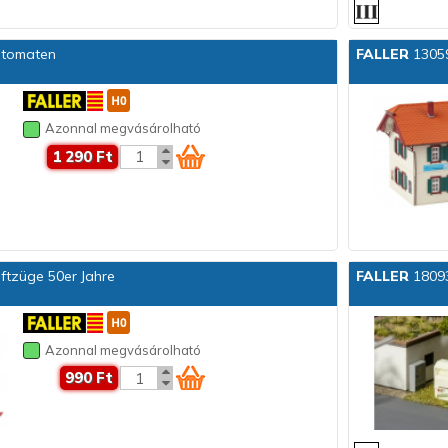
utomaten
FALLER
13059
Azonnal megvásárolható
1 290 Ft
ftzüge 50er Jahre
FALLER
18093
Azonnal megvásárolható
990 Ft