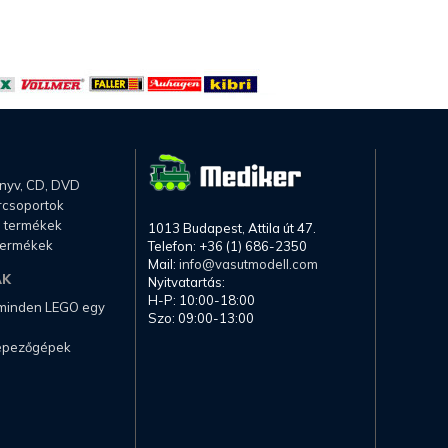
önyv, CD, DVD
rcsoportok
li termékek
1013 Budapest, Attila út 47.
termékek
Telefon: +36 (1) 686-2350
Mail:
info@vasutmodell.com
AK
Nyitvatartás:
H-P: 10:00-18:00
 minden LEGO egy
Szo: 09:00-13:00
képezőgépek