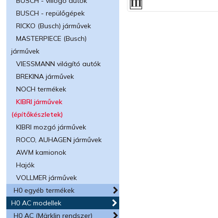
BUSCH - villogó autók
BUSCH - repülőgépek
RICKO (Busch) járművek
MASTERPIECE (Busch)
járművek
VIESSMANN világító autók
BREKINA járművek
NOCH termékek
KIBRI járművek
(építőkészletek)
KIBRI mozgó járművek
ROCO, AUHAGEN járművek
AWM kamionok
Hajók
VOLLMER járművek
H0 egyéb termékek
H0 AC modellek
H0 AC (Märklin rendszer)