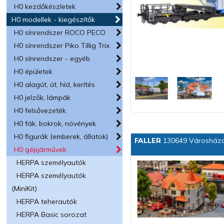
H0 kezdőkészletek
H0 modellek - kiegészítők
H0 sínrendszer ROCO PECO
H0 sínrendszer Piko Tillig Trix
H0 sínrendszer - egyéb
H0 épületek
H0 alagút, út, híd, kerítés
H0 jelzők, lámpák
H0 felsővezeték
H0 fák, bokrok, növények
H0 figurák (emberek, állatok)
FALLER
130649 Városháza
H0 gépjárművek
HERPA személyautók
HERPA személyautók
(MiniKit)
HERPA teherautók
HERPA Basic sorozat