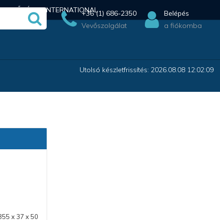
ÉRHETŐSÉG
INTERNATIONAL
+36 (1) 686-2350
Belépés
Vevőszolgálat
a fiókomba
Utolsó készletfrissítés: 2026.08.08 12:02:09
355 x 37 x 50