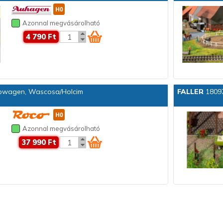
Azonnal megvásárolható
4 790 Ft
ilowagen, Wascosa/Holcim
FALLER
18097
Azonnal megvásárolható
37 990 Ft