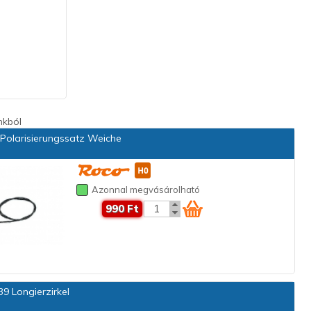
nkból
Polarisierungssatz Weiche
Azonnal megvásárolható
990 Ft
9 Longierzirkel