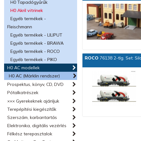
H0 Tapadógyűrűk
H0 Akril vitrinek
Egyéb termékek -
Fleischmann
Egyéb termékek - LILIPUT
Egyéb termékek - BRAWA
Egyéb termékek - ROCO
ROCO
76138 2-tlg. Set: S
Egyéb termékek - PIKO
H0 AC modellek
H0 AC (Märklin rendszer)
Prospektus, könyv, CD, DVD
Pótalkatrészek
××× Gyerekeknek ajánljuk
Terepépítési kiegészítők
Szerszám, karbantartás
Elektronika, digitális vezérlés
Félkész terepasztalok