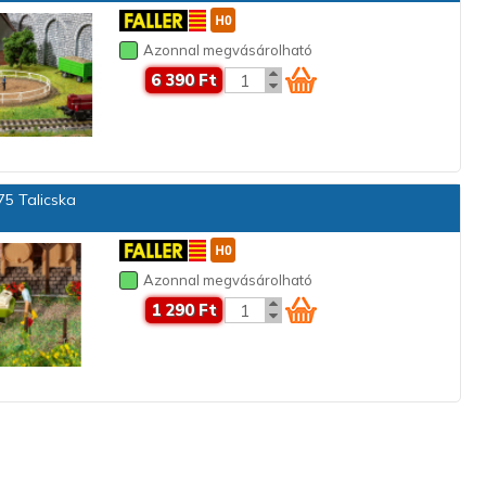
Azonnal megvásárolható
6 390 Ft
5 Talicska
Azonnal megvásárolható
1 290 Ft