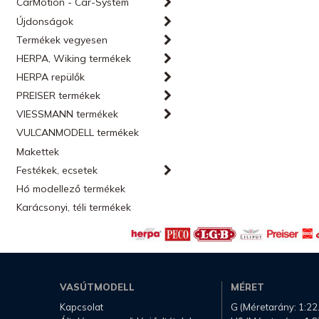
CarMotion - Car-System
Újdonságok
Termékek vegyesen
HERPA, Wiking termékek
HERPA repülők
PREISER termékek
VIESSMANN termékek
VULCANMODELL termékek
Makettek
Festékek, ecsetek
Hó modellező termékek
Karácsonyi, téli termékek
VASÚTMODELL
MÉRET
Kapcsolat
G (Méretarány: 1:22