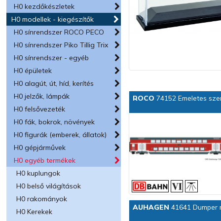
H0 kezdőkészletek
H0 modellek - kiegészítők
H0 sínrendszer ROCO PECO
H0 sínrendszer Piko Tillig Trix
H0 sínrendszer - egyéb
H0 épületek
H0 alagút, út, híd, kerítés
H0 jelzők, lámpák
ROCO
74152 Emeletes szem
H0 felsővezeték
H0 fák, bokrok, növények
H0 figurák (emberek, állatok)
H0 gépjárművek
H0 egyéb termékek
H0 kuplungok
H0 belső világítások
H0 rakományok
AUHAGEN
41641 Dumper 
H0 Kerekek