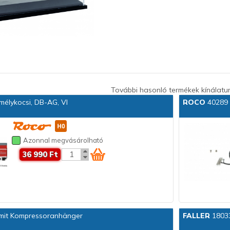
További hasonló termékek kínálatu
élykocsi, DB-AG, VI
ROCO
40289 
Azonnal megvásárolható
36 990 Ft
mit Kompressoranhänger
FALLER
18033