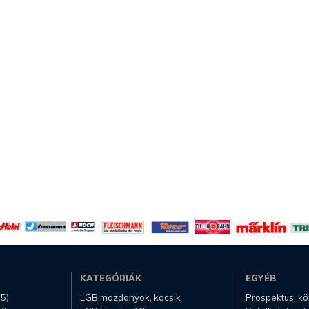
KATEGÓRIÁK
EGYÉB
.5)
LGB mozdonyok, kocsik
Prospektus, k