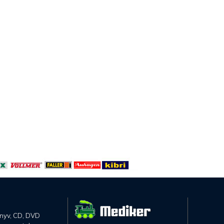
önyv, CD, DVD