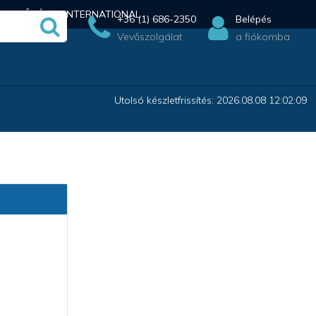
ÉRHETŐSÉG
INTERNATIONAL
+36 (1) 686-2350
Belépés
Vevőszolgálat
a fiókomba
Utolsó készletfrissítés: 2026.08.08 12:02:09