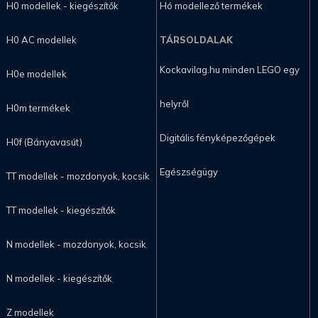
H0 modellek - kiegészítők
Hó modellező termékek
H0 AC modellek
TÁRSOLDALAK
Kockavilag.hu minden LEGO egy
H0e modellek
helyről
H0m termékek
Digitális fényképezőgépek
H0f (Bányavasút)
Egészségügy
TT modellek - mozdonyok, kocsik
TT modellek - kiegészítők
N modellek - mozdonyok, kocsik
N modellek - kiegészítők
Z modellek