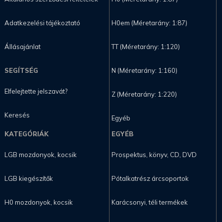
Adatkezelési tájékoztató
H0em (Méretarány: 1:87)
Állásajánlat
TT (Méretarány: 1:120)
SEGÍTSÉG
N (Méretarány: 1:160)
Elfelejtette jelszavát?
Z (Méretarány: 1:220)
Keresés
Egyéb
KATEGÓRIÁK
EGYÉB
LGB mozdonyok, kocsik
Prospektus, könyv, CD, DVD
LGB kiegészítők
Pótalkatrész árcsoportok
H0 mozdonyok, kocsik
Karácsonyi, téli termékek