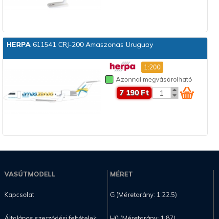
HERPA
611541 CRJ-200 Amaszonas Uruguay
1:200
Azonnal megvásárolható
7 190 Ft
VASÚTMODELL
MÉRET
Kapcsolat
G (Méretarány: 1:22.5)
Általános szerződési feltételek
H0 (Méretarány: 1:87)