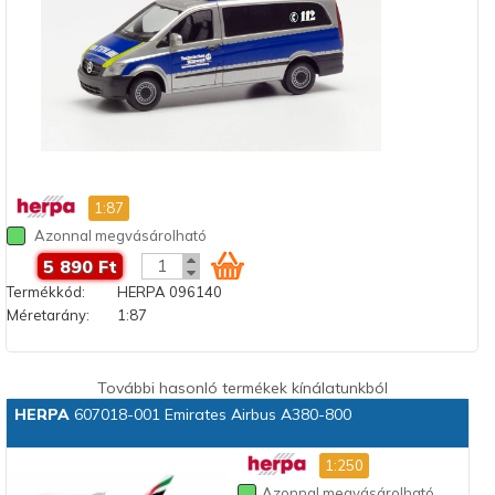
1:87
Azonnal megvásárolható
5 890 Ft
Termékkód:
HERPA 096140
Méretarány:
1:87
További hasonló termékek kínálatunkból
HERPA
607018-001 Emirates Airbus A380-800
1:250
Azonnal megvásárolható