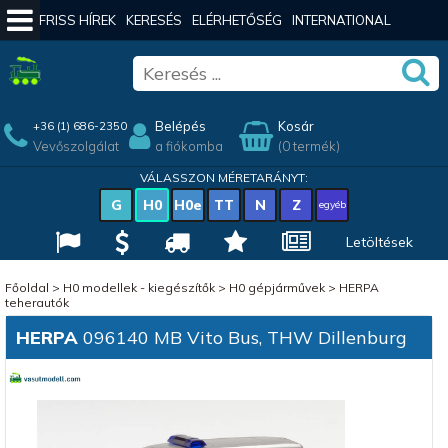
FRISS HÍREK
KERESÉS
ELÉRHETŐSÉG
INTERNATIONAL
Belépés
Kosár
+36 (1) 686-2350
Vevőszolgálat
a fiókomba
(0 termék)
VÁLASSZON MÉRETARÁNYT:
G
H0
H0e
TT
N
Z
egyéb
Letöltések
Főoldal
>
H0 modellek - kiegészítők
>
H0 gépjárművek
>
HERPA
teherautók
HERPA
096140 MB Vito Bus, THW Dillenburg