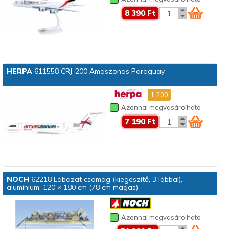
8 390 Ft
HERPA
611558 CRJ-200 Amaszonas Paraguay
1:200
Azonnal megvásárolható
7 190 Ft
NOCH
62218 Lábazat csomag (kiegészítő, 3 lábbal),
alumínium, 120 × 180 cm (78 cm magas)
Azonnal megvásárolható