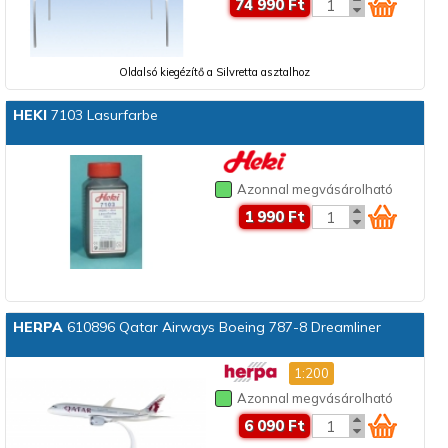
74 990 Ft
Oldalsó kiegézítő a Silvretta asztalhoz
HEKI
7103 Lasurfarbe
Azonnal megvásárolható
1 990 Ft
HERPA
610896 Qatar Airways Boeing 787-8 Dreamliner
1:200
Azonnal megvásárolható
6 090 Ft