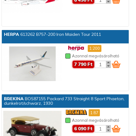
HERPA
613262 B757-200 Iron Maiden Tour 2011
1:200
Azonnal megvásárolható
7 790 Ft
BREKINA
BOS87155 Packard 733 Straight 8 Sport Phaeton,
dunkelrot/schwarz, 1930
1:87
Azonnal megvásárolható
6 090 Ft