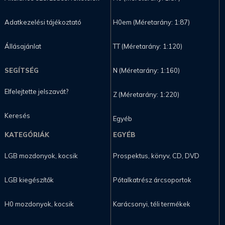
Adatkezelési tájékoztató
H0em (Méretarány: 1:87)
Állásajánlat
TT (Méretarány: 1:120)
SEGÍTSÉG
N (Méretarány: 1:160)
Elfelejtette jelszavát?
Z (Méretarány: 1:220)
Keresés
Egyéb
KATEGÓRIÁK
EGYÉB
LGB mozdonyok, kocsik
Prospektus, könyv, CD, DVD
LGB kiegészítők
Pótalkatrész árcsoportok
H0 mozdonyok, kocsik
Karácsonyi, téli termékek