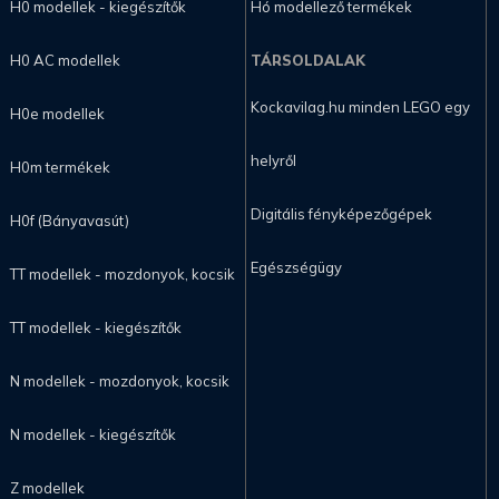
H0 modellek - kiegészítők
Hó modellező termékek
H0 AC modellek
TÁRSOLDALAK
Kockavilag.hu minden LEGO egy
H0e modellek
helyről
H0m termékek
Digitális fényképezőgépek
H0f (Bányavasút)
Egészségügy
TT modellek - mozdonyok, kocsik
TT modellek - kiegészítők
N modellek - mozdonyok, kocsik
N modellek - kiegészítők
Z modellek