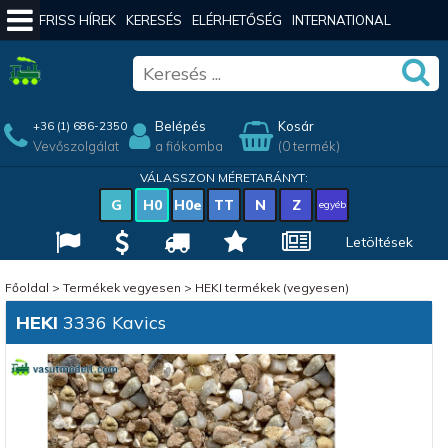
FRISS HÍREK
KERESÉS
ELÉRHETŐSÉG
INTERNATIONAL
Belépés
Kosár
+36 (1) 686-2350
Vevőszolgálat
a fiókomba
(0 termék)
VÁLASSZON MÉRETARÁNYT:
G
H0
H0e
TT
N
Z
egyéb
Letöltések
Főoldal
>
Termékek vegyesen
>
HEKI termékek (vegyesen)
HEKI
3336 Kavics