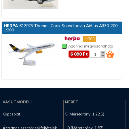
HERPA
612975 Thomas Cook Scandinavia Airbus A330-200
1:200
1:200
Azonnal megvásárolható
6 090 Ft
VASÚTMODELL
MÉRET
Kapcsolat
G (Méretarány: 1:22.5)
Általános szerződési feltételek
H0 (Méretarány: 1:87)