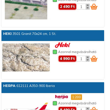
2 490 Ft
HEKI
3501 Granit 70x24 cm, 1 St.
Azonnal megvásárolható
4 990 Ft
HERPA
612111 A350-900 Iberia
1:200
Azonnal megvásárolható
8 490 Ft