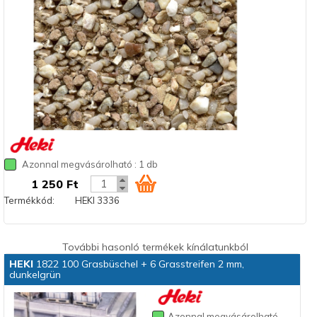
Azonnal megvásárolható : 1 db
1 250 Ft
Termékkód:
HEKI 3336
További hasonló termékek kínálatunkból
HEKI
1822 100 Grasbüschel + 6 Grasstreifen 2 mm,
dunkelgrün
Azonnal megvásárolható