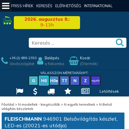
FRISS HÍREK
KERESÉS
ELÉRHETŐSÉG
INTERNATIONAL
2026. augusztus 8.:
9-13h
Belépés
Kosár
+36 (1) 686-2350
Vevőszolgálat
a fiókomba
(0 termék)
VÁLASSZON MÉRETARÁNYT:
G
H0
H0e
TT
N
Z
egyéb
Letöltések
Főoldal
>
N modellek - kiegészítők
>
N egyéb termékek
>
N Belső
világítás készletek
FLEISCHMANN
946901 Belsővilágítás készlet,
LED-es (20021-es utódja)