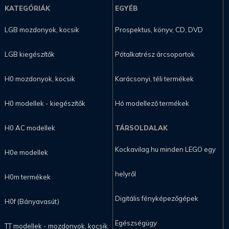
KATEGÓRIÁK
EGYÉB
LGB mozdonyok, kocsik
Prospektus, könyv, CD, DVD
LGB kiegészítők
Pótalkatrész árcsoportok
H0 mozdonyok, kocsik
Karácsonyi, téli termékek
H0 modellek - kiegészítők
Hó modellező termékek
H0 AC modellek
TÁRSOLDALAK
Kockavilag.hu minden LEGO egy
H0e modellek
helyről
H0m termékek
Digitális fényképezőgépek
H0f (Bányavasút)
Egészségügy
TT modellek - mozdonyok, kocsik