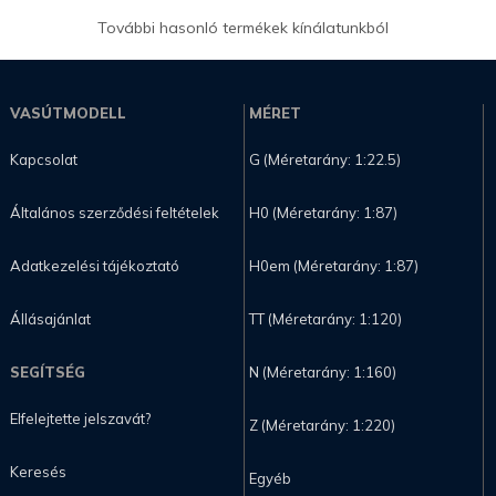
További hasonló termékek kínálatunkból
VASÚTMODELL
MÉRET
Kapcsolat
G (Méretarány: 1:22.5)
Általános szerződési feltételek
H0 (Méretarány: 1:87)
Adatkezelési tájékoztató
H0em (Méretarány: 1:87)
Állásajánlat
TT (Méretarány: 1:120)
SEGÍTSÉG
N (Méretarány: 1:160)
Elfelejtette jelszavát?
Z (Méretarány: 1:220)
Keresés
Egyéb