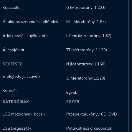
Kapcsolat
G (Méretarány: 1:22.5)
Általános szerződési feltételek
H0 (Méretarány: 1:87)
Adatkezelési tájékoztató
H0em (Méretarány: 1:87)
Állásajánlat
TT (Méretarány: 1:120)
SEGÍTSÉG
N (Méretarány: 1:160)
Elfelejtette jelszavát?
Z (Méretarány: 1:220)
Keresés
Egyéb
KATEGÓRIÁK
EGYÉB
LGB mozdonyok, kocsik
Prospektus, könyv, CD, DVD
LGB kiegészítők
Pótalkatrész árcsoportok