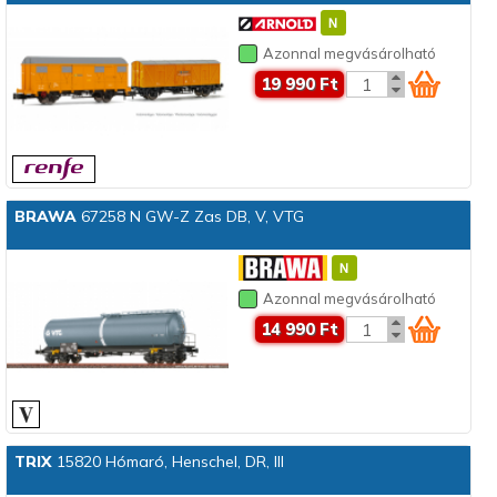
Azonnal megvásárolható
19 990 Ft
BRAWA
67258 N GW-Z Zas DB, V, VTG
Azonnal megvásárolható
14 990 Ft
TRIX
15820 Hómaró, Henschel, DR, III