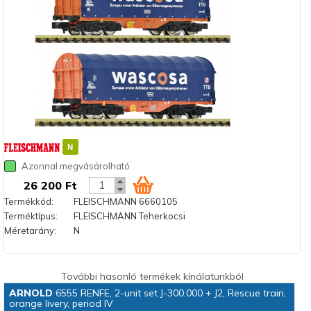
Azonnal megvásárolható
26 200 Ft
Termékkód:
FLEISCHMANN 6660105
Terméktípus:
FLEISCHMANN Teherkocsi
Méretarány:
N
További hasonló termékek kínálatunkból
ARNOLD
6555 RENFE, 2-unit set J-300.000 + J2, Rescue train,
orange livery, period IV