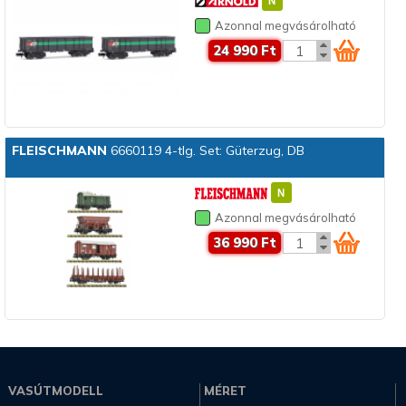
Azonnal megvásárolható
24 990 Ft
FLEISCHMANN
6660119 4-tlg. Set: Güterzug, DB
Azonnal megvásárolható
36 990 Ft
VASÚTMODELL
MÉRET