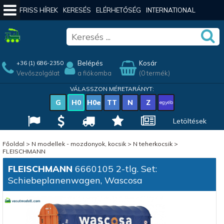
FRISS HÍREK
KERESÉS
ELÉRHETŐSÉG
INTERNATIONAL
Belépés
Kosár
+36 (1) 686-2350
Vevőszolgálat
a fiókomba
(0 termék)
VÁLASSZON MÉRETARÁNYT:
G
H0
H0e
TT
N
Z
egyéb
Letöltések
Főoldal
>
N modellek - mozdonyok, kocsik
>
N teherkocsik
>
FLEISCHMANN
FLEISCHMANN
6660105 2-tlg. Set:
Schiebeplanenwagen, Wascosa