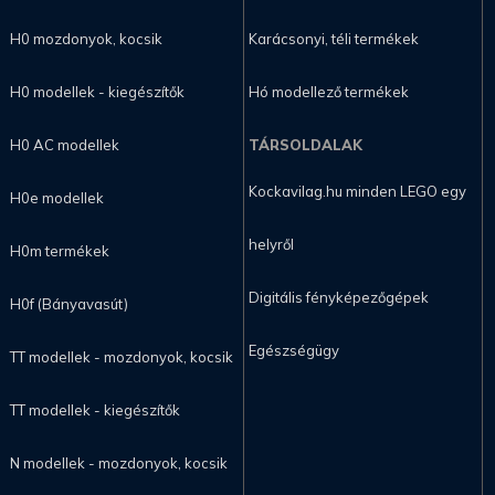
H0 mozdonyok, kocsik
Karácsonyi, téli termékek
H0 modellek - kiegészítők
Hó modellező termékek
H0 AC modellek
TÁRSOLDALAK
Kockavilag.hu minden LEGO egy
H0e modellek
helyről
H0m termékek
Digitális fényképezőgépek
H0f (Bányavasút)
Egészségügy
TT modellek - mozdonyok, kocsik
TT modellek - kiegészítők
N modellek - mozdonyok, kocsik