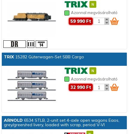
Azonnal megvásárolható
59 990 Ft
TRIX
15282 Güterwagen-Set SBB Cargo
Azonnal megvásárolható
32 990 Ft
ARNOLD
6534 STLB, 2-unit set 4-axle open wagons Eaos,
grey/green/red livery, loaded with scrap, period V-VI