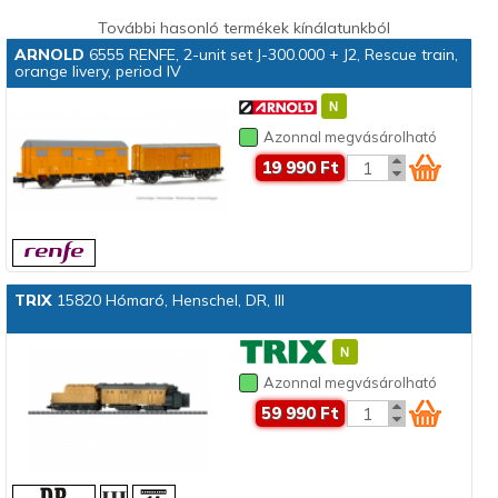
További hasonló termékek kínálatunkból
ARNOLD
6555 RENFE, 2-unit set J-300.000 + J2, Rescue train,
orange livery, period IV
Azonnal megvásárolható
19 990 Ft
TRIX
15820 Hómaró, Henschel, DR, III
Azonnal megvásárolható
59 990 Ft