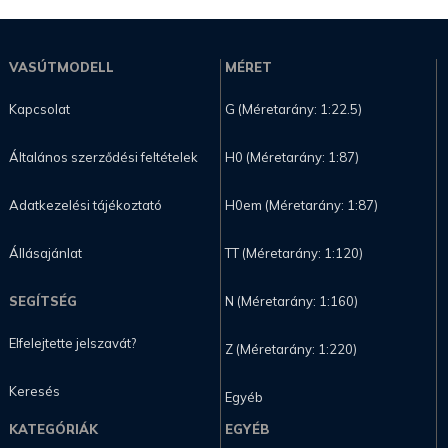
VASÚTMODELL
MÉRET
Kapcsolat
G (Méretarány: 1:22.5)
Általános szerződési feltételek
H0 (Méretarány: 1:87)
Adatkezelési tájékoztató
H0em (Méretarány: 1:87)
Állásajánlat
TT (Méretarány: 1:120)
SEGÍTSÉG
N (Méretarány: 1:160)
Elfelejtette jelszavát?
Z (Méretarány: 1:220)
Keresés
Egyéb
KATEGÓRIÁK
EGYÉB