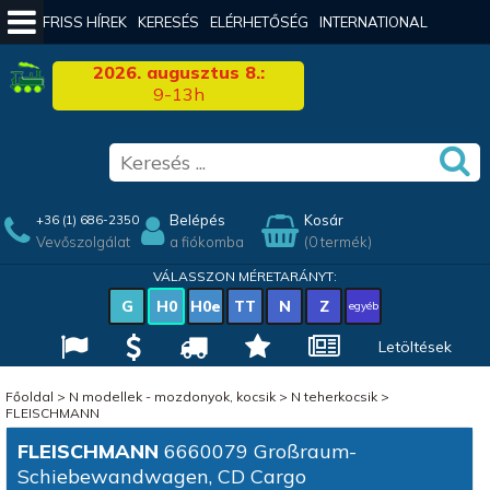
FRISS HÍREK
KERESÉS
ELÉRHETŐSÉG
INTERNATIONAL
2026. augusztus 8.:
9-13h
Belépés
Kosár
+36 (1) 686-2350
Vevőszolgálat
a fiókomba
(0 termék)
VÁLASSZON MÉRETARÁNYT:
G
H0
H0e
TT
N
Z
egyéb
Letöltések
Főoldal
>
N modellek - mozdonyok, kocsik
>
N teherkocsik
>
FLEISCHMANN
FLEISCHMANN
6660079 Großraum-
Schiebewandwagen, CD Cargo