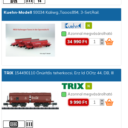
Kuehn-Modell
93034 Kaliwg.,Taoos894, 3-Set,Rail.
Azonnal megvásárolható
34 990 Ft
TRIX
154490110 Önürítős teherkocsi, Erz Id OOtz 44, DB, III
Azonnal megvásárolható
9 990 Ft