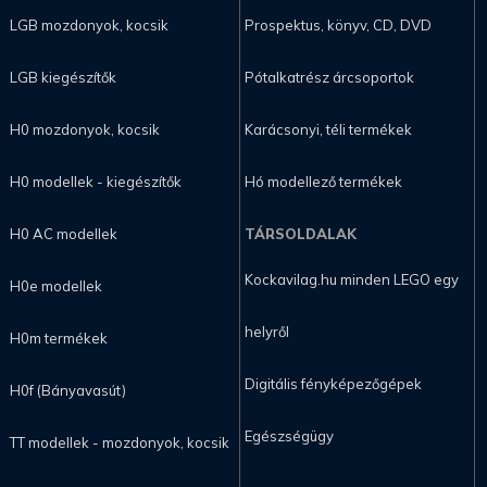
LGB mozdonyok, kocsik
Prospektus, könyv, CD, DVD
LGB kiegészítők
Pótalkatrész árcsoportok
H0 mozdonyok, kocsik
Karácsonyi, téli termékek
H0 modellek - kiegészítők
Hó modellező termékek
H0 AC modellek
TÁRSOLDALAK
Kockavilag.hu minden LEGO egy
H0e modellek
helyről
H0m termékek
Digitális fényképezőgépek
H0f (Bányavasút)
Egészségügy
TT modellek - mozdonyok, kocsik