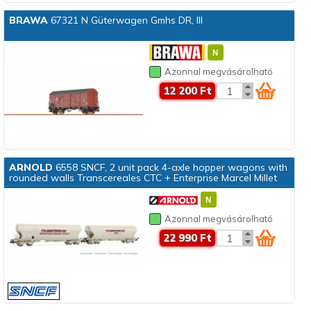
BRAWA
67321 N Güterwagen Gmhs DR, III
Azonnal megvásárolható
12 200 Ft
ARNOLD
6558 SNCF, 2 unit pack 4-axle hopper wagons with
rounded walls Transcereales CTC + Enterprise Marcel Millet
Azonnal megvásárolható
22 990 Ft