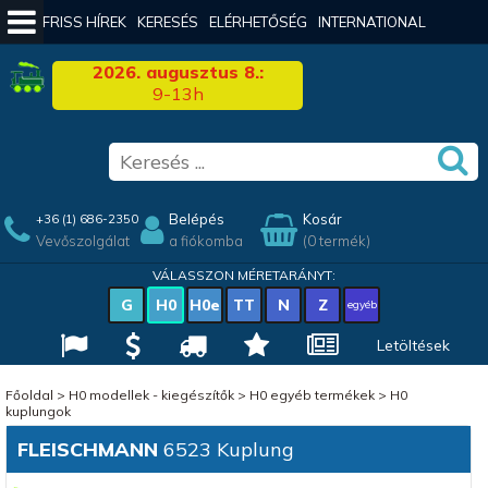
FRISS HÍREK
KERESÉS
ELÉRHETŐSÉG
INTERNATIONAL
2026. augusztus 8.:
9-13h
Belépés
Kosár
+36 (1) 686-2350
Vevőszolgálat
a fiókomba
(0 termék)
VÁLASSZON MÉRETARÁNYT:
G
H0
H0e
TT
N
Z
egyéb
Letöltések
Főoldal
>
H0 modellek - kiegészítők
>
H0 egyéb termékek
>
H0
kuplungok
FLEISCHMANN
6523 Kuplung