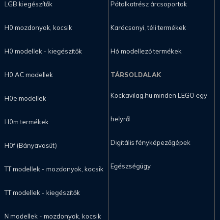
LGB kiegészítők
Pótalkatrész árcsoportok
H0 mozdonyok, kocsik
Karácsonyi, téli termékek
H0 modellek - kiegészítők
Hó modellező termékek
H0 AC modellek
TÁRSOLDALAK
Kockavilag.hu minden LEGO egy
H0e modellek
helyről
H0m termékek
Digitális fényképezőgépek
H0f (Bányavasút)
Egészségügy
TT modellek - mozdonyok, kocsik
TT modellek - kiegészítők
N modellek - mozdonyok, kocsik