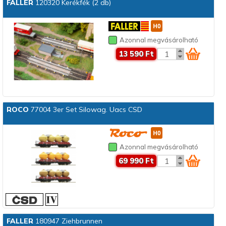
FALLER
120320 Kerékfék (2 db)
Azonnal megvásárolható
13 590 Ft
ROCO
77004 3er Set Silowag. Uacs CSD
Azonnal megvásárolható
69 990 Ft
FALLER
180947 Ziehbrunnen