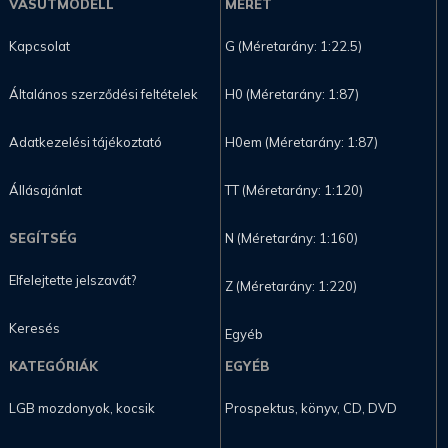
VASÚTMODELL
MÉRET
Kapcsolat
G (Méretarány: 1:22.5)
Általános szerződési feltételek
H0 (Méretarány: 1:87)
Adatkezelési tájékoztató
H0em (Méretarány: 1:87)
Állásajánlat
TT (Méretarány: 1:120)
SEGÍTSÉG
N (Méretarány: 1:160)
Elfelejtette jelszavát?
Z (Méretarány: 1:220)
Keresés
Egyéb
KATEGÓRIÁK
EGYÉB
LGB mozdonyok, kocsik
Prospektus, könyv, CD, DVD