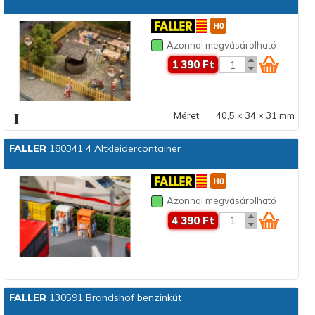
Azonnal megvásárolható
1 390 Ft
Méret:
40,5 × 34 × 31 mm
FALLER
180341 4 Altkleidercontainer
Azonnal megvásárolható
4 390 Ft
FALLER
130591 Brandshof benzinkút