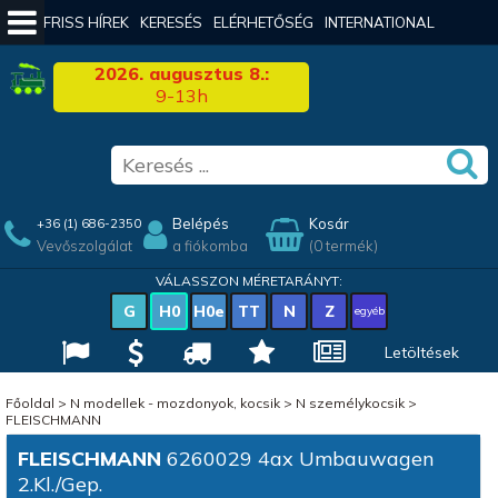
FRISS HÍREK
KERESÉS
ELÉRHETŐSÉG
INTERNATIONAL
2026. augusztus 8.:
9-13h
Belépés
Kosár
+36 (1) 686-2350
Vevőszolgálat
a fiókomba
(0 termék)
VÁLASSZON MÉRETARÁNYT:
G
H0
H0e
TT
N
Z
egyéb
Letöltések
Főoldal
>
N modellek - mozdonyok, kocsik
>
N személykocsik
>
FLEISCHMANN
FLEISCHMANN
6260029 4ax Umbauwagen
2.Kl./Gep.