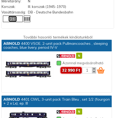
Méretarány:
N
Korszak:
III. korszak (1945-1970)
Vasúttársaság:
DB - Deutsche Bundesbahn
További hasonló termékek kínálatunkból
ARNOLD
4400 VSOE, 2-unit pack Pullmancoaches , sleeping
coaches, blue livery, period IV-V
Azonnal megvásárolható
32 990 Ft
ARNOLD
4401 CIWL, 3-unit pack Train Bleu , set 1/2 (fourgon
+ 2 x Lx), ep. III