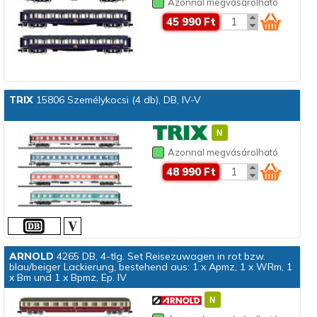
Azonnal megvásárolható
45 990 Ft
TRIX
15806 Személykocsi (4 db), DB, IV-V
Azonnal megvásárolható
48 990 Ft
ARNOLD
4265 DB, 4-tlg. Set Reisezuwagen in rot bzw.
blau/beiger Lackierung, bestehend aus: 1 x Apmz, 1 x WRm, 1
x Bm und 1 x Bpmz, Ep. IV