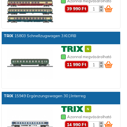
Azonnal megvásárolható
39 990 Ft
TRIX
15803 Schnellzugwagen 3.Kl.DRB
Azonnal megvásárolható
11 990 Ft
TRIX
15949 Ergänzungswagen 30 J.Interreg
Azonnal megvásárolható
14 990 Ft