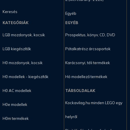
Keresés
Egyéb
KATEGÓRIÁK
EGYÉB
LGB mozdonyok, kocsik
Prospektus, könyv, CD, DVD
LGB kiegészítők
Pótalkatrész árcsoportok
H0 mozdonyok, kocsik
Karácsonyi, téli termékek
H0 modellek - kiegészítők
Hó modellező termékek
H0 AC modellek
TÁRSOLDALAK
Kockavilag.hu minden LEGO egy
H0e modellek
helyről
H0m termékek