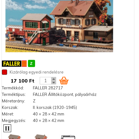
Kizárólag egyedi rendelésre
17 100 Ft
Termékkód:
FALLER 282717
Terméktípus:
FALLER Állítóközpont, pályaőrház
Méretarány:
Z
Korszak:
II. korszak (1920-1945)
Méret:
40 × 28 × 42 mm
Megjegyzés:
40 × 28 × 42 mm