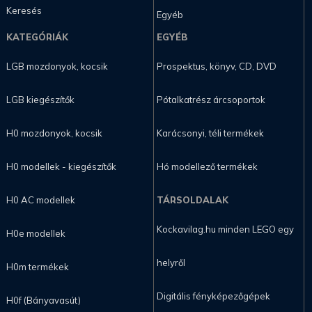
Keresés
Egyéb
KATEGÓRIÁK
EGYÉB
LGB mozdonyok, kocsik
Prospektus, könyv, CD, DVD
LGB kiegészítők
Pótalkatrész árcsoportok
H0 mozdonyok, kocsik
Karácsonyi, téli termékek
H0 modellek - kiegészítők
Hó modellező termékek
H0 AC modellek
TÁRSOLDALAK
Kockavilag.hu minden LEGO egy
H0e modellek
helyről
H0m termékek
Digitális fényképezőgépek
H0f (Bányavasút)