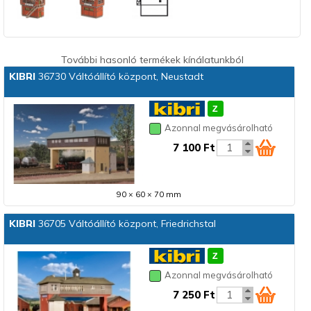
További hasonló termékek kínálatunkból
KIBRI
36730 Váltóállító központ, Neustadt
Azonnal megvásárolható
7 100 Ft
90 × 60 × 70 mm
KIBRI
36705 Váltóállító központ, Friedrichstal
Azonnal megvásárolható
7 250 Ft