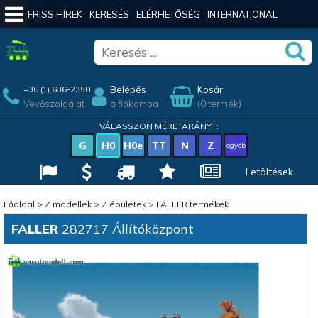
FRISS HÍREK
KERESÉS
ELÉRHETŐSÉG
INTERNATIONAL
Belépés
Kosár
+36 (1) 686-2350
Vevőszolgálat
a fiókomba
(0 termék)
VÁLASSZON MÉRETARÁNYT:
G
H0
H0e
TT
N
Z
egyéb
Letöltések
Főoldal
>
Z modellek
>
Z épületek
>
FALLER termékek
FALLER
282717 Állítóközpont