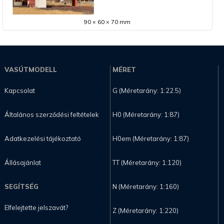
90 × 60 × 70 mm
VASÚTMODELL
MÉRET
Kapcsolat
G (Méretarány: 1:22.5)
Általános szerződési feltételek
H0 (Méretarány: 1:87)
Adatkezelési tájékoztató
H0em (Méretarány: 1:87)
Állásajánlat
TT (Méretarány: 1:120)
SEGÍTSÉG
N (Méretarány: 1:160)
Elfelejtette jelszavát?
Z (Méretarány: 1:220)