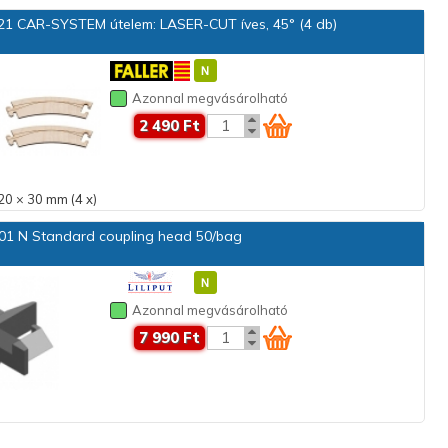
1 CAR-SYSTEM útelem: LASER-CUT íves, 45° (4 db)
Azonnal megvásárolható
2 490 Ft
20 × 30 mm (4 x)
1 N Standard coupling head 50/bag
Azonnal megvásárolható
7 990 Ft