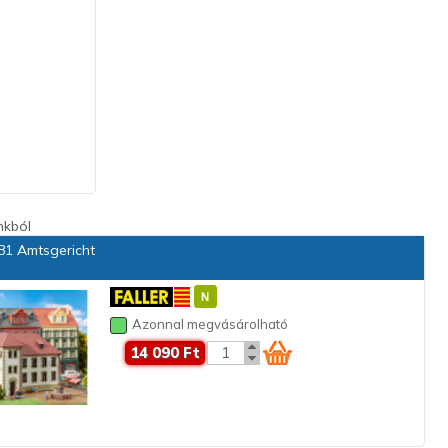
nkból
1 Amtsgericht
Azonnal megvásárolható
14 090 Ft