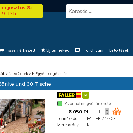
3.00
FRISS HÍREK
KERESÉS
EL
 augusztus 8.:
9-13h
Frissen érkezett
Új termékek
Hírarchívum
Letöltések
tők
>
N épületek
>
N Egyéb kiegészítők
änke und 30 Tische
Azonnal megvásárolható
6 050 Ft
Termékkód:
FALLER 272439
Méretarány:
N