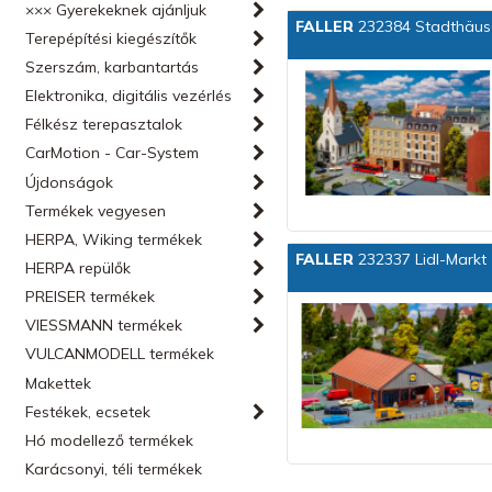
××× Gyerekeknek ajánljuk
FALLER
232384 Stadthäuse
Terepépítési kiegészítők
Szerszám, karbantartás
Elektronika, digitális vezérlés
Félkész terepasztalok
CarMotion - Car-System
Újdonságok
Termékek vegyesen
HERPA, Wiking termékek
FALLER
232337 Lidl-Markt
HERPA repülők
PREISER termékek
VIESSMANN termékek
VULCANMODELL termékek
Makettek
Festékek, ecsetek
Hó modellező termékek
Karácsonyi, téli termékek