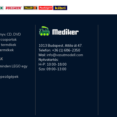
önyv, CD, DVD
rcsoportok
li termékek
1013 Budapest, Attila út 47.
termékek
Telefon: +36 (1) 686-2350
Mail:
info@vasutmodell.com
AK
Nyitvatartás:
H-P: 10:00-18:00
 minden LEGO egy
Szo: 09:00-13:00
képezőgépek