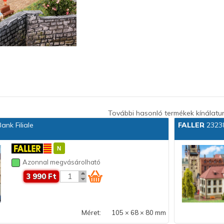
További hasonló termékek kínálatu
nk Filiale
FALLER
23238
Azonnal megvásárolható
3 990 Ft
Méret:
105 × 68 × 80 mm