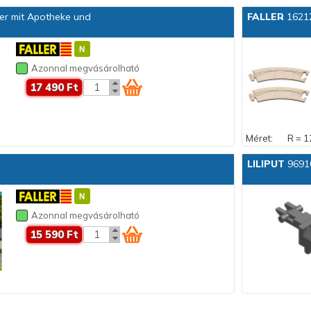
r mit Apotheke und
FALLER
16212
Azonnal megvásárolható
17 490 Ft
Méret:
R = 1
LILIPUT
96910
Azonnal megvásárolható
15 590 Ft