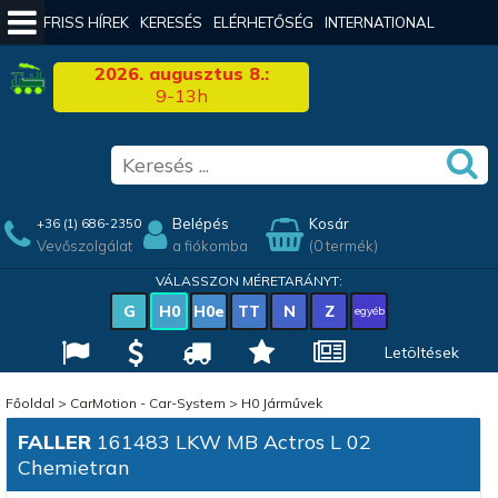
FRISS HÍREK
KERESÉS
ELÉRHETŐSÉG
INTERNATIONAL
2026. augusztus 8.:
9-13h
Belépés
Kosár
+36 (1) 686-2350
Vevőszolgálat
a fiókomba
(0 termék)
VÁLASSZON MÉRETARÁNYT:
G
H0
H0e
TT
N
Z
egyéb
Letöltések
Főoldal
>
CarMotion - Car-System
>
H0 Járművek
FALLER
161483 LKW MB Actros L 02
Chemietran