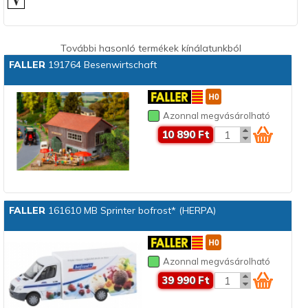
További hasonló termékek kínálatunkból
FALLER
191764 Besenwirtschaft
Azonnal megvásárolható
10 890 Ft
FALLER
161610 MB Sprinter bofrost* (HERPA)
Azonnal megvásárolható
39 990 Ft