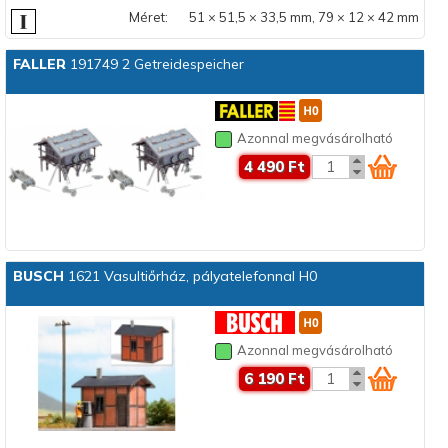
Méret:
51 × 51,5 × 33,5 mm, 79 × 12 × 42 mm
FALLER
191749 2 Getreidespeicher
Azonnal megvásárolható
4 490 Ft
BUSCH
1621 Vasultiőrház, pályatelefonnal H0
Azonnal megvásárolható
6 190 Ft