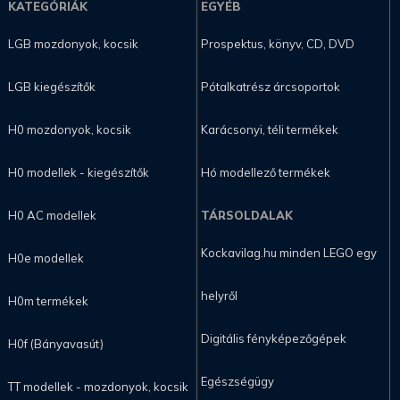
KATEGÓRIÁK
EGYÉB
LGB mozdonyok, kocsik
Prospektus, könyv, CD, DVD
LGB kiegészítők
Pótalkatrész árcsoportok
H0 mozdonyok, kocsik
Karácsonyi, téli termékek
H0 modellek - kiegészítők
Hó modellező termékek
H0 AC modellek
TÁRSOLDALAK
Kockavilag.hu minden LEGO egy
H0e modellek
helyről
H0m termékek
Digitális fényképezőgépek
H0f (Bányavasút)
Egészségügy
TT modellek - mozdonyok, kocsik