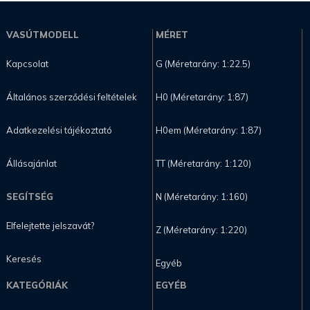
VASÚTMODELL
MÉRET
Kapcsolat
G (Méretarány: 1:22.5)
Általános szerződési feltételek
H0 (Méretarány: 1:87)
Adatkezelési tájékoztató
H0em (Méretarány: 1:87)
Állásajánlat
TT (Méretarány: 1:120)
SEGÍTSÉG
N (Méretarány: 1:160)
Elfelejtette jelszavát?
Z (Méretarány: 1:220)
Keresés
Egyéb
KATEGÓRIÁK
EGYÉB