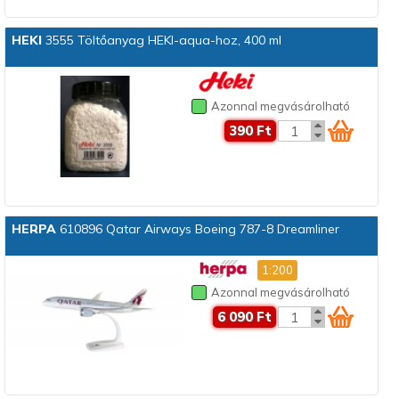
HEKI
3555 Töltőanyag HEKI-aqua-hoz, 400 ml
Azonnal megvásárolható
390 Ft
HERPA
610896 Qatar Airways Boeing 787-8 Dreamliner
1:200
Azonnal megvásárolható
6 090 Ft