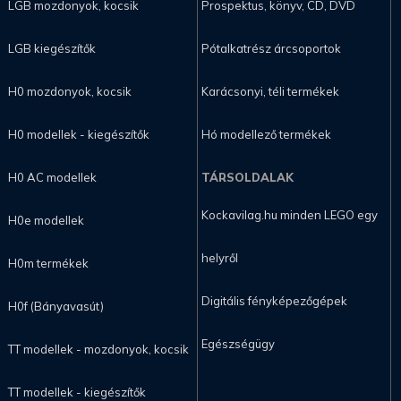
LGB mozdonyok, kocsik
Prospektus, könyv, CD, DVD
LGB kiegészítők
Pótalkatrész árcsoportok
H0 mozdonyok, kocsik
Karácsonyi, téli termékek
H0 modellek - kiegészítők
Hó modellező termékek
H0 AC modellek
TÁRSOLDALAK
Kockavilag.hu minden LEGO egy
H0e modellek
helyről
H0m termékek
Digitális fényképezőgépek
H0f (Bányavasút)
Egészségügy
TT modellek - mozdonyok, kocsik
TT modellek - kiegészítők