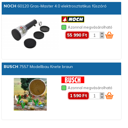
NOCH
60120 Gras-Master 4.0 elektrosztatikus fűszóró
Azonnal megvásárolható
55 990 Ft
BUSCH
7557 Modellbau Knete braun
Azonnal megvásárolható
1 590 Ft