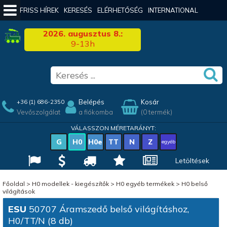
FRISS HÍREK
KERESÉS
ELÉRHETŐSÉG
INTERNATIONAL
2026. augusztus 8.:
9-13h
Belépés
Kosár
+36 (1) 686-2350
Vevőszolgálat
a fiókomba
(0 termék)
VÁLASSZON MÉRETARÁNYT:
G
H0
H0e
TT
N
Z
egyéb
Letöltések
Főoldal
>
H0 modellek - kiegészítők
>
H0 egyéb termékek
>
H0 belső
világítások
ESU
50707 Áramszedő belső világításhoz,
H0/TT/N (8 db)