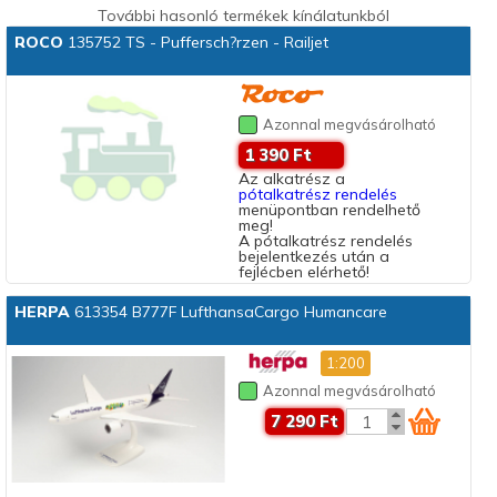
További hasonló termékek kínálatunkból
ROCO
135752 TS - Puffersch?rzen - Railjet
Azonnal megvásárolható
1 390 Ft
Az alkatrész a
pótalkatrész rendelés
menüpontban rendelhető
meg!
A pótalkatrész rendelés
bejelentkezés után a
fejlécben elérhető!
HERPA
613354 B777F LufthansaCargo Humancare
1:200
Azonnal megvásárolható
7 290 Ft