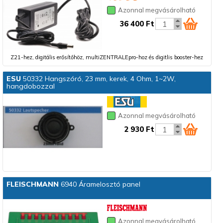
Azonnal megvásárolható
36 400 Ft
Z21-hez, digitális erősítőhöz, multiZENTRALEpro-hoz és digitlis booster-hez
ESU
50332 Hangszóró, 23 mm, kerek, 4 Ohm, 1~2W,
hangdobozzal
Azonnal megvásárolható
2 930 Ft
FLEISCHMANN
6940 Áramelosztó panel
Azonnal megvásárolható