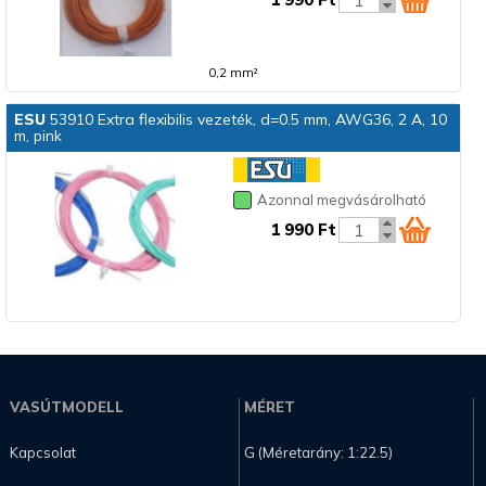
0,2 mm²
ESU
53910 Extra flexibilis vezeték, d=0.5 mm, AWG36, 2 A, 10
m, pink
Azonnal megvásárolható
1 990 Ft
VASÚTMODELL
MÉRET
Kapcsolat
G (Méretarány: 1:22.5)