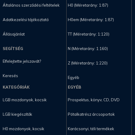
Általános szerződési feltételek
H0 (Méretarány: 1:87)
Adatkezelési tájékoztató
H0em (Méretarány: 1:87)
Állásajánlat
TT (Méretarány: 1:120)
SEGÍTSÉG
N (Méretarány: 1:160)
Elfelejtette jelszavát?
Z (Méretarány: 1:220)
Keresés
Egyéb
KATEGÓRIÁK
EGYÉB
LGB mozdonyok, kocsik
Prospektus, könyv, CD, DVD
LGB kiegészítők
Pótalkatrész árcsoportok
H0 mozdonyok, kocsik
Karácsonyi, téli termékek