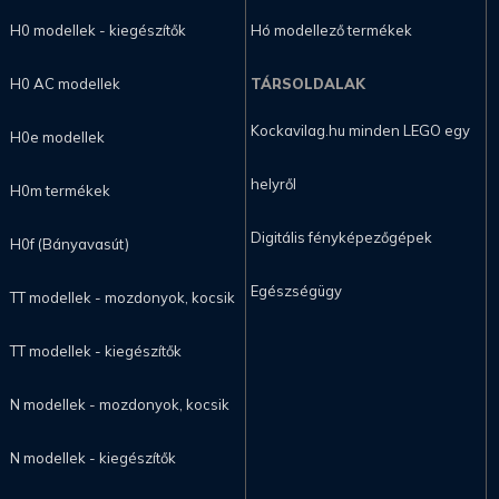
H0 modellek - kiegészítők
Hó modellező termékek
H0 AC modellek
TÁRSOLDALAK
Kockavilag.hu minden LEGO egy
H0e modellek
helyről
H0m termékek
Digitális fényképezőgépek
H0f (Bányavasút)
Egészségügy
TT modellek - mozdonyok, kocsik
TT modellek - kiegészítők
N modellek - mozdonyok, kocsik
N modellek - kiegészítők