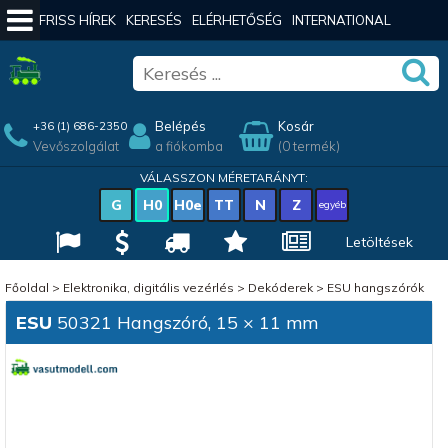
FRISS HÍREK
KERESÉS
ELÉRHETŐSÉG
INTERNATIONAL
Belépés
Kosár
+36 (1) 686-2350
Vevőszolgálat
a fiókomba
(0 termék)
VÁLASSZON MÉRETARÁNYT:
G
H0
H0e
TT
N
Z
egyéb
Letöltések
Főoldal
>
Elektronika, digitális vezérlés
>
Dekóderek
>
ESU hangszórók
ESU
50321 Hangszóró, 15 × 11 mm