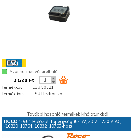
Azonnal megvásárolható
3 520 Ft
Termékkód:
ESU 50321
Terméktípus:
ESU Elektronika
További hasonló termékek kínálatunkból
ROCO
10851 Hálózati tápegység (54 W, 20 V - 230 V AC)
(10820, 10764, 10832, 10765-hoz)