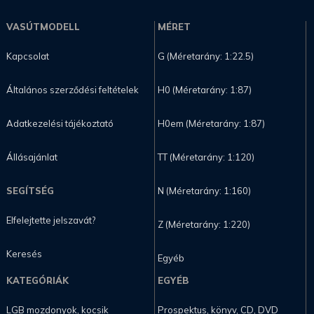
VASÚTMODELL
MÉRET
Kapcsolat
G (Méretarány: 1:22.5)
Általános szerződési feltételek
H0 (Méretarány: 1:87)
Adatkezelési tájékoztató
H0em (Méretarány: 1:87)
Állásajánlat
TT (Méretarány: 1:120)
SEGÍTSÉG
N (Méretarány: 1:160)
Elfelejtette jelszavát?
Z (Méretarány: 1:220)
Keresés
Egyéb
KATEGÓRIÁK
EGYÉB
LGB mozdonyok, kocsik
Prospektus, könyv, CD, DVD