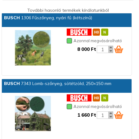
További hasonló termékek kínálatunkból
BUSCH
1306 Fűszőnyeg, nyári fű (kétszínű)
Azonnal megvásárolható
8 000 Ft
BUSCH
7343 Lomb-szőnyeg, sötétzöld, 250×150 mm
Azonnal megvásárolható
1 660 Ft