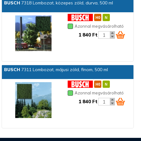
BUSCH
7318 Lombozat, közepes zöld, durva, 500 ml
Azonnal megvásárolható
1 840 Ft
BUSCH
7311 Lombozat, májusi zöld, finom, 500 ml
Azonnal megvásárolható
1 840 Ft