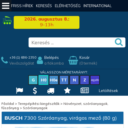
FRISS HÍREK
KERESÉS
ELÉRHETŐSÉG
INTERNATIONAL
2026. augusztus 8.:
9-13h
Belépés
Kosár
+36 (1) 686-2350
Vevőszolgálat
a fiókomba
(0 termék)
VÁLASSZON MÉRETARÁNYT:
G
H0
H0e
TT
N
Z
egyéb
Letöltések
Főoldal
>
Terepépítési kiegészítők
>
Növényzet, szóróanyagok,
fűszőnyeg
>
Szóróanyagok
BUSCH
7300 Szóróanyag, virágos mező (80 g)