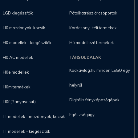
LGB kiegészítők
Pótalkatrész árcsoportok
H0 mozdonyok, kocsik
Karácsonyi, téli termékek
H0 modellek - kiegészítők
Hó modellező termékek
H0 AC modellek
TÁRSOLDALAK
Kockavilag.hu minden LEGO egy
H0e modellek
helyről
H0m termékek
Digitális fényképezőgépek
H0f (Bányavasút)
Egészségügy
TT modellek - mozdonyok, kocsik
TT modellek - kiegészítők