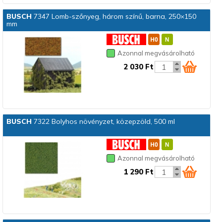
BUSCH
7347 Lomb-szőnyeg, három színű, barna, 250×150
mm
Azonnal megvásárolható
2 030 Ft
BUSCH
7322 Bolyhos növényzet, közepzöld, 500 ml
Azonnal megvásárolható
1 290 Ft