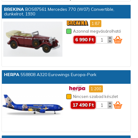
BREKINA
BOS87561 Mercedes 770 (W07) Convertible,
dunkelrot, 1930
1:87
Azonnal megvásárolható
6 990 Ft
HERPA
558808 A320 Eurowings Europa-Park
1:200
Nincsen szabad készlet
17 490 Ft