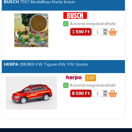
BUSCH
7557 Modellbau Knete braun
Azonnal megvásárolható
1 590 Ft
HERPA
095969 VW Tiguan KW, FW Goslar
1:87
Azonnal megvásárolható
8 590 Ft