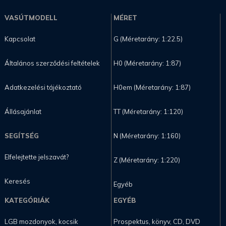
VASÚTMODELL
MÉRET
Kapcsolat
G (Méretarány: 1:22.5)
Általános szerződési feltételek
H0 (Méretarány: 1:87)
Adatkezelési tájékoztató
H0em (Méretarány: 1:87)
Állásajánlat
TT (Méretarány: 1:120)
SEGÍTSÉG
N (Méretarány: 1:160)
Elfelejtette jelszavát?
Z (Méretarány: 1:220)
Keresés
Egyéb
KATEGÓRIÁK
EGYÉB
LGB mozdonyok, kocsik
Prospektus, könyv, CD, DVD