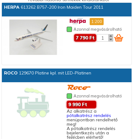
HERPA
613262 B757-200 Iron Maiden Tour 2011
1:200
Azonnal megvásárolható
7 790 Ft
ROCO
129670 Platine kpl. mit LED-Platinen
Azonnal megvásárolható
9 990 Ft
Az alkatrész a
pótalkatrész rendelés
menüpontban rendelhető
meg!
A pótalkatrész rendelés
bejelentkezés után a
fejlécben elérhető!