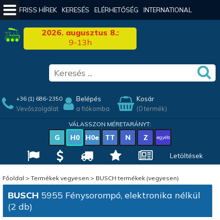
FRISS HÍREK
KERESÉS
ELÉRHETŐSÉG
INTERNATIONAL
2026. augusztus 8.:
9-13h
Belépés
Kosár
+36 (1) 686-2350
Vevőszolgálat
a fiókomba
(0 termék)
VÁLASSZON MÉRETARÁNYT:
G
H0
H0e
TT
N
Z
egyéb
Letöltések
Főoldal
>
Termékek vegyesen
>
BUSCH termékek (vegyesen)
BUSCH
5955 Fénysorompó, elektronika nélkül
(2 db)