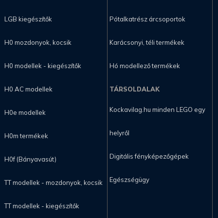
LGB kiegészítők
Pótalkatrész árcsoportok
H0 mozdonyok, kocsik
Karácsonyi, téli termékek
H0 modellek - kiegészítők
Hó modellező termékek
H0 AC modellek
TÁRSOLDALAK
Kockavilag.hu minden LEGO egy
H0e modellek
helyről
H0m termékek
Digitális fényképezőgépek
H0f (Bányavasút)
Egészségügy
TT modellek - mozdonyok, kocsik
TT modellek - kiegészítők