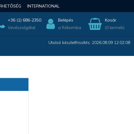
ÉRHETŐSÉG
INTERNATIONAL
+36 (1) 686-2350
Belépés
Kosár
Vevőszolgálat
a fiókomba
(0 termék)
Utolsó készletfrissítés: 2026.08.09 12:02:08