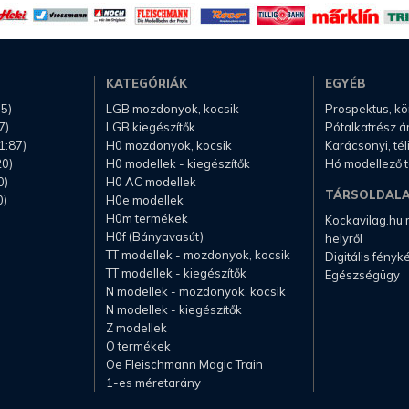
KATEGÓRIÁK
EGYÉB
.5)
LGB mozdonyok, kocsik
Prospektus, k
7)
LGB kiegészítők
Pótalkatrész á
1:87)
H0 mozdonyok, kocsik
Karácsonyi, té
20)
H0 modellek - kiegészítők
Hó modellező 
0)
H0 AC modellek
TÁRSOLDAL
0)
H0e modellek
H0m termékek
Kockavilag.hu
H0f (Bányavasút)
helyről
TT modellek - mozdonyok, kocsik
Digitális fény
TT modellek - kiegészítők
Egészségügy
N modellek - mozdonyok, kocsik
N modellek - kiegészítők
Z modellek
O termékek
Oe Fleischmann Magic Train
1-es méretarány