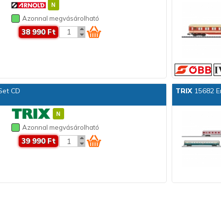
Azonnal megvásárolható
38 990 Ft
Set CD
TRIX
15682 E
Azonnal megvásárolható
39 990 Ft