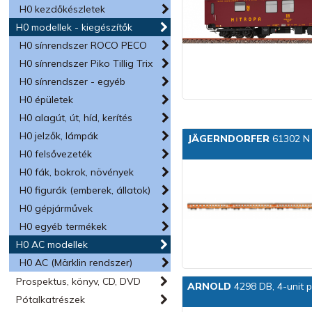
H0 kezdőkészletek
H0 modellek - kiegészítők
H0 sínrendszer ROCO PECO
H0 sínrendszer Piko Tillig Trix
H0 sínrendszer - egyéb
H0 épületek
H0 alagút, út, híd, kerítés
H0 jelzők, lámpák
JÄGERNDORFER
61302 N 
H0 felsővezeték
H0 fák, bokrok, növények
H0 figurák (emberek, állatok)
H0 gépjárművek
H0 egyéb termékek
H0 AC modellek
H0 AC (Märklin rendszer)
Prospektus, könyv, CD, DVD
ARNOLD
4298 DB, 4-unit p
Pótalkatrészek