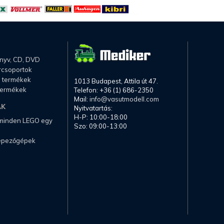
önyv, CD, DVD
rcsoportok
li termékek
1013 Budapest, Attila út 47.
termékek
Telefon: +36 (1) 686-2350
Mail:
info@vasutmodell.com
AK
Nyitvatartás:
H-P: 10:00-18:00
 minden LEGO egy
Szo: 09:00-13:00
képezőgépek