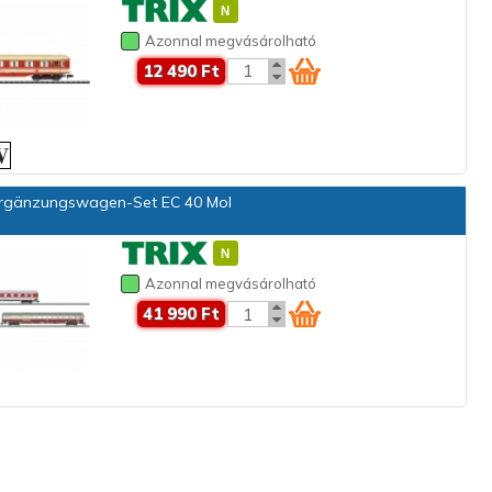
Azonnal megvásárolható
12 490 Ft
rgänzungswagen-Set EC 40 Mol
Azonnal megvásárolható
41 990 Ft