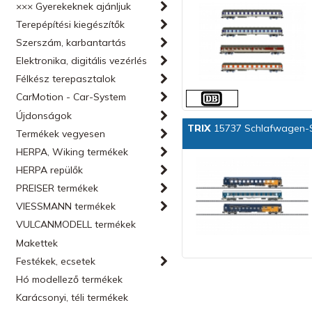
××× Gyerekeknek ajánljuk
Terepépítési kiegészítők
Szerszám, karbantartás
Elektronika, digitális vezérlés
Félkész terepasztalok
CarMotion - Car-System
Újdonságok
TRIX
15737 Schlafwagen-
Termékek vegyesen
HERPA, Wiking termékek
HERPA repülők
PREISER termékek
VIESSMANN termékek
VULCANMODELL termékek
Makettek
Festékek, ecsetek
Hó modellező termékek
Karácsonyi, téli termékek