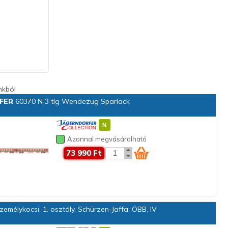
nkból
FER
60370 N 3 tlg Wendezug Sparlack
Azonnal megvásárolható
73 990 Ft
emélykocsi, 1. osztály, Schürzen-Jaffa, ÖBB, IV