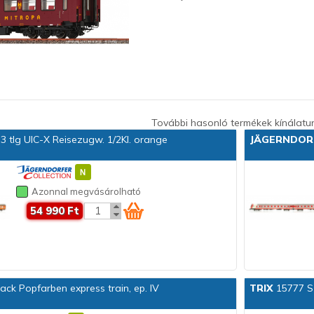
További hasonló termékek kínálatu
3 tlg UIC-X Reisezugw. 1/2Kl. orange
JÄGERNDOR
Azonnal megvásárolható
54 990 Ft
ack Popfarben express train, ep. IV
TRIX
15777 Sz