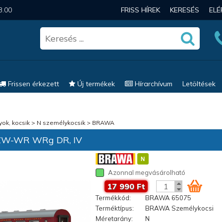
3.00
FRISS HÍREK
KERESÉS
EL
Frissen érkezett
Új termékek
Hírarchívum
Letöltések
ok, kocsik
>
N személykocsik
>
BRAWA
ZW-WR WRg DR, IV
Azonnal megvásárolható
17 990 Ft
Termékkód:
BRAWA 65075
Terméktípus:
BRAWA Személykocsi
Méretarány:
N