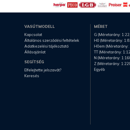
VASÚTMODELL
MÉRET
Kapcsolat
G (Méretarány: 1:22
Általános szerződési feltételek
H0 (Méretarány: 1:8
Adatkezelési tájékoztató
H0em (Méretarány: 
Állásajánlat
TT (Méretarány: 1:1
N (Méretarány: 1:16
SEGÍTSÉG
Z (Méretarány: 1:22
Egyéb
Elfelejtette jelszavát?
Keresés