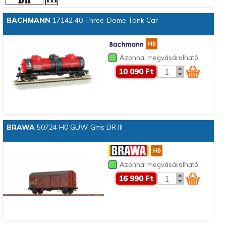
BACHMANN
17142 40 Three-Dome Tank Car
Azonnal megvásárolható
10 090 Ft
BRAWA
50724 H0 GÜW Gms DR III
Azonnal megvásárolható
16 990 Ft