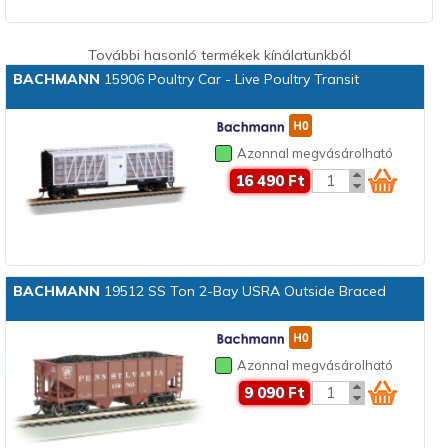
További hasonló termékek kínálatunkból
BACHMANN
15906 Poultry Car - Live Poultry Transit
Azonnal megvásárolható
16 490 Ft
BACHMANN
19512 SS Ton 2-Bay USRA Outside Braced
Azonnal megvásárolható
9 090 Ft