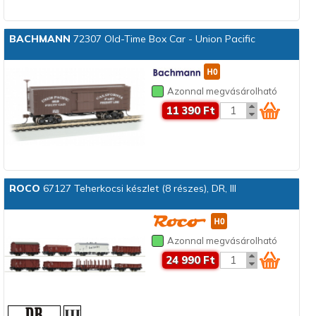
BACHMANN
72307 Old-Time Box Car - Union Pacific
Azonnal megvásárolható
11 390 Ft
ROCO
67127 Teherkocsi készlet (8 részes), DR, III
Azonnal megvásárolható
24 990 Ft