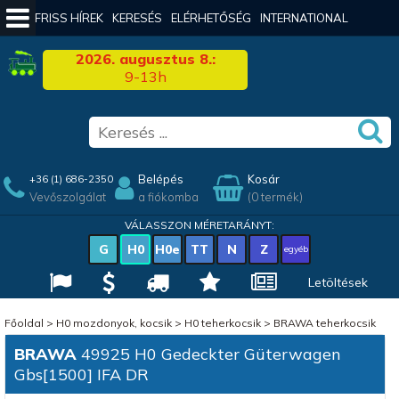
FRISS HÍREK
KERESÉS
ELÉRHETŐSÉG
INTERNATIONAL
2026. augusztus 8.:
9-13h
Belépés
Kosár
+36 (1) 686-2350
Vevőszolgálat
a fiókomba
(0 termék)
VÁLASSZON MÉRETARÁNYT:
G
H0
H0e
TT
N
Z
egyéb
Letöltések
Főoldal
>
H0 mozdonyok, kocsik
>
H0 teherkocsik
>
BRAWA teherkocsik
BRAWA
49925 H0 Gedeckter Güterwagen
Gbs[1500] IFA DR