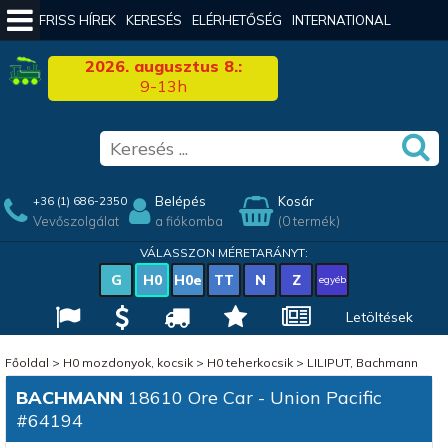
FRISS HÍREK
KERESÉS
ELÉRHETŐSÉG
INTERNATIONAL
2026. augusztus 8.:
9-13h
Belépés
Kosár
+36 (1) 686-2350
Vevőszolgálat
a fiókomba
(0 termék)
VÁLASSZON MÉRETARÁNYT:
G
H0
H0e
TT
N
Z
egyéb
Letöltések
Főoldal
>
H0 mozdonyok, kocsik
>
H0 teherkocsik
>
LILIPUT, Bachmann
BACHMANN
18610 Ore Car - Union Pacific
#64194