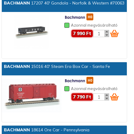
BACHMANN
17207 40' Gondola - Norfolk & Western #70063
Azonnal megvásárolható
7 990 Ft
BACHMANN
15016 40' Steam Era Box Car - Santa Fe
Azonnal megvásárolható
7 790 Ft
BACHMANN
18614 Ore Car - Pennsylvania