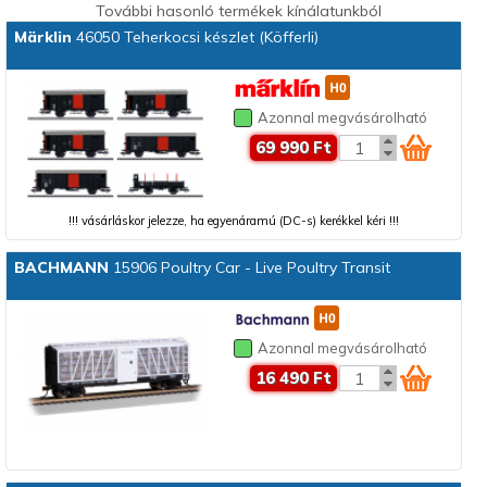
További hasonló termékek kínálatunkból
Märklin
46050 Teherkocsi készlet (Köfferli)
Azonnal megvásárolható
69 990 Ft
!!! vásárláskor jelezze, ha egyenáramú (DC-s) kerékkel kéri !!!
BACHMANN
15906 Poultry Car - Live Poultry Transit
Azonnal megvásárolható
16 490 Ft