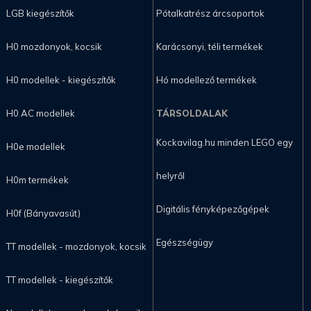
LGB kiegészítők
Pótalkatrész árcsoportok
H0 mozdonyok, kocsik
Karácsonyi, téli termékek
H0 modellek - kiegészítők
Hó modellező termékek
H0 AC modellek
TÁRSOLDALAK
Kockavilag.hu minden LEGO egy
H0e modellek
helyről
H0m termékek
Digitális fényképezőgépek
H0f (Bányavasút)
Egészségügy
TT modellek - mozdonyok, kocsik
TT modellek - kiegészítők