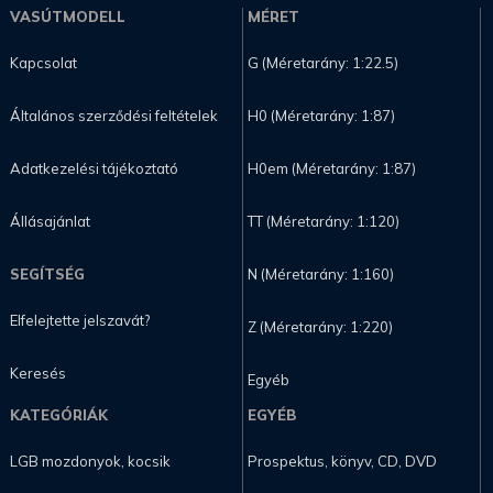
VASÚTMODELL
MÉRET
Kapcsolat
G (Méretarány: 1:22.5)
Általános szerződési feltételek
H0 (Méretarány: 1:87)
Adatkezelési tájékoztató
H0em (Méretarány: 1:87)
Állásajánlat
TT (Méretarány: 1:120)
SEGÍTSÉG
N (Méretarány: 1:160)
Elfelejtette jelszavát?
Z (Méretarány: 1:220)
Keresés
Egyéb
KATEGÓRIÁK
EGYÉB
LGB mozdonyok, kocsik
Prospektus, könyv, CD, DVD