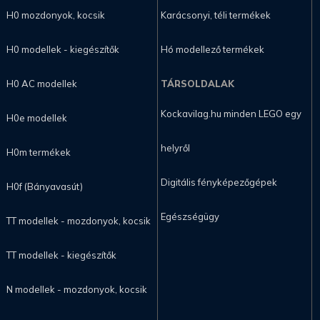
H0 mozdonyok, kocsik
Karácsonyi, téli termékek
H0 modellek - kiegészítők
Hó modellező termékek
H0 AC modellek
TÁRSOLDALAK
Kockavilag.hu minden LEGO egy
H0e modellek
helyről
H0m termékek
Digitális fényképezőgépek
H0f (Bányavasút)
Egészségügy
TT modellek - mozdonyok, kocsik
TT modellek - kiegészítők
N modellek - mozdonyok, kocsik