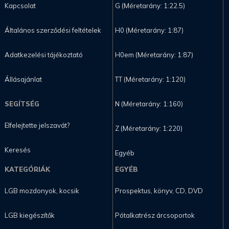
Kapcsolat
G (Méretarány: 1:22.5)
Általános szerződési feltételek
H0 (Méretarány: 1:87)
Adatkezelési tájékoztató
H0em (Méretarány: 1:87)
Állásajánlat
TT (Méretarány: 1:120)
SEGÍTSÉG
N (Méretarány: 1:160)
Elfelejtette jelszavát?
Z (Méretarány: 1:220)
Keresés
Egyéb
KATEGÓRIÁK
EGYÉB
LGB mozdonyok, kocsik
Prospektus, könyv, CD, DVD
LGB kiegészítők
Pótalkatrész árcsoportok