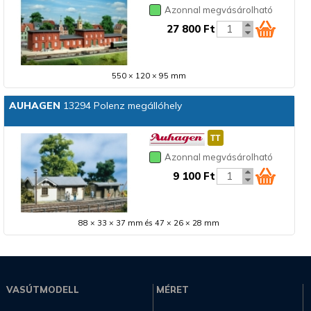
Azonnal megvásárolható
27 800 Ft
550 × 120 × 95 mm
AUHAGEN
13294 Polenz megállóhely
Azonnal megvásárolható
9 100 Ft
88 × 33 × 37 mm és 47 × 26 × 28 mm
VASÚTMODELL
MÉRET