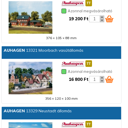
Azonnal megvásárolható
19 200 Ft
376 × 105 × 88 mm
AUHAGEN
13321 Moorbach vasútállomás
Azonnal megvásárolható
16 800 Ft
356 × 120 × 100 mm
AUHAGEN
13329 Neustadt állomás