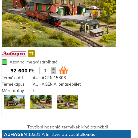
Azonnal megvásárolható
32 600 Ft
Termékkód:
AUHAGEN 15306
Terméktípus:
AUHAGEN Állomásépület
Méretarány:
TT
További hasonló termékek kínálatunkból
AUHAGEN
13231 Altmittweida vasútállomás