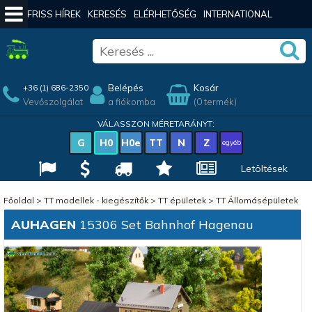
FRISS HÍREK
KERESÉS
ELÉRHETŐSÉG
INTERNATIONAL
Belépés
Kosár
+36 (1) 686-2350
Vevőszolgálat
a fiókomba
(0 termék)
VÁLASSZON MÉRETARÁNYT:
G
H0
H0e
TT
N
Z
egyéb
Letöltések
Főoldal
>
TT modellek - kiegészítők
>
TT épületek
>
TT Állomásépületek
AUHAGEN
15306 Set Bahnhof Hagenau