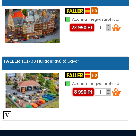
Azonnal megvásárolható
23 990 Ft
FALLER
191733 Hulladékgyűjtő udvar
Azonnal megvásárolható
8 990 Ft