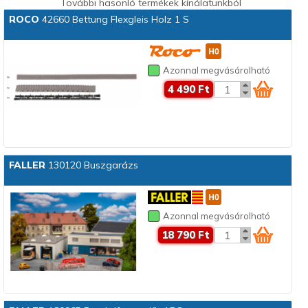
További hasonló termékek kínálatunkból
ROCO
42660 Bettung Flexgleis Holz 1 S
Azonnal megvásárolható
4 490 Ft
FALLER
130120 Buszgarázs
Azonnal megvásárolható
18 790 Ft