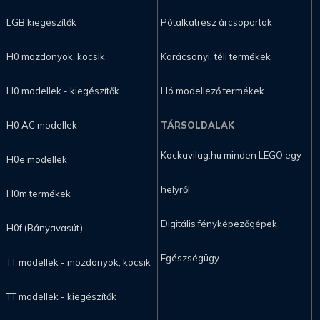
LGB kiegészítők
Pótalkatrész árcsoportok
H0 mozdonyok, kocsik
Karácsonyi, téli termékek
H0 modellek - kiegészítők
Hó modellező termékek
H0 AC modellek
TÁRSOLDALAK
Kockavilag.hu minden LEGO egy
H0e modellek
helyről
H0m termékek
Digitális fényképezőgépek
H0f (Bányavasút)
Egészségügy
TT modellek - mozdonyok, kocsik
TT modellek - kiegészítők