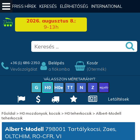
FRISS HÍREK
KERESÉS
ELÉRHETŐSÉG
INTERNATIONAL
2026. augusztus 8.:
9-13h
Belépés
Kosár
+36 (1) 686-2350
Vevőszolgálat
a fiókomba
(0 termék)
VÁLASSZON MÉRETARÁNYT:
G
H0
H0e
TT
N
Z
egyéb
Letöltések
Főoldal
>
H0 mozdonyok, kocsik
>
H0 teherkocsik
>
Albert-Modell
teherkocsik
Albert-Modell
798001 Tartálykocsi, Zaes,
OLTCHIM, RO-CFR, VI