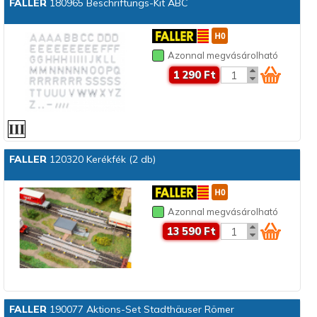
FALLER
180965 Beschriftungs-Kit ABC
Azonnal megvásárolható
1 290 Ft
FALLER
120320 Kerékfék (2 db)
Azonnal megvásárolható
13 590 Ft
FALLER
190077 Aktions-Set Stadthäuser Römer