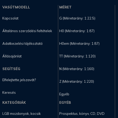
VASÚTMODELL
MÉRET
Kapcsolat
G (Méretarány: 1:22.5)
Általános szerződési feltételek
H0 (Méretarány: 1:87)
Adatkezelési tájékoztató
H0em (Méretarány: 1:87)
Állásajánlat
TT (Méretarány: 1:120)
SEGÍTSÉG
N (Méretarány: 1:160)
Elfelejtette jelszavát?
Z (Méretarány: 1:220)
Keresés
Egyéb
KATEGÓRIÁK
EGYÉB
LGB mozdonyok, kocsik
Prospektus, könyv, CD, DVD