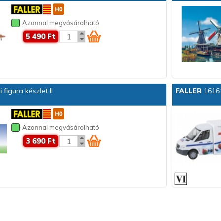
Azonnal megvásárolható
5 490 Ft
figura készlet II
FALLER
16161
Azonnal megvásárolható
3 690 Ft