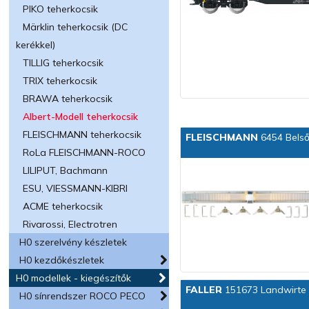
PIKO teherkocsik
Märklin teherkocsik (DC
kerékkel)
TILLIG teherkocsik
TRIX teherkocsik
BRAWA teherkocsik
Albert-Modell teherkocsik
FLEISCHMANN teherkocsik
FLEISCHMANN
6454 Belső 
RoLa FLEISCHMANN-ROCO
LILIPUT, Bachmann
ESU, VIESSMANN-KIBRI
ACME teherkocsik
Rivarossi, Electrotren
H0 szerelvény készletek
H0 kezdőkészletek
H0 modellek - kiegészítők
FALLER
151673 Landwirte
H0 sínrendszer ROCO PECO