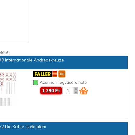
nkból
9 Internationale Andreaskreuze
Azonnal megvásárolható
1 290 Ft
2 Die Katze szélmalom