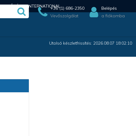
ÉRHETŐSÉG
INTERNATIONAL
+36 (1) 686-2350
Belépés
Vevőszolgálat
a fiókomba
Utolsó készletfrissítés: 2026.08.07 18:02:10