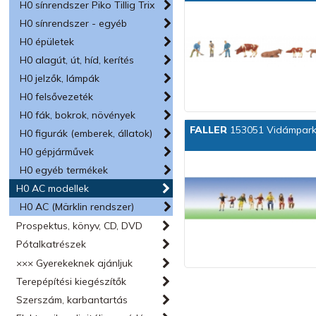
H0 sínrendszer Piko Tillig Trix
H0 sínrendszer - egyéb
H0 épületek
H0 alagút, út, híd, kerítés
H0 jelzők, lámpák
H0 felsővezeték
H0 fák, bokrok, növények
FALLER
153051 Vidámparki 
H0 figurák (emberek, állatok)
H0 gépjárművek
H0 egyéb termékek
H0 AC modellek
H0 AC (Märklin rendszer)
Prospektus, könyv, CD, DVD
Pótalkatrészek
××× Gyerekeknek ajánljuk
Terepépítési kiegészítők
Szerszám, karbantartás