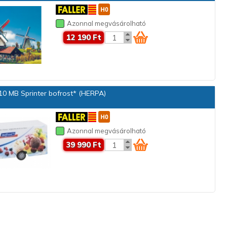
Azonnal megvásárolható
12 190 Ft
0 MB Sprinter bofrost* (HERPA)
Azonnal megvásárolható
39 990 Ft