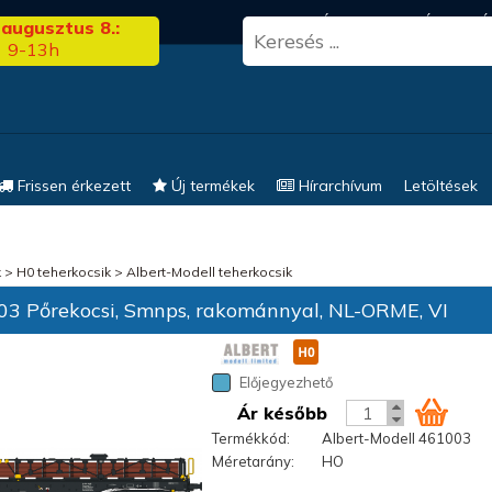
3.00
FRISS HÍREK
KERESÉS
EL
 augusztus 8.:
9-13h
Frissen érkezett
Új termékek
Hírarchívum
Letöltések
k
>
H0 teherkocsik
>
Albert-Modell teherkocsik
3 Pőrekocsi, Smnps, rakománnyal, NL-ORME, VI
Előjegyezhető
Ár később
Termékkód:
Albert-Modell 461003
Méretarány:
HO