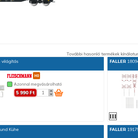
További hasonló termékek kínálatu
világítás
FALLER
18094
Azonnal megvásárolható
5 990 Ft
 und Kühe
FALLER
19175