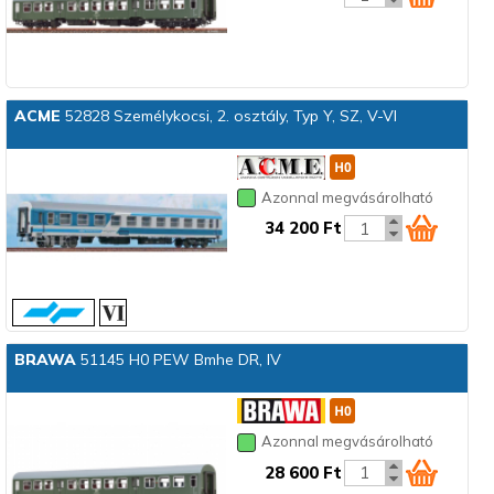
ACME
52828 Személykocsi, 2. osztály, Typ Y, SZ, V-VI
Azonnal megvásárolható
34 200 Ft
BRAWA
51145 H0 PEW Bmhe DR, IV
Azonnal megvásárolható
28 600 Ft