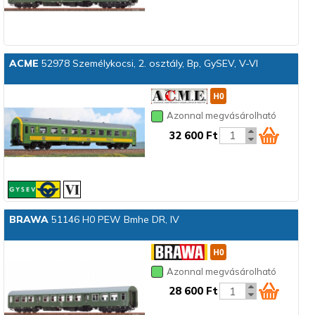
ACME
52978 Személykocsi, 2. osztály, Bp, GySEV, V-VI
Azonnal megvásárolható
32 600 Ft
BRAWA
51146 H0 PEW Bmhe DR, IV
Azonnal megvásárolható
28 600 Ft