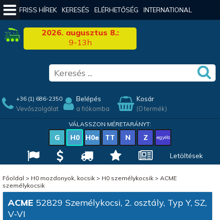
FRISS HÍREK
KERESÉS
ELÉRHETŐSÉG
INTERNATIONAL
2026. augusztus 8.:
9-13h
Belépés
Kosár
+36 (1) 686-2350
Vevőszolgálat
a fiókomba
(0 termék)
VÁLASSZON MÉRETARÁNYT:
G
H0
H0e
TT
N
Z
egyéb
Letöltések
Főoldal
>
H0 mozdonyok, kocsik
>
H0 személykocsik
>
ACME
személykocsik
ACME
52829 Személykocsi, 2. osztály, Typ Y, SZ,
V-VI