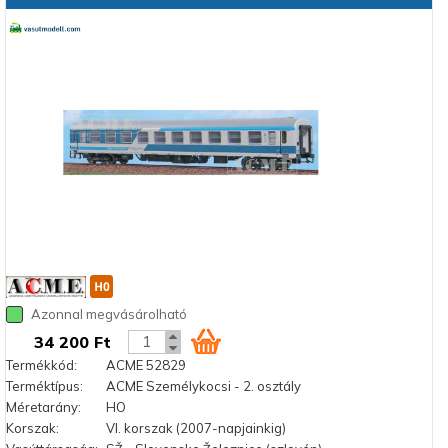
Azonnal megvásárolható
34 200 Ft
Termékkód:
ACME 52829
Terméktípus:
ACME Személykocsi - 2. osztály
Méretarány:
HO
Korszak:
VI. korszak (2007-napjainkig)