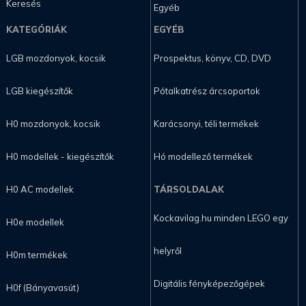
Keresés
Egyéb
KATEGÓRIÁK
EGYÉB
LGB mozdonyok, kocsik
Prospektus, könyv, CD, DVD
LGB kiegészítők
Pótalkatrész árcsoportok
H0 mozdonyok, kocsik
Karácsonyi, téli termékek
H0 modellek - kiegészítők
Hó modellező termékek
H0 AC modellek
TÁRSOLDALAK
Kockavilag.hu minden LEGO egy
H0e modellek
helyről
H0m termékek
Digitális fényképezőgépek
H0f (Bányavasút)