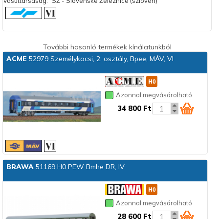
Vasúttársaság:
SŽ - Slovenske Železnice (szlovén)
További hasonló termékek kínálatunkból
ACME
52979 Személykocsi, 2. osztály, Bpee, MÁV, VI
Azonnal megvásárolható
34 800 Ft
BRAWA
51169 H0 PEW Bmhe DR, IV
Azonnal megvásárolható
28 600 Ft