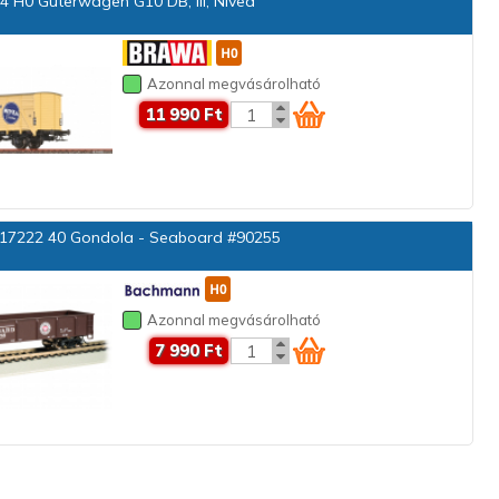
 H0 Güterwagen G10 DB, III, Nivea
Azonnal megvásárolható
11 990 Ft
17222 40 Gondola - Seaboard #90255
Azonnal megvásárolható
7 990 Ft