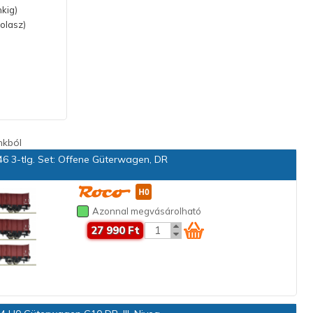
nkig)
(olasz)
nkból
6 3-tlg. Set: Offene Güterwagen, DR
Azonnal megvásárolható
27 990 Ft