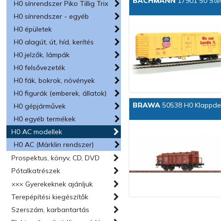
BACHMANN
17901 50 Stee
H0 sínrendszer Piko Tillig Trix
H0 sínrendszer - egyéb
H0 épületek
H0 alagút, út, híd, kerítés
H0 jelzők, lámpák
H0 felsővezeték
H0 fák, bokrok, növények
H0 figurák (emberek, állatok)
BRAWA
50538 H0 Klappdec
H0 gépjárművek
H0 egyéb termékek
H0 AC modellek
H0 AC (Märklin rendszer)
Prospektus, könyv, CD, DVD
Pótalkatrészek
××× Gyerekeknek ajánljuk
Terepépítési kiegészítők
Szerszám, karbantartás