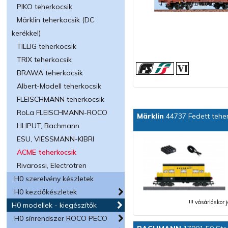
PIKO teherkocsik
Märklin teherkocsik (DC
kerékkel)
TILLIG teherkocsik
TRIX teherkocsik
BRAWA teherkocsik
Albert-Modell teherkocsik
FLEISCHMANN teherkocsik
RoLa FLEISCHMANN-ROCO
Märklin
44737 Fedett teherk
LILIPUT, Bachmann
ESU, VIESSMANN-KIBRI
ACME teherkocsik
Rivarossi, Electrotren
H0 szerelvény készletek
H0 kezdőkészletek
!!! vásárláskor
H0 modellek - kiegészítők
H0 sínrendszer ROCO PECO