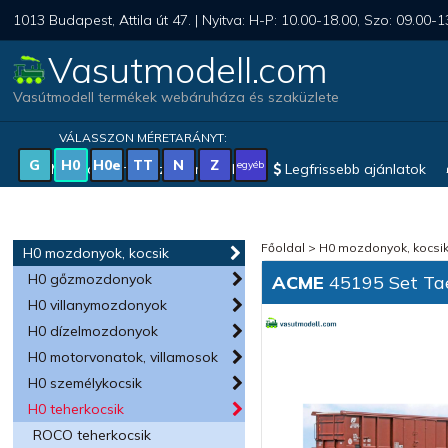
1013 Budapest, Attila út 47. | Nyitva: H-P: 10.00-18.00, Szo: 09.00-1
Vasutmodell.com
Vasútmodell termékek webáruháza és szaküzlete
VÁLASSZON MÉRETARÁNYT:
G
H0
H0e
TT
N
Z
egyéb
Magyar vonatkozású modellek
Legfrissebb ajánlatok
Főoldal
>
H0 mozdonyok, kocsi
H0 mozdonyok, kocsik
H0 gőzmozdonyok
ACME
45195 Set Ta
H0 villanymozdonyok
H0 dízelmozdonyok
H0 motorvonatok, villamosok
H0 személykocsik
H0 teherkocsik
ROCO teherkocsik