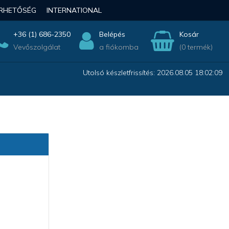
ÉRHETŐSÉG
INTERNATIONAL
+36 (1) 686-2350
Belépés
Kosár
Vevőszolgálat
a fiókomba
(0 termék)
Utolsó készletfrissítés: 2026.08.05 18:02:09