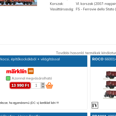
Korszak:
VI. korszak (2007-napjai
Vasúttársaság:
FS - Ferrovie dello Stato 
További hasonló termékek kínálatu
ocsi, építőkockákból + világítással
ROCO
660014
Azonnal megvásárolható
13 990 Ft
 jelezze, ha egyenáramú (DC-s) kerékkel kéri !!!