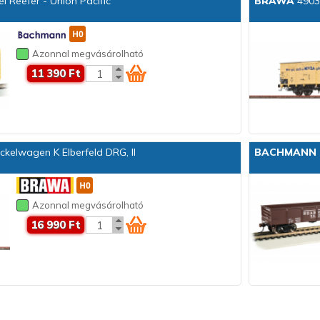
l Reefer - Union Pacific
BRAWA
49034
Azonnal megvásárolható
11 390 Ft
kelwagen K Elberfeld DRG, II
BACHMANN
Azonnal megvásárolható
16 990 Ft