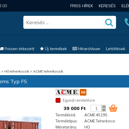
3.00
FRISS HÍREK
KERESÉS
EL
Frissen érkezett
Új termékek
Hírarchívum
Letöltések
k
>
H0 teherkocsik
>
ACME teherkocsik
ems Typ FS
Egyedi rendelésre
39 000 Ft
Termékkód:
ACME 45195
Terméktípus:
ACME Teherkocsi
Méretarány:
HO