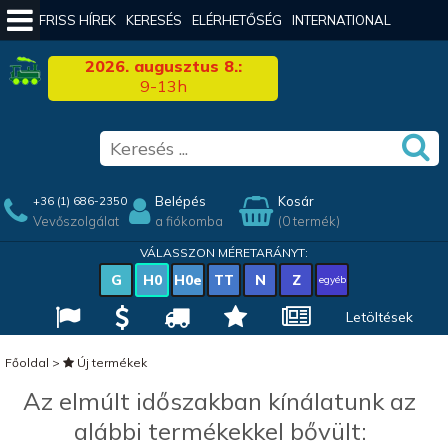
FRISS HÍREK
KERESÉS
ELÉRHETŐSÉG
INTERNATIONAL
2026. augusztus 8.:
9-13h
Belépés
Kosár
+36 (1) 686-2350
Vevőszolgálat
a fiókomba
(0 termék)
VÁLASSZON MÉRETARÁNYT:
G
H0
H0e
TT
N
Z
egyéb
Letöltések
Főoldal
>
Új termékek
Az elmúlt időszakban kínálatunk az
alábbi termékekkel bővült: