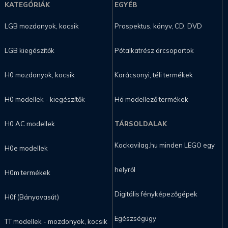
KATEGÓRIÁK
EGYÉB
LGB mozdonyok, kocsik
Prospektus, könyv, CD, DVD
LGB kiegészítők
Pótalkatrész árcsoportok
H0 mozdonyok, kocsik
Karácsonyi, téli termékek
H0 modellek - kiegészítők
Hó modellező termékek
H0 AC modellek
TÁRSOLDALAK
Kockavilag.hu minden LEGO egy
H0e modellek
helyről
H0m termékek
Digitális fényképezőgépek
H0f (Bányavasút)
Egészségügy
TT modellek - mozdonyok, kocsik