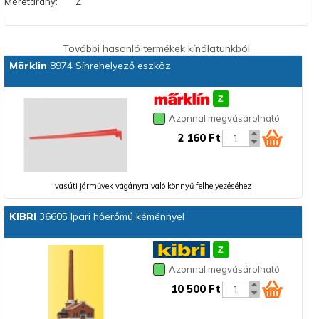
Méretarány:
Z
További hasonló termékek kínálatunkból
Märklin
8974 Sínrehelyező eszköz
Azonnal megvásárolható
2 160 Ft
vasúti járművek vágányra való könnyű felhelyezéséhez
KIBRI
36605 Ipari hőerőmű kéménnyel
Azonnal megvásárolható
10 500 Ft