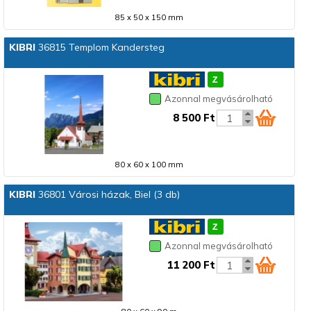
85 x 50 x 150 mm
KIBRI
36815 Templom Kandersteg
Azonnal megvásárolható
8 500 Ft
80 x 60 x 100 mm
KIBRI
36801 Városi házak, Biel (3 db)
Azonnal megvásárolható
11 200 Ft