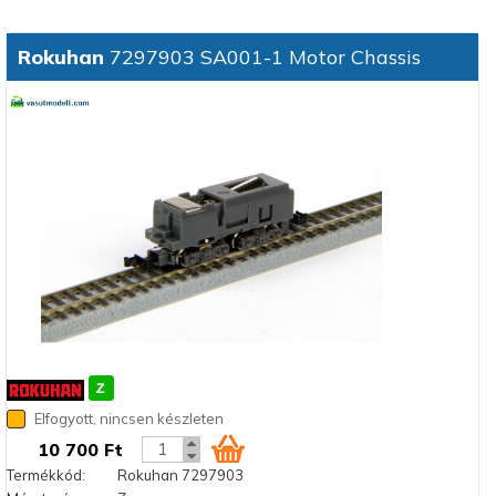
Rokuhan
7297903 SA001-1 Motor Chassis
Elfogyott, nincsen készleten
10 700 Ft
Termékkód:
Rokuhan 7297903