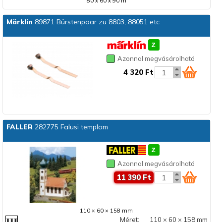
80 x 60 x 90 m
Märklin
89871 Bürstenpaar zu 8803, 88051 etc
Azonnal megvásárolható
4 320 Ft
FALLER
282775 Falusi templom
Azonnal megvásárolható
11 390 Ft
110 × 60 × 158 mm
Méret:
110 × 60 × 158 mm