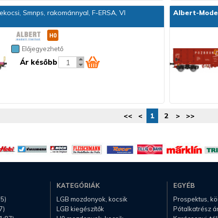
kocsi, Smnps, rakománnyal, F-ERSA, VI
Albert-Mode
Előjegyezhető
Ár később
<<
<
1
2
>
>>
KATEGÓRIÁK
EGYÉB
.5)
LGB mozdonyok, kocsik
Prospektus, k
7)
LGB kiegészítők
Pótalkatrész á