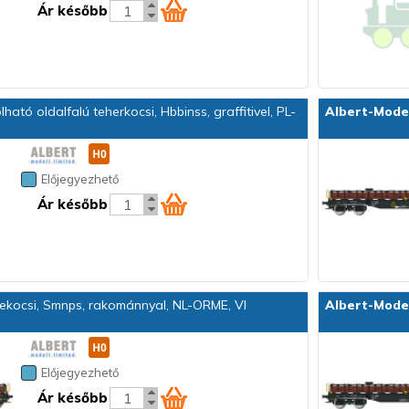
Ár később
ható oldalfalú teherkocsi, Hbbinss, graffitivel, PL-
Albert-Mode
Előjegyezhető
Ár később
kocsi, Smnps, rakománnyal, NL-ORME, VI
Albert-Mode
Előjegyezhető
Ár később