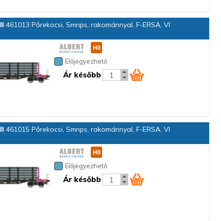
ll
461013 Pőrekocsi, Smnps, rakománnyal, F-ERSA, VI
Előjegyezhető
Ár később
ll
461015 Pőrekocsi, Smnps, rakománnyal, F-ERSA, VI
Előjegyezhető
Ár később