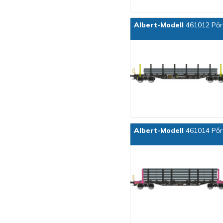
Albert-Modell
461012 Pőre
Albert-Modell
461014 Pőre