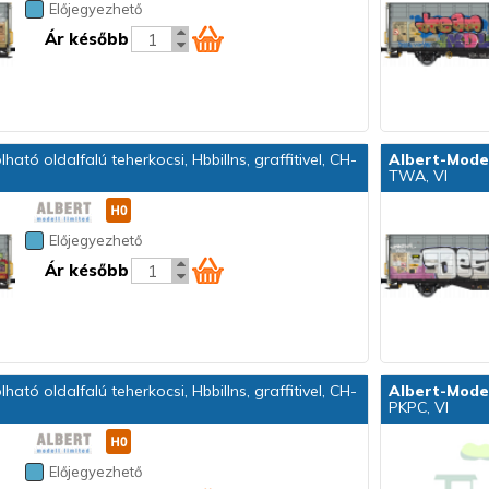
Előjegyezhető
Ár később
ható oldalfalú teherkocsi, Hbbillns, graffitivel, CH-
Albert-Mode
TWA, VI
Előjegyezhető
Ár később
ható oldalfalú teherkocsi, Hbbillns, graffitivel, CH-
Albert-Mode
PKPC, VI
Előjegyezhető