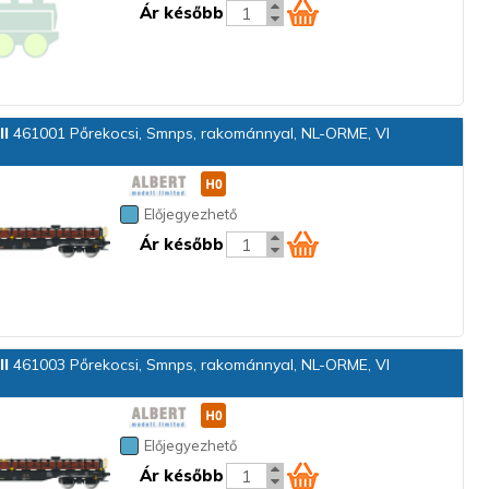
Ár később
ll
461001 Pőrekocsi, Smnps, rakománnyal, NL-ORME, VI
Előjegyezhető
Ár később
ll
461003 Pőrekocsi, Smnps, rakománnyal, NL-ORME, VI
Előjegyezhető
Ár később