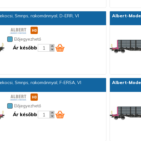
kocsi, Smnps, rakománnyal, D-ERR, VI
Albert-Mode
Előjegyezhető
Ár később
kocsi, Smnps, rakománnyal, F-ERSA, VI
Albert-Mode
Előjegyezhető
Ár később