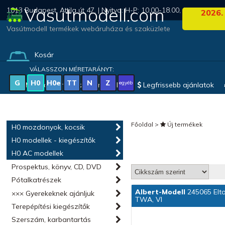
Vasutmodell.com
1013 Budapest, Attila út 47. | Nyitva: H-P: 10.00-18.00, Szo: 09.00-1
2026.
Vasútmodell termékek webáruháza és szaküzlete
Kosár
(0 termék)
VÁLASSZON MÉRETARÁNYT:
G
H0
H0e
TT
N
Z
egyéb
Magyar vonatkozású modellek
Legfrissebb ajánlatok
Főoldal
>
Új termékek
H0 mozdonyok, kocsik
H0 modellek - kiegészítők
H0 AC modellek
Prospektus, könyv, CD, DVD
Pótalkatrészek
Albert-Modell
245065 Eltol
××× Gyerekeknek ajánljuk
TWA, VI
Terepépítési kiegészítők
Szerszám, karbantartás