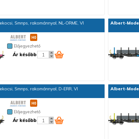
kocsi, Smnps, rakománnyal, NL-ORME, VI
Albert-Mode
Előjegyezhető
Ár később
kocsi, Smnps, rakománnyal, D-ERR, VI
Albert-Mode
Előjegyezhető
Ár később