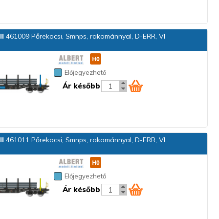
ll
461009 Pőrekocsi, Smnps, rakománnyal, D-ERR, VI
Előjegyezhető
Ár később
ll
461011 Pőrekocsi, Smnps, rakománnyal, D-ERR, VI
Előjegyezhető
Ár később