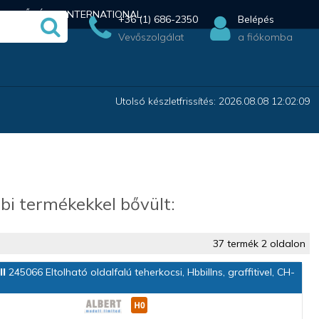
ÉRHETŐSÉG
INTERNATIONAL
+36 (1) 686-2350
Belépés
Vevőszolgálat
a fiókomba
Utolsó készletfrissítés: 2026.08.08 12:02:09
bi termékekkel bővült:
37 termék 2 oldalon
ll
245066 Eltolható oldalfalú teherkocsi, Hbbillns, graffitivel, CH-