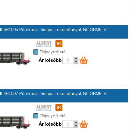
ll
461005 Pőrekocsi, Smnps, rakománnyal, NL-ORME, VI
Előjegyezhető
Ár később
ll
461007 Pőrekocsi, Smnps, rakománnyal, NL-ORME, VI
Előjegyezhető
Ár később