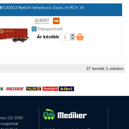
ll
530013 Nyitott teherkocsi, Eaos, H-RCH, VI
Előjegyezhető
Ár később
37 termék 2 oldalon
önyv, CD, DVD
rcsoportok