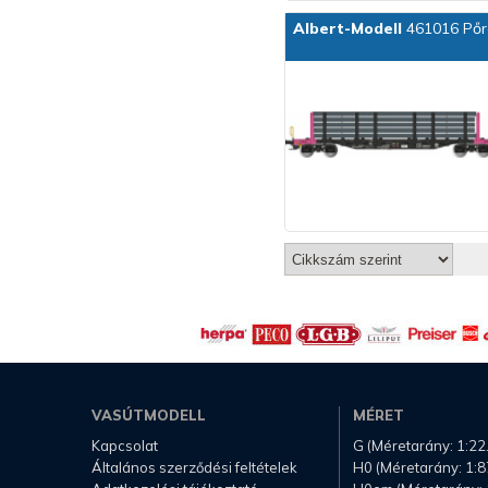
Albert-Modell
461016 Pőre
VASÚTMODELL
MÉRET
Kapcsolat
G (Méretarány: 1:22
Általános szerződési feltételek
H0 (Méretarány: 1:8