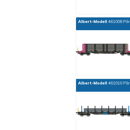
Albert-Modell
461008 Pőre
Albert-Modell
461010 Pőre