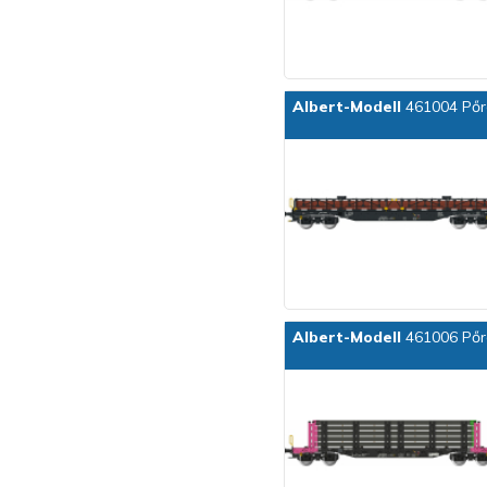
Albert-Modell
461004 Pőre
Albert-Modell
461006 Pőre