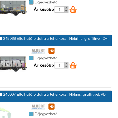
Előjegyezhető
Ár később
ll
245068 Eltolható oldalfalú teherkocsi, Hbbillns, graffitivel, CH-
Előjegyezhető
Ár később
ll
246007 Eltolható oldalfalú teherkocsi, Hbbins, graffitivel, PL-
Előjegyezhető