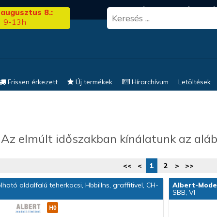
3.00
FRISS HÍREK
KERESÉS
EL
 augusztus 8.:
9-13h
Frissen érkezett
Új termékek
Hírarchívum
Letöltések
Az elmúlt időszakban kínálatunk az aláb
<<
<
1
2
>
>>
ható oldalfalú teherkocsi, Hbbillns, graffitivel, CH-
Albert-Mode
SBB, VI