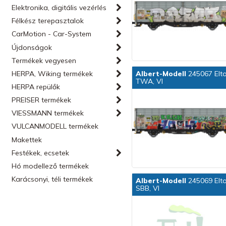
Elektronika, digitális vezérlés
Félkész terepasztalok
CarMotion - Car-System
Újdonságok
Termékek vegyesen
HERPA, Wiking termékek
Albert-Modell
245067 Eltol
TWA, VI
HERPA repülők
PREISER termékek
VIESSMANN termékek
VULCANMODELL termékek
Makettek
Festékek, ecsetek
Hó modellező termékek
Karácsonyi, téli termékek
Albert-Modell
245069 Eltol
SBB, VI