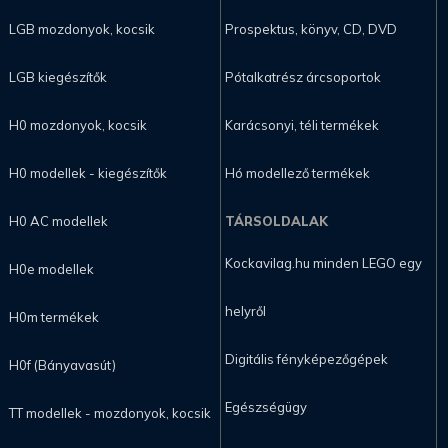
LGB mozdonyok, kocsik
Prospektus, könyv, CD, DVD
LGB kiegészítők
Pótalkatrész árcsoportok
H0 mozdonyok, kocsik
Karácsonyi, téli termékek
H0 modellek - kiegészítők
Hó modellező termékek
H0 AC modellek
TÁRSOLDALAK
Kockavilag.hu minden LEGO egy
H0e modellek
helyről
H0m termékek
Digitális fényképezőgépek
H0f (Bányavasút)
Egészségügy
TT modellek - mozdonyok, kocsik