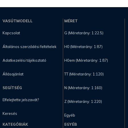
VASÚTMODELL
MÉRET
Kapcsolat
G (Méretarány: 1:22.5)
Általános szerződési feltételek
H0 (Méretarány: 1:87)
Adatkezelési tájékoztató
H0em (Méretarány: 1:87)
Állásajánlat
TT (Méretarány: 1:120)
SEGÍTSÉG
N (Méretarány: 1:160)
Elfelejtette jelszavát?
Z (Méretarány: 1:220)
Keresés
Egyéb
KATEGÓRIÁK
EGYÉB