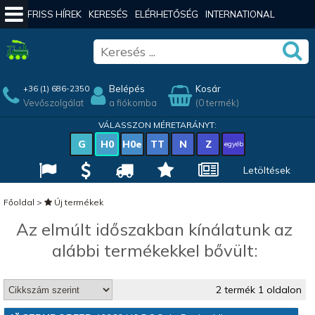
FRISS HÍREK
KERESÉS
ELÉRHETŐSÉG
INTERNATIONAL
Belépés
Kosár
+36 (1) 686-2350
Vevőszolgálat
a fiókomba
(0 termék)
VÁLASSZON MÉRETARÁNYT:
G
H0
H0e
TT
N
Z
egyéb
Letöltések
Főoldal
>
Új termékek
Az elmúlt időszakban kínálatunk az
alábbi termékekkel bővült:
2 termék 1 oldalon