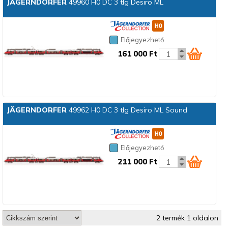
JÄGERNDORFER
49960 H0 DC 3 tlg Desiro ML
Előjegyezhető
161 000 Ft
JÄGERNDORFER
49962 H0 DC 3 tlg Desiro ML Sound
Előjegyezhető
211 000 Ft
2 termék 1 oldalon