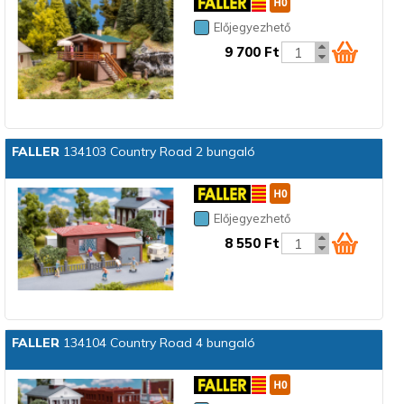
Előjegyezhető
9 700 Ft
FALLER
134103 Country Road 2 bungaló
Előjegyezhető
8 550 Ft
FALLER
134104 Country Road 4 bungaló