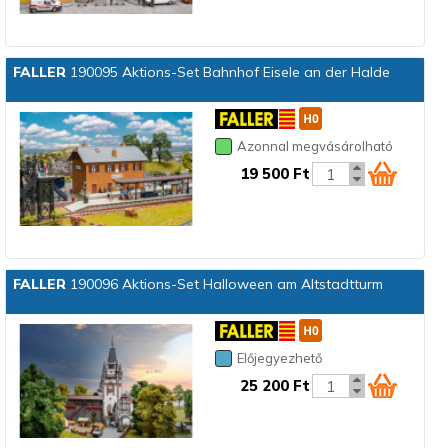
FALLER
190095 Aktions-Set Bahnhof Eisele an der Halde
Azonnal megvásárolható
19 500 Ft
FALLER
190096 Aktions-Set Halloween am Altstadtturm
Előjegyezhető
25 200 Ft