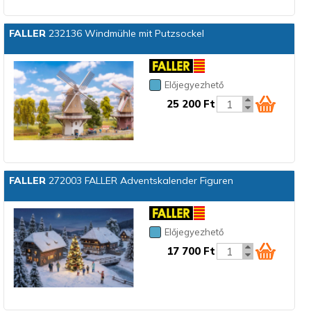
FALLER
232136 Windmühle mit Putzsockel
Előjegyezhető
25 200 Ft
FALLER
272003 FALLER Adventskalender Figuren
Előjegyezhető
17 700 Ft