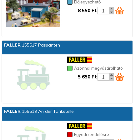
Előjegyezhető
8 550 Ft
FALLER
155617 Passanten
Azonnal megvásárolható
5 650 Ft
FALLER
155619 An der Tankstelle
Egyedi rendelésre