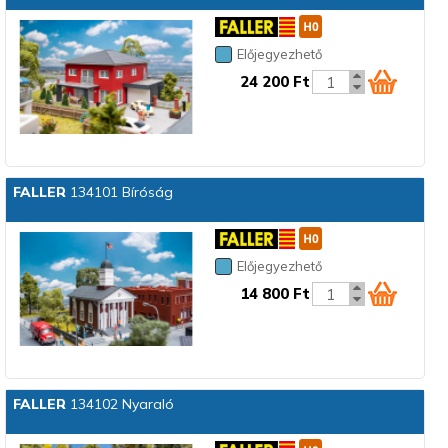
Előjegyezhető
24 200 Ft
FALLER
134101 Bíróság
Előjegyezhető
14 800 Ft
FALLER
134102 Nyaraló