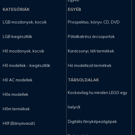
KATEGÓRIÁK
EGYÉB
LGB mozdonyok, kocsik
Prospektus, könyv, CD, DVD
LGB kiegészítők
Pótalkatrész árcsoportok
H0 mozdonyok, kocsik
Karácsonyi, téli termékek
H0 modellek - kiegészítők
Hó modellező termékek
H0 AC modellek
TÁRSOLDALAK
Kockavilag.hu minden LEGO egy
H0e modellek
helyről
H0m termékek
Digitális fényképezőgépek
H0f (Bányavasút)