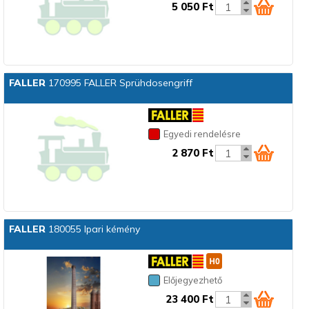
5 050 Ft
FALLER
170995 FALLER Sprühdosengriff
Egyedi rendelésre
2 870 Ft
FALLER
180055 Ipari kémény
Előjegyezhető
23 400 Ft