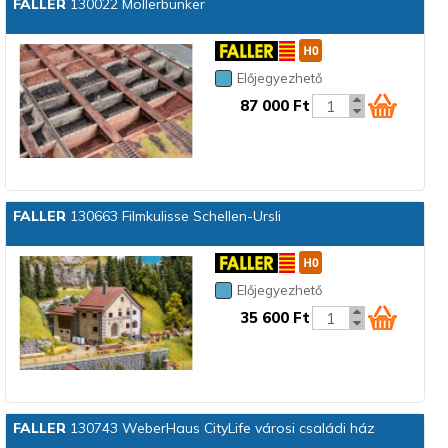
FALLER
130022 Möllerbunker
Előjegyezhető
87 000 Ft
FALLER
130663 Filmkulisse Schellen-Ursli
Előjegyezhető
35 600 Ft
FALLER
130743 WeberHaus CityLife városi családi ház