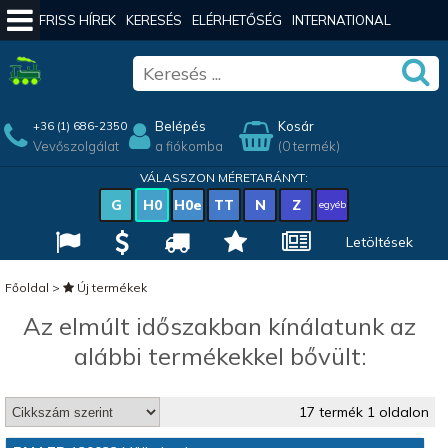
FRISS HÍREK
KERESÉS
ELÉRHETŐSÉG
INTERNATIONAL
Belépés
Kosár
+36 (1) 686-2350
Vevőszolgálat
a fiókomba
(0 termék)
VÁLASSZON MÉRETARÁNYT:
G
H0
H0e
TT
N
Z
egyéb
Letöltések
Főoldal
>
Új termékek
Az elmúlt időszakban kínálatunk az
alábbi termékekkel bővült:
17 termék 1 oldalon