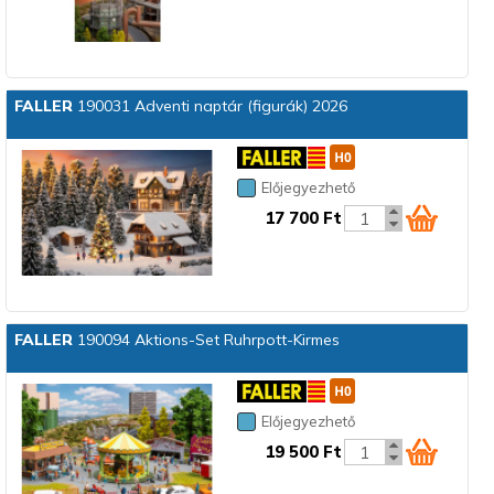
FALLER
190031 Adventi naptár (figurák) 2026
Előjegyezhető
17 700 Ft
FALLER
190094 Aktions-Set Ruhrpott-Kirmes
Előjegyezhető
19 500 Ft