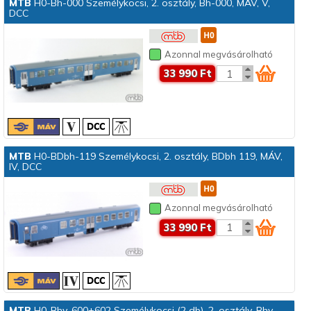
MTB
H0-Bh-000 Személykocsi, 2. osztály, Bh-000, MÁV, V,
DCC
Azonnal megvásárolható
33 990 Ft
MTB
H0-BDbh-119 Személykocsi, 2. osztály, BDbh 119, MÁV,
IV, DCC
Azonnal megvásárolható
33 990 Ft
MTB
H0-Bhv-600+602 Személykocsi (2 db), 2. osztály, Bhv-