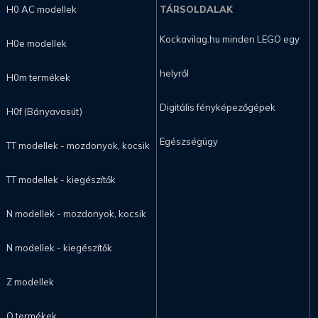
H0 AC modellek
TÁRSOLDALAK
Kockavilag.hu minden LEGO egy
H0e modellek
helyről
H0m termékek
Digitális fényképezőgépek
H0f (Bányavasút)
Egészségügy
TT modellek - mozdonyok, kocsik
TT modellek - kiegészítők
N modellek - mozdonyok, kocsik
N modellek - kiegészítők
Z modellek
O termékek