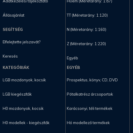
Adatkezelési tájékoztató
H0em (Méretarány: 1:87)
Állásajánlat
TT (Méretarány: 1:120)
SEGÍTSÉG
N (Méretarány: 1:160)
Elfelejtette jelszavát?
Z (Méretarány: 1:220)
Keresés
Egyéb
KATEGÓRIÁK
EGYÉB
LGB mozdonyok, kocsik
Prospektus, könyv, CD, DVD
LGB kiegészítők
Pótalkatrész árcsoportok
H0 mozdonyok, kocsik
Karácsonyi, téli termékek
H0 modellek - kiegészítők
Hó modellező termékek