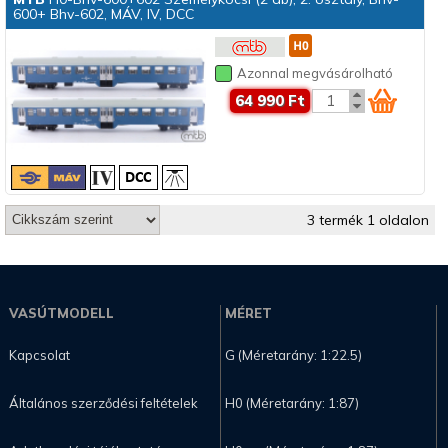
600+ Bhv-602, MÁV, IV, DCC
Azonnal megvásárolható
64 990 Ft
3 termék 1 oldalon
VASÚTMODELL
MÉRET
Kapcsolat
G (Méretarány: 1:22.5)
Általános szerződési feltételek
H0 (Méretarány: 1:87)