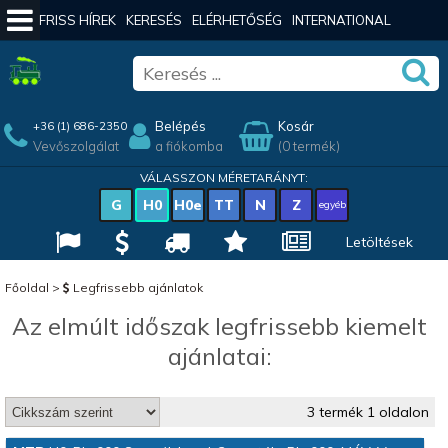
FRISS HÍREK
KERESÉS
ELÉRHETŐSÉG
INTERNATIONAL
Belépés
Kosár
+36 (1) 686-2350
Vevőszolgálat
a fiókomba
(0 termék)
VÁLASSZON MÉRETARÁNYT:
G
H0
H0e
TT
N
Z
egyéb
Letöltések
Főoldal
>
Legfrissebb ajánlatok
Az elmúlt időszak legfrissebb kiemelt
ajánlatai:
3 termék 1 oldalon