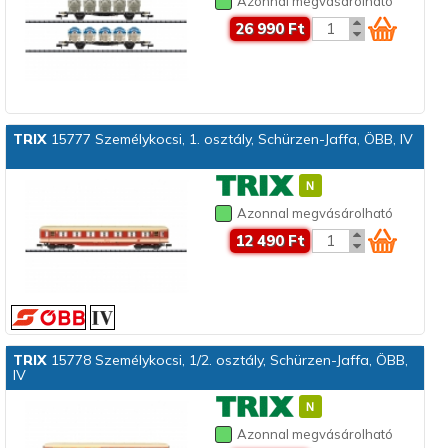
Azonnal megvásárolható
26 990 Ft
TRIX
15777 Személykocsi, 1. osztály, Schürzen-Jaffa, ÖBB, IV
Azonnal megvásárolható
12 490 Ft
TRIX
15778 Személykocsi, 1/2. osztály, Schürzen-Jaffa, ÖBB,
IV
Azonnal megvásárolható