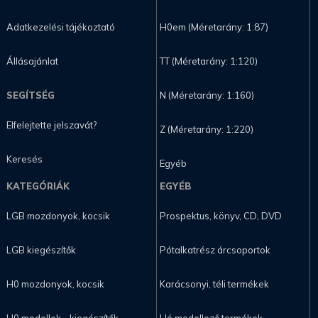
Adatkezelési tájékoztató
H0em (Méretarány: 1:87)
Állásajánlat
TT (Méretarány: 1:120)
SEGÍTSÉG
N (Méretarány: 1:160)
Elfelejtette jelszavát?
Z (Méretarány: 1:220)
Keresés
Egyéb
KATEGÓRIÁK
EGYÉB
LGB mozdonyok, kocsik
Prospektus, könyv, CD, DVD
LGB kiegészítők
Pótalkatrész árcsoportok
H0 mozdonyok, kocsik
Karácsonyi, téli termékek