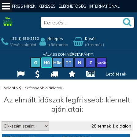
FRISS HÍREK
KERESÉS
ELÉRHETŐSÉG
INTERNATIONAL
Belépés
Kosár
+36 (1) 686-2350
Vevőszolgálat
a fiókomba
(0 termék)
VÁLASSZON MÉRETARÁNYT:
G
H0
H0e
TT
N
Z
egyéb
Letöltések
Főoldal
>
Legfrissebb ajánlatok
Az elmúlt időszak legfrissebb kiemelt
ajánlatai:
28 termék 1 oldalon