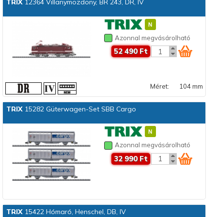
TRIX
12364 Villanymozdony, BR 243, DR, IV
Azonnal megvásárolható
52 490 Ft
Méret:
104 mm
TRIX
15282 Güterwagen-Set SBB Cargo
Azonnal megvásárolható
32 990 Ft
TRIX
15422 Hómaró, Henschel, DB, IV