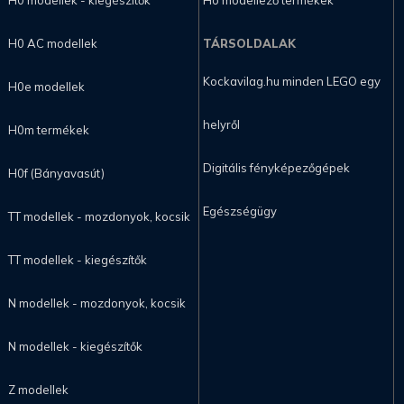
H0 modellek - kiegészítők
Hó modellező termékek
H0 AC modellek
TÁRSOLDALAK
Kockavilag.hu minden LEGO egy
H0e modellek
helyről
H0m termékek
Digitális fényképezőgépek
H0f (Bányavasút)
Egészségügy
TT modellek - mozdonyok, kocsik
TT modellek - kiegészítők
N modellek - mozdonyok, kocsik
N modellek - kiegészítők
Z modellek