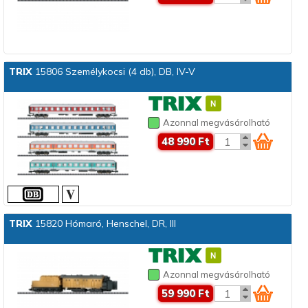
TRIX
15806 Személykocsi (4 db), DB, IV-V
Azonnal megvásárolható
48 990 Ft
TRIX
15820 Hómaró, Henschel, DR, III
Azonnal megvásárolható
59 990 Ft