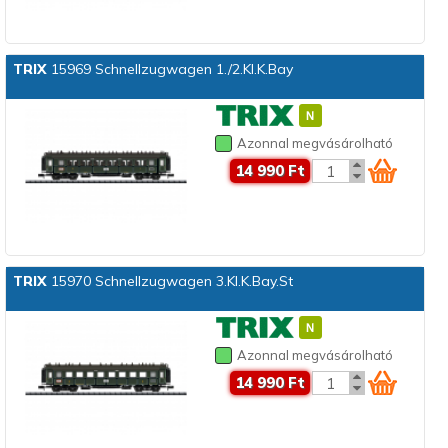
TRIX
15969 Schnellzugwagen 1./2.Kl.K.Bay
Azonnal megvásárolható
14 990 Ft
TRIX
15970 Schnellzugwagen 3.Kl.K.Bay.St
Azonnal megvásárolható
14 990 Ft