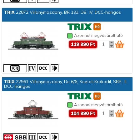
TRIX
22872 Villanymozdony, BR 193, DB, IV, DCC-hangos
Azonnal megvásárolható
119 990 Ft
TRIX
22961 Villanymozdony, De 6/6, Seetal-Krokodil, SBB, III,
DCC-hangos
Azonnal megvásárolható
104 990 Ft