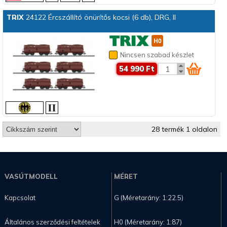
TRIX
24122 Ércszállító önürítős kocsi (6 db), DRG, II
Nincsen szabad készlet
54 990 Ft
28 termék 1 oldalon
VASÚTMODELL
MÉRET
Kapcsolat
G (Méretarány: 1:22.5)
Általános szerződési feltételek
H0 (Méretarány: 1:87)