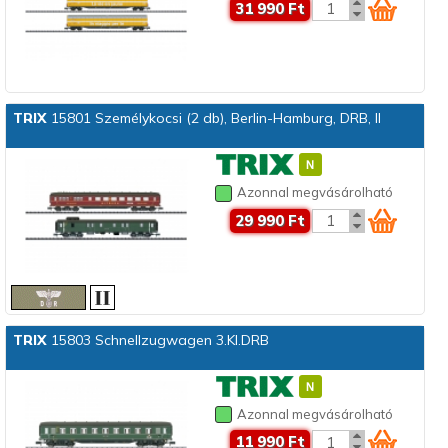
31 990 Ft
TRIX
15801 Személykocsi (2 db), Berlin-Hamburg, DRB, II
Azonnal megvásárolható
29 990 Ft
TRIX
15803 Schnellzugwagen 3.Kl.DRB
Azonnal megvásárolható
11 990 Ft