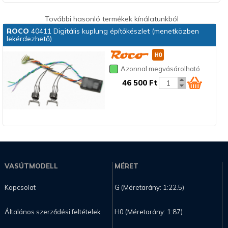
További hasonló termékek kínálatunkból
ROCO
40411 Digitális kuplung építőkészlet (menetközben
lekérdezhető)
Azonnal megvásárolható
46 500 Ft
VASÚTMODELL
MÉRET
Kapcsolat
G (Méretarány: 1:22.5)
Általános szerződési feltételek
H0 (Méretarány: 1:87)