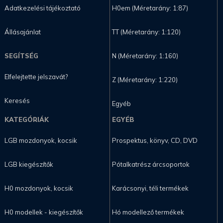
Adatkezelési tájékoztató
H0em (Méretarány: 1:87)
Állásajánlat
TT (Méretarány: 1:120)
SEGÍTSÉG
N (Méretarány: 1:160)
Elfelejtette jelszavát?
Z (Méretarány: 1:220)
Keresés
Egyéb
KATEGÓRIÁK
EGYÉB
LGB mozdonyok, kocsik
Prospektus, könyv, CD, DVD
LGB kiegészítők
Pótalkatrész árcsoportok
H0 mozdonyok, kocsik
Karácsonyi, téli termékek
H0 modellek - kiegészítők
Hó modellező termékek