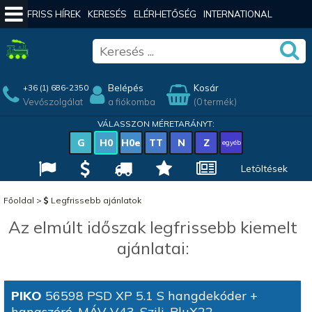
FRISS HÍREK
KERESÉS
ELÉRHETŐSÉG
INTERNATIONAL
Belépés
Kosár
+36 (1) 686-2350
Vevőszolgálat
a fiókomba
(0 termék)
VÁLASSZON MÉRETARÁNYT:
G
H0
H0e
TT
N
Z
egyéb
Letöltések
Főoldal
>
Legfrissebb ajánlatok
Az elmúlt időszak legfrissebb kiemelt
ajánlatai:
PIKO
56598 PSD XP 5.1 S hangdekóder +
hangszóró, MÁV V43, Szili, PluX22