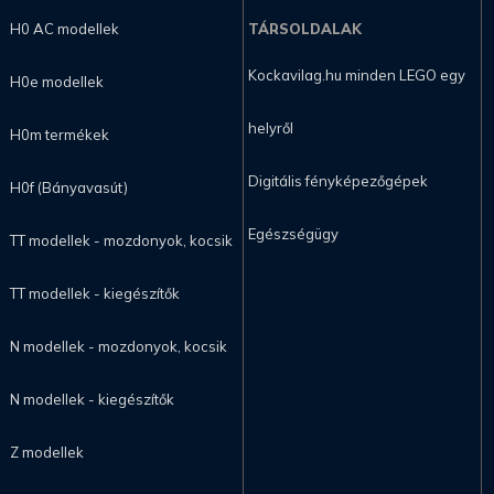
H0 AC modellek
TÁRSOLDALAK
Kockavilag.hu minden LEGO egy
H0e modellek
helyről
H0m termékek
Digitális fényképezőgépek
H0f (Bányavasút)
Egészségügy
TT modellek - mozdonyok, kocsik
TT modellek - kiegészítők
N modellek - mozdonyok, kocsik
N modellek - kiegészítők
Z modellek