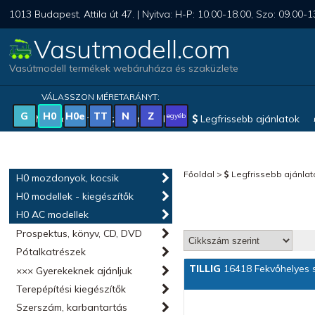
1013 Budapest, Attila út 47. | Nyitva: H-P: 10.00-18.00, Szo: 09.00-1
Vasutmodell.com
Vasútmodell termékek webáruháza és szaküzlete
VÁLASSZON MÉRETARÁNYT:
G
H0
H0e
TT
N
Z
egyéb
Magyar vonatkozású modellek
Legfrissebb ajánlatok
Főoldal
>
Legfrissebb ajánlat
H0 mozdonyok, kocsik
H0 modellek - kiegészítők
H0 AC modellek
Prospektus, könyv, CD, DVD
Pótalkatrészek
TILLIG
16418 Fekvőhelyes s
××× Gyerekeknek ajánljuk
Terepépítési kiegészítők
Szerszám, karbantartás