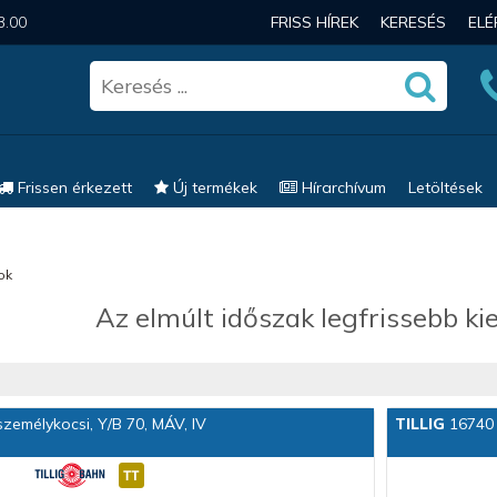
3.00
FRISS HÍREK
KERESÉS
EL
Frissen érkezett
Új termékek
Hírarchívum
Letöltések
ok
Az elmúlt időszak legfrissebb kie
zemélykocsi, Y/B 70, MÁV, IV
TILLIG
16740 H