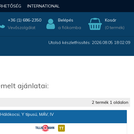
ÉRHETŐSÉG
INTERNATIONAL
+36 (1) 686-2350
Belépés
Kosár
Vevőszolgálat
a fiókomba
(0 termék)
Utolsó készletfrissítés: 2026.08.05 18:02:09
melt ajánlatai:
2 termék 1 oldalon
álókocsi, Y típusú, MÁV, IV