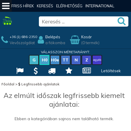
FRISS HÍREK
KERESÉS
ELÉRHETŐSÉG
INTERNATIONAL
Belépés
Kosár
+36 (1) 686-2350
Vevőszolgálat
a fiókomba
(0 termék)
VÁLASSZON MÉRETARÁNYT:
G
H0
H0e
TT
N
Z
egyéb
Letöltések
Főoldal
>
Legfrissebb ajánlatok
Az elmúlt időszak legfrissebb kiemelt
ajánlatai:
Ebben a kategóriában sajnos nem található termék.