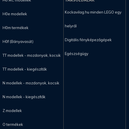
H0 AC modellek
TÁRSOLDALAK
Kockavilag.hu minden LEGO egy
H0e modellek
helyről
H0m termékek
Digitális fényképezőgépek
H0f (Bányavasút)
Egészségügy
TT modellek - mozdonyok, kocsik
TT modellek - kiegészítők
N modellek - mozdonyok, kocsik
N modellek - kiegészítők
Z modellek
O termékek