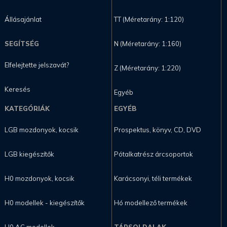
Állásajánlat
TT (Méretarány: 1:120)
SEGÍTSÉG
N (Méretarány: 1:160)
Elfelejtette jelszavát?
Z (Méretarány: 1:220)
Keresés
Egyéb
KATEGÓRIÁK
EGYÉB
LGB mozdonyok, kocsik
Prospektus, könyv, CD, DVD
LGB kiegészítők
Pótalkatrész árcsoportok
H0 mozdonyok, kocsik
Karácsonyi, téli termékek
H0 modellek - kiegészítők
Hó modellező termékek