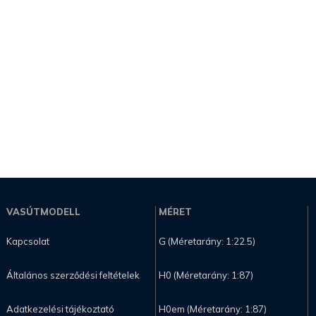
VASÚTMODELL
MÉRET
Kapcsolat
G (Méretarány: 1:22.5)
Általános szerződési feltételek
H0 (Méretarány: 1:87)
Adatkezelési tájékoztató
H0em (Méretarány: 1:87)