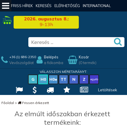
FRISS HÍREK
KERESÉS
ELÉRHETŐSÉG
INTERNATIONAL
2026. augusztus 8.:
9-13h
Belépés
Kosár
+36 (1) 686-2350
Vevőszolgálat
a fiókomba
(0 termék)
VÁLASSZON MÉRETARÁNYT:
G
H0
H0e
TT
N
Z
egyéb
Letöltések
Főoldal
>
Frissen érkezett
Az elmúlt időszakban érkezett
termékeink: