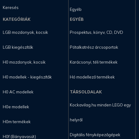
Keresés
Egyéb
KATEGÓRIÁK
EGYÉB
LGB mozdonyok, kocsik
Prospektus, könyv, CD, DVD
LGB kiegészítők
Pótalkatrész árcsoportok
H0 mozdonyok, kocsik
Karácsonyi, téli termékek
H0 modellek - kiegészítők
Hó modellező termékek
H0 AC modellek
TÁRSOLDALAK
Kockavilag.hu minden LEGO egy
H0e modellek
helyről
H0m termékek
Digitális fényképezőgépek
H0f (Bányavasút)