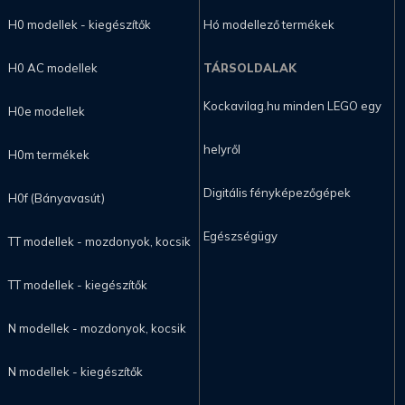
H0 modellek - kiegészítők
Hó modellező termékek
H0 AC modellek
TÁRSOLDALAK
Kockavilag.hu minden LEGO egy
H0e modellek
helyről
H0m termékek
Digitális fényképezőgépek
H0f (Bányavasút)
Egészségügy
TT modellek - mozdonyok, kocsik
TT modellek - kiegészítők
N modellek - mozdonyok, kocsik
N modellek - kiegészítők