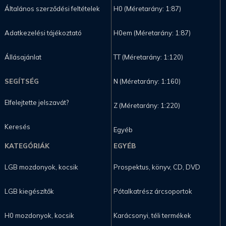
Általános szerződési feltételek
H0 (Méretarány: 1:87)
Adatkezelési tájékoztató
H0em (Méretarány: 1:87)
Állásajánlat
TT (Méretarány: 1:120)
SEGÍTSÉG
N (Méretarány: 1:160)
Elfelejtette jelszavát?
Z (Méretarány: 1:220)
Keresés
Egyéb
KATEGÓRIÁK
EGYÉB
LGB mozdonyok, kocsik
Prospektus, könyv, CD, DVD
LGB kiegészítők
Pótalkatrész árcsoportok
H0 mozdonyok, kocsik
Karácsonyi, téli termékek