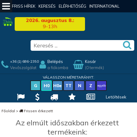
FRISS HÍREK
KERESÉS
ELÉRHETŐSÉG
INTERNATIONAL
2026. augusztus 8.:
9-13h
Belépés
Kosár
+36 (1) 686-2350
Vevőszolgálat
a fiókomba
(0 termék)
VÁLASSZON MÉRETARÁNYT:
G
H0
H0e
TT
N
Z
egyéb
Letöltések
Főoldal
>
Frissen érkezett
Az elmúlt időszakban érkezett
termékeink: