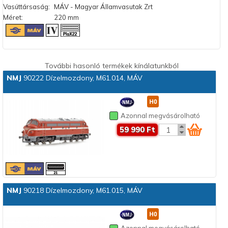
Vasúttársaság:
MÁV - Magyar Államvasutak Zrt
Méret:
220 mm
További hasonló termékek kínálatunkból
NMJ
90222 Dízelmozdony, M61.014, MÁV
Azonnal megvásárolható
59 990 Ft
NMJ
90218 Dízelmozdony, M61.015, MÁV