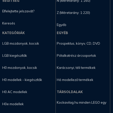
SEGÍTSÉG
N (Méretarány: 1:160)
Elfelejtette jelszavát?
Z (Méretarány: 1:220)
Keresés
Egyéb
KATEGÓRIÁK
EGYÉB
LGB mozdonyok, kocsik
Prospektus, könyv, CD, DVD
LGB kiegészítők
Pótalkatrész árcsoportok
H0 mozdonyok, kocsik
Karácsonyi, téli termékek
H0 modellek - kiegészítők
Hó modellező termékek
H0 AC modellek
TÁRSOLDALAK
Kockavilag.hu minden LEGO egy
H0e modellek