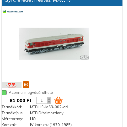
Azonnal megvásárolható
81 000 Ft
Termékkód:
MTB H0-M63-002-ori
Terméktípus:
MTB Dízelmozdony
Méretarány:
HO
Korszak:
IV. korszak (1970-1985)