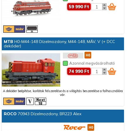
59 990 Ft
MTB
H0-M44-148 Dízelmozdony, M44-148, MÁV, V (+ DCC
dekóder)
Azonnal megvásárolható
74 990 Ft
A dekóder beépítése, korlátok felszerelése és a világítás beszerelése a falhasználóra
vár.
ROCO
70943 Dízelmozdony, BR223 Alex