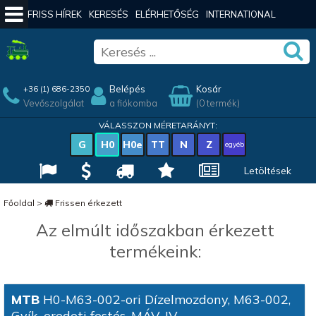
FRISS HÍREK
KERESÉS
ELÉRHETŐSÉG
INTERNATIONAL
Belépés
Kosár
+36 (1) 686-2350
Vevőszolgálat
a fiókomba
(0 termék)
VÁLASSZON MÉRETARÁNYT:
G
H0
H0e
TT
N
Z
egyéb
Letöltések
Főoldal
>
Frissen érkezett
Az elmúlt időszakban érkezett
termékeink:
MTB
H0-M63-002-ori Dízelmozdony, M63-002,
Gyík, eredeti festés, MÁV, IV