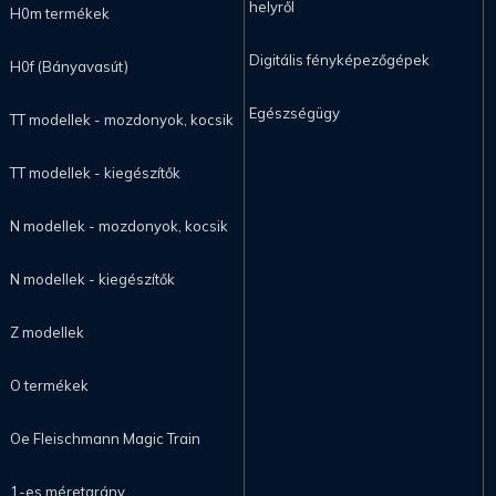
helyről
H0m termékek
Digitális fényképezőgépek
H0f (Bányavasút)
Egészségügy
TT modellek - mozdonyok, kocsik
TT modellek - kiegészítők
N modellek - mozdonyok, kocsik
N modellek - kiegészítők
Z modellek
O termékek
Oe Fleischmann Magic Train
1-es méretarány