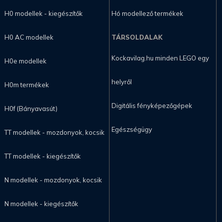
H0 modellek - kiegészítők
Hó modellező termékek
H0 AC modellek
TÁRSOLDALAK
Kockavilag.hu minden LEGO egy
H0e modellek
helyről
H0m termékek
Digitális fényképezőgépek
H0f (Bányavasút)
Egészségügy
TT modellek - mozdonyok, kocsik
TT modellek - kiegészítők
N modellek - mozdonyok, kocsik
N modellek - kiegészítők