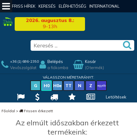
FRISS HÍREK
KERESÉS
ELÉRHETŐSÉG
INTERNATIONAL
2026. augusztus 8.:
9-13h
Belépés
Kosár
+36 (1) 686-2350
Vevőszolgálat
a fiókomba
(0 termék)
VÁLASSZON MÉRETARÁNYT:
G
H0
H0e
TT
N
Z
egyéb
Letöltések
Főoldal
>
Frissen érkezett
Az elmúlt időszakban érkezett
termékeink: