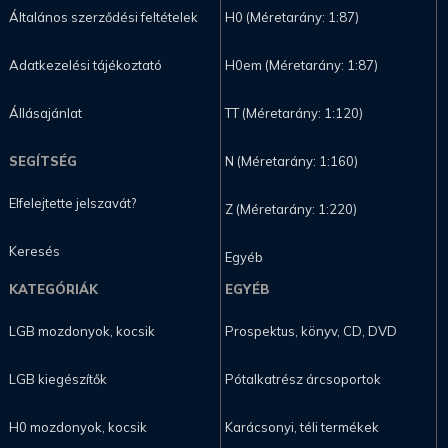
Általános szerződési feltételek
H0 (Méretarány: 1:87)
Adatkezelési tájékoztató
H0em (Méretarány: 1:87)
Állásajánlat
TT (Méretarány: 1:120)
SEGÍTSÉG
N (Méretarány: 1:160)
Elfelejtette jelszavát?
Z (Méretarány: 1:220)
Keresés
Egyéb
KATEGÓRIÁK
EGYÉB
LGB mozdonyok, kocsik
Prospektus, könyv, CD, DVD
LGB kiegészítők
Pótalkatrész árcsoportok
H0 mozdonyok, kocsik
Karácsonyi, téli termékek