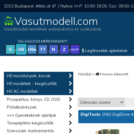
1013 Budapest, Attila út 47. | Nyitva: H-P: 10.00-18.00, Szo: 09.00-1
Vasutmodell.com
Vasútmodell termékek webáruháza és szaküzlete
VÁLASSZON MÉRETARÁNYT:
G
H0
H0e
TT
N
Z
egyéb
Magyar vonatkozású modellek
Legfrissebb ajánlatok
Főoldal
>
Frissen érkezett
H0 mozdonyok, kocsik
H0 modellek - kiegészítők
H0 AC modellek
Prospektus, könyv, CD, DVD
Pótalkatrészek
DigiTools
1042 DigiDrive 4
××× Gyerekeknek ajánljuk
Terepépítési kiegészítők
Szerszám, karbantartás