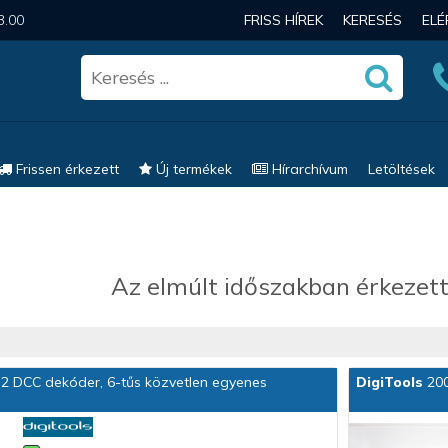
3.00
FRISS HÍREK
KERESÉS
EL
Frissen érkezett
Új termékek
Hírarchívum
Letöltések
Az elmúlt időszakban érkezett
.2 DCC dekóder, 6-tűs közvetlen egyenes
DigiTools
200