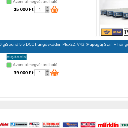
Azonnal megvásárolható
15 000 Ft
igiSound 5.5 DCC hangdekóder, Plux22, V43 (Papagáj Szili) + hang
Azonnal megvásárolható
39 000 Ft