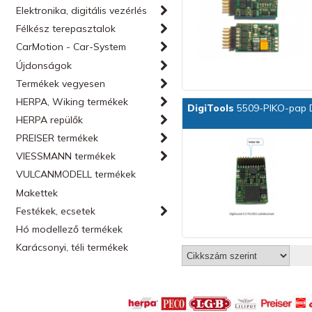
Elektronika, digitális vezérlés
Félkész terepasztalok
CarMotion - Car-System
Újdonságok
Termékek vegyesen
HERPA, Wiking termékek
DigiTools
5509-PIKO-pap D
HERPA repülők
PREISER termékek
VIESSMANN termékek
VULCANMODELL termékek
Makettek
Festékek, ecsetek
Hó modellező termékek
Karácsonyi, téli termékek