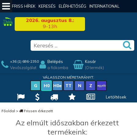
FRISS HÍREK
KERESÉS
ELÉRHETŐSÉG
INTERNATIONAL
2026. augusztus 8.:
9-13h
Belépés
Kosár
+36 (1) 686-2350
Vevőszolgálat
a fiókomba
(0 termék)
VÁLASSZON MÉRETARÁNYT:
G
H0
H0e
TT
N
Z
egyéb
Letöltések
Főoldal
>
Frissen érkezett
Az elmúlt időszakban érkezett
termékeink: