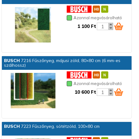
Azonnal megvásárolható
1 100 Ft
BUSCH
7216 Fűszőnyeg, májusi zöld, 80×80 cm (6 mm-es
szálhossz)
Azonnal megvásárolható
10 600 Ft
BUSCH
7223 Fűszőnyeg, sötétzöld, 100×80 cm