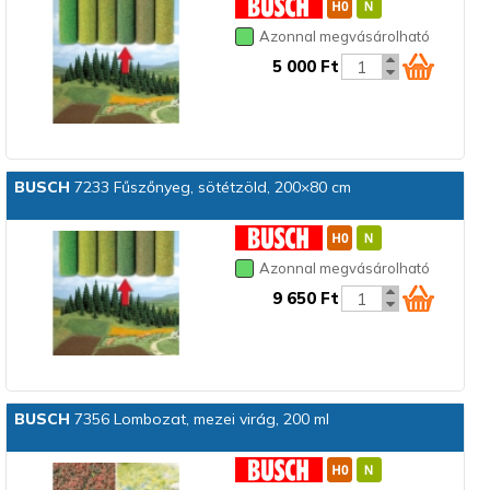
Azonnal megvásárolható
5 000 Ft
BUSCH
7233 Fűszőnyeg, sötétzöld, 200×80 cm
Azonnal megvásárolható
9 650 Ft
BUSCH
7356 Lombozat, mezei virág, 200 ml