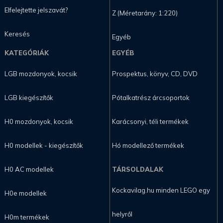
Elfelejtette jelszavát?
Z (Méretarány: 1:220)
Keresés
Egyéb
KATEGÓRIÁK
EGYÉB
LGB mozdonyok, kocsik
Prospektus, könyv, CD, DVD
LGB kiegészítők
Pótalkatrész árcsoportok
H0 mozdonyok, kocsik
Karácsonyi, téli termékek
H0 modellek - kiegészítők
Hó modellező termékek
H0 AC modellek
TÁRSOLDALAK
Kockavilag.hu minden LEGO egy
H0e modellek
helyről
H0m termékek