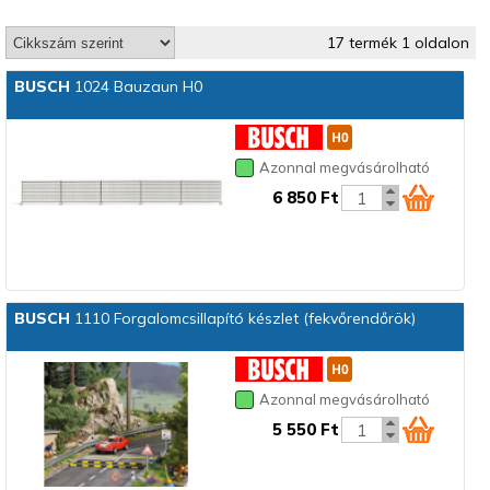
17 termék 1 oldalon
BUSCH
1024 Bauzaun H0
Azonnal megvásárolható
6 850 Ft
BUSCH
1110 Forgalomcsillapító készlet (fekvőrendőrök)
Azonnal megvásárolható
5 550 Ft