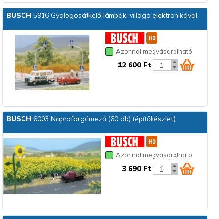
BUSCH
5916 Gyalogosátkelő lámpák, villogó elektronikával
Azonnal megvásárolható
12 600 Ft
BUSCH
6003 Napraforgómező (60 db) (építőkészlet)
Azonnal megvásárolható
3 690 Ft