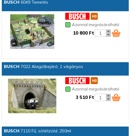
BUSCH
6049 Temetés
Azonnal megvásárolható
10 800 Ft
BUSCH
7022 Alagútbejáró, 1 vágányos
Azonnal megvásárolható
3 510 Ft
BUSCH
7110 Fű, sötétzöld, 250ml