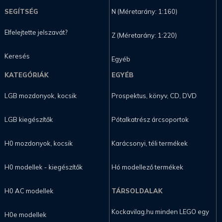
SEGÍTSÉG
N (Méretarány: 1:160)
Elfelejtette jelszavát?
Z (Méretarány: 1:220)
Keresés
Egyéb
KATEGÓRIÁK
EGYÉB
LGB mozdonyok, kocsik
Prospektus, könyv, CD, DVD
LGB kiegészítők
Pótalkatrész árcsoportok
H0 mozdonyok, kocsik
Karácsonyi, téli termékek
H0 modellek - kiegészítők
Hó modellező termékek
H0 AC modellek
TÁRSOLDALAK
Kockavilag.hu minden LEGO egy
H0e modellek