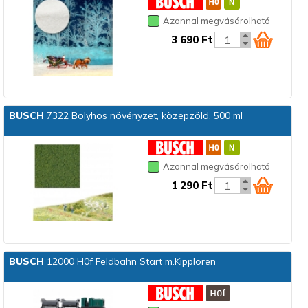
Azonnal megvásárolható
3 690 Ft
BUSCH
7322 Bolyhos növényzet, közepzöld, 500 ml
Azonnal megvásárolható
1 290 Ft
BUSCH
12000 H0f Feldbahn Start m.Kipploren