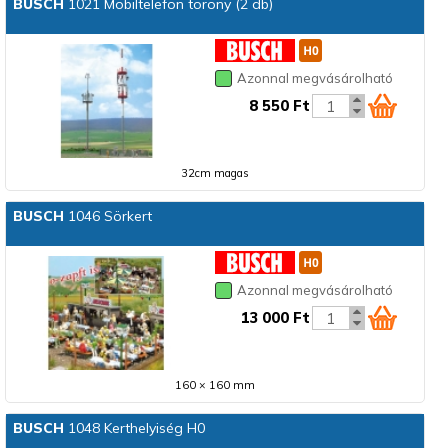
BUSCH
1021 Mobiltelefon torony (2 db)
Azonnal megvásárolható
8 550 Ft
32cm magas
BUSCH
1046 Sörkert
Azonnal megvásárolható
13 000 Ft
160 × 160 mm
BUSCH
1048 Kerthelyiség H0