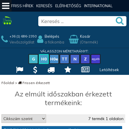
FRISS HÍREK
KERESÉS
ELÉRHETŐSÉG
INTERNATIONAL
Belépés
Kosár
+36 (1) 686-2350
Vevőszolgálat
a fiókomba
(0 termék)
VÁLASSZON MÉRETARÁNYT:
G
H0
H0e
TT
N
Z
egyéb
Letöltések
Főoldal
>
Frissen érkezett
Az elmúlt időszakban érkezett
termékeink:
7 termék 1 oldalon