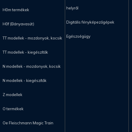
helyről
H0m termékek
Digitális fényképezőgépek
H0f (Bányavasút)
Egészségügy
TT modellek - mozdonyok, kocsik
TT modellek - kiegészítők
N modellek - mozdonyok, kocsik
N modellek - kiegészítők
Z modellek
O termékek
Oe Fleischmann Magic Train