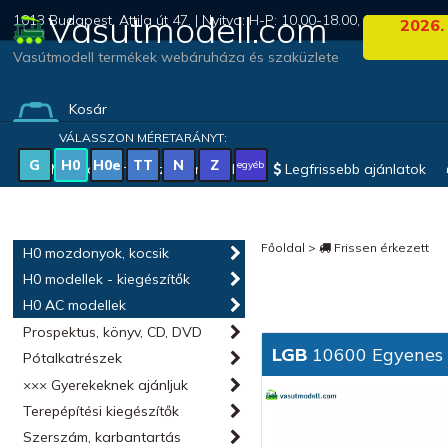
Vasutmodell.com
1013 Budapest, Attila út 47. | Nyitva: H-P: 10.00-18.00, Szo: 09.00-1
2026.
Vasútmodell termékek webáruháza és szaküzlete
Kosár
(0 termék)
VÁLASSZON MÉRETARÁNYT:
G
H0
H0e
TT
N
Z
egyéb
Magyar vonatkozású modellek
Legfrissebb ajánlatok
Főoldal
>
Frissen érkezett
H0 mozdonyok, kocsik
H0 modellek - kiegészítők
H0 AC modellek
Prospektus, könyv, CD, DVD
LGB
10600 Egyenes 
Pótalkatrészek
××× Gyerekeknek ajánljuk
Terepépítési kiegészítők
Szerszám, karbantartás