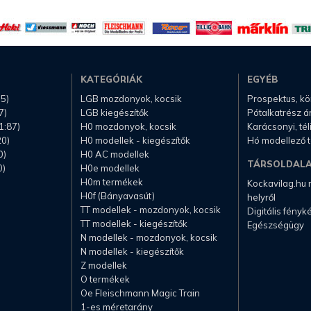
KATEGÓRIÁK
EGYÉB
.5)
LGB mozdonyok, kocsik
Prospektus, k
7)
LGB kiegészítők
Pótalkatrész á
1:87)
H0 mozdonyok, kocsik
Karácsonyi, té
20)
H0 modellek - kiegészítők
Hó modellező 
0)
H0 AC modellek
TÁRSOLDAL
0)
H0e modellek
H0m termékek
Kockavilag.hu
H0f (Bányavasút)
helyről
TT modellek - mozdonyok, kocsik
Digitális fény
TT modellek - kiegészítők
Egészségügy
N modellek - mozdonyok, kocsik
N modellek - kiegészítők
Z modellek
O termékek
Oe Fleischmann Magic Train
1-es méretarány