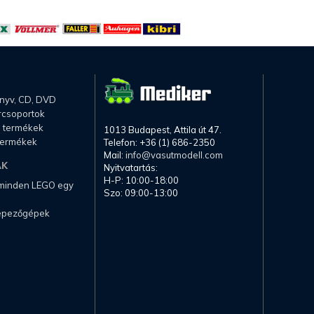
önyv, CD, DVD
rcsoportok
li termékek
1013 Budapest, Attila út 47.
termékek
Telefon: +36 (1) 686-2350
Mail:
info@vasutmodell.com
AK
Nyitvatartás:
H-P: 10:00-18:00
 minden LEGO egy
Szo: 09:00-13:00
képezőgépek