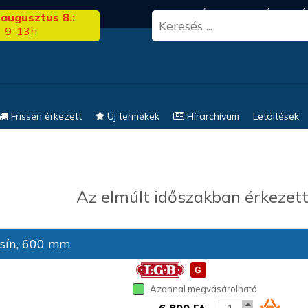
3.00
FRISS HÍREK
KERESÉS
EL
 augusztus 8.:
9-13h
Frissen érkezett
Új termékek
Hírarchívum
Letöltések
Az elmúlt időszakban érkezett
sín, 600 mm
Azonnal megvásárolható