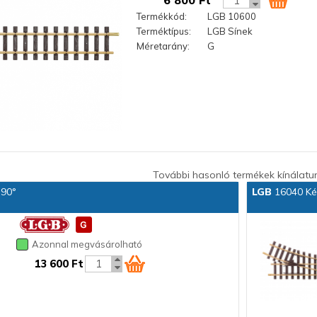
6 800 Ft
Termékkód:
LGB 10600
Terméktípus:
LGB Sínek
Méretarány:
G
További hasonló termékek kínálatu
 90°
LGB
16040 Kéz
Azonnal megvásárolható
13 600 Ft