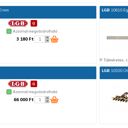
00 mm
LGB
10610 Eg
Azonnal megvásárolható
3 180 Ft
!!! Túlméretes,
LGB
10320 Üt
Azonnal megvásárolható
66 000 Ft