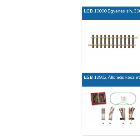
LGB
10000 Egyenes sín, 3
LGB
19902 Állomás készlet