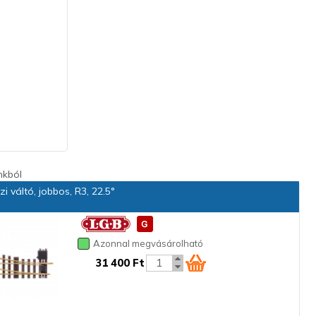
nkból
i váltó, jobbos, R3, 22.5°
Azonnal megvásárolható
31 400 Ft