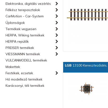
Elektronika, digitális vezérlés
Félkész terepasztalok
CarMotion - Car-System
Újdonságok
Termékek vegyesen
HERPA, Wiking termékek
HERPA repülők
PREISER termékek
VIESSMANN termékek
VULCANMODELL termékek
LGB
13100 Kereszteződés,
Makettek
Festékek, ecsetek
Hó modellező termékek
Karácsonyi, téli termékek