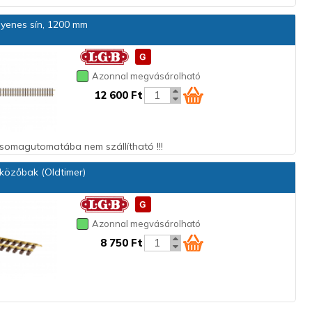
yenes sín, 1200 mm
Azonnal megvásárolható
12 600 Ft
 csomagutomatába nem szállítható !!!
közőbak (Oldtimer)
Azonnal megvásárolható
8 750 Ft