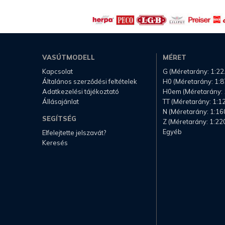
VASÚTMODELL
MÉRET
Kapcsolat
G (Méretarány: 1:22
Általános szerződési feltételek
H0 (Méretarány: 1:8
Adatkezelési tájékoztató
H0em (Méretarány: 
Állásajánlat
TT (Méretarány: 1:1
N (Méretarány: 1:16
SEGÍTSÉG
Z (Méretarány: 1:22
Egyéb
Elfelejtette jelszavát?
Keresés