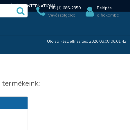
ÉRHETŐSÉG
INTERNATIONAL
+36 (1) 686-2350
Belépés
Vevőszolgálat
a fiókomba
Utolsó készletfrissítés: 2026.08.08 06:01:42
 termékeink: