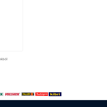
nkból