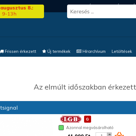
3.00
FRISS HÍREK
KERESÉS
EL
 augusztus 8.:
9-13h
Frissen érkezett
Új termékek
Hírarchívum
Letöltések
Az elmúlt időszakban érkezett
tsignal
Azonnal megvásárolható