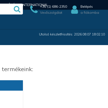
ÉRHETŐSÉG
INTERNATIONAL
+36 (1) 686-2350
Belépés
Vevőszolgálat
a fiókomba
Utolsó készletfrissítés: 2026.08.07 18:02:10
 termékeink: