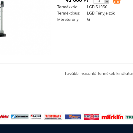
41 000 Ft
Termékkód:
LGB 51950
Terméktípus:
LGB Fényjelzők
Méretarány:
G
További hasonló termékek kínálatu