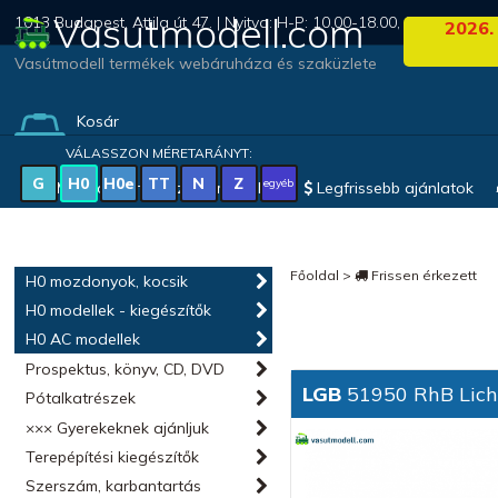
Vasutmodell.com
1013 Budapest, Attila út 47. | Nyitva: H-P: 10.00-18.00, Szo: 09.00-1
2026.
Vasútmodell termékek webáruháza és szaküzlete
Kosár
(0 termék)
VÁLASSZON MÉRETARÁNYT:
G
H0
H0e
TT
N
Z
egyéb
Magyar vonatkozású modellek
Legfrissebb ajánlatok
Főoldal
>
Frissen érkezett
H0 mozdonyok, kocsik
H0 modellek - kiegészítők
H0 AC modellek
Prospektus, könyv, CD, DVD
LGB
51950 RhB Lich
Pótalkatrészek
××× Gyerekeknek ajánljuk
Terepépítési kiegészítők
Szerszám, karbantartás