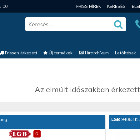
3.00
FRISS HÍREK
KERESÉS
EL
Frissen érkezett
Új termékek
Hírarchívum
Letöltések
Az elmúlt időszakban érkezett
lung
LGB
94063 Kl