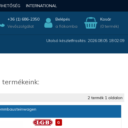
ÉRHETŐSÉG
INTERNATIONAL
+36 (1) 686-2350
Belépés
Kosár
Vevőszolgálat
a fiókomba
(0 termék)
Utolsó készletfrissítés: 2026.08.05 18:02:09
 termékeink:
2 termék 1 oldalon
emmbausteinwagen