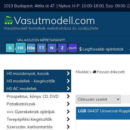
1013 Budapest, Attila út 47. | Nyitva: H-P: 10.00-18.00, Szo: 09.00-1
Vasutmodell.com
Vasútmodell termékek webáruháza és szaküzlete
VÁLASSZON MÉRETARÁNYT:
G
H0
H0e
TT
N
Z
egyéb
Magyar vonatkozású modellek
Legfrissebb ajánlatok
Főoldal
>
Frissen érkezett
H0 mozdonyok, kocsik
H0 modellek - kiegészítők
H0 AC modellek
Prospektus, könyv, CD, DVD
Pótalkatrészek
LGB
64407 Universal-Kupp
××× Gyerekeknek ajánljuk
Terepépítési kiegészítők
Szerszám, karbantartás