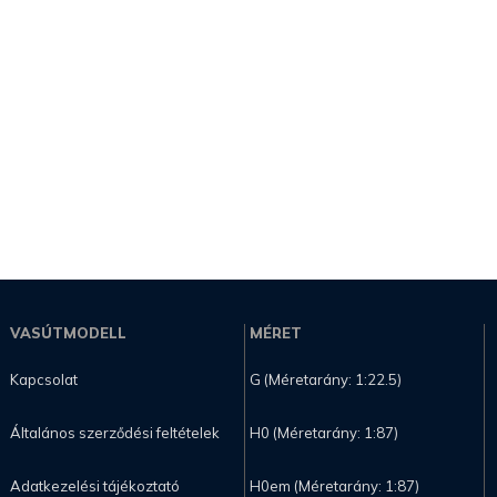
VASÚTMODELL
MÉRET
Kapcsolat
G (Méretarány: 1:22.5)
Általános szerződési feltételek
H0 (Méretarány: 1:87)
Adatkezelési tájékoztató
H0em (Méretarány: 1:87)