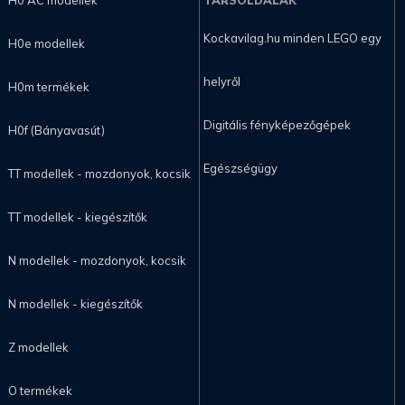
H0 AC modellek
TÁRSOLDALAK
Kockavilag.hu minden LEGO egy
H0e modellek
helyről
H0m termékek
Digitális fényképezőgépek
H0f (Bányavasút)
Egészségügy
TT modellek - mozdonyok, kocsik
TT modellek - kiegészítők
N modellek - mozdonyok, kocsik
N modellek - kiegészítők
Z modellek
O termékek