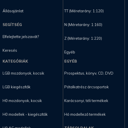
Állásajánlat
TT (Méretarány: 1:120)
SEGÍTSÉG
N (Méretarány: 1:160)
Elfelejtette jelszavát?
Z (Méretarány: 1:220)
Keresés
Egyéb
KATEGÓRIÁK
EGYÉB
LGB mozdonyok, kocsik
Prospektus, könyv, CD, DVD
LGB kiegészítők
Pótalkatrész árcsoportok
H0 mozdonyok, kocsik
Karácsonyi, téli termékek
H0 modellek - kiegészítők
Hó modellező termékek