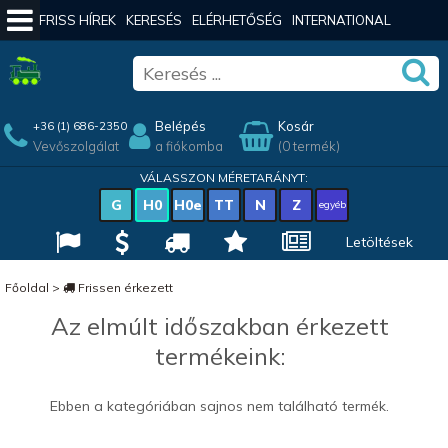
FRISS HÍREK
KERESÉS
ELÉRHETŐSÉG
INTERNATIONAL
Belépés
Kosár
+36 (1) 686-2350
Vevőszolgálat
a fiókomba
(0 termék)
VÁLASSZON MÉRETARÁNYT:
G
H0
H0e
TT
N
Z
egyéb
Letöltések
Főoldal
>
Frissen érkezett
Az elmúlt időszakban érkezett
termékeink:
Ebben a kategóriában sajnos nem található termék.