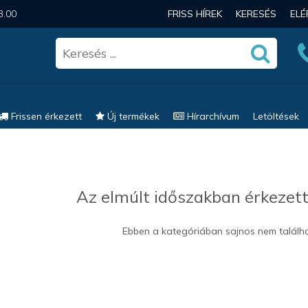
3.00
FRISS HÍREK
KERESÉS
EL
Frissen érkezett
Új termékek
Hírarchívum
Letöltések
Az elmúlt időszakban érkezett
Ebben a kategóriában sajnos nem találh