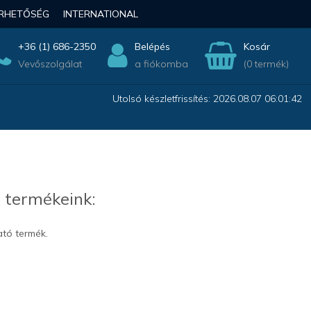
ÉRHETŐSÉG
INTERNATIONAL
+36 (1) 686-2350
Belépés
Kosár
Vevőszolgálat
a fiókomba
(0 termék)
Utolsó készletfrissítés: 2026.08.07 06:01:42
 termékeink:
ató termék.