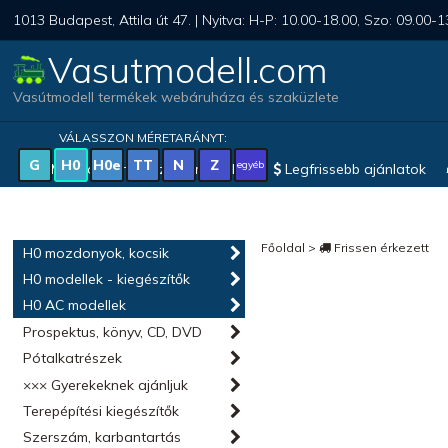
1013 Budapest, Attila út 47. | Nyitva: H-P: 10.00-18.00, Szo: 09.00-1
Vasutmodell.com
Vasútmodell termékek webáruháza és szaküzlete
VÁLASSZON MÉRETARÁNYT:
G
H0
H0e
TT
N
Z
egyéb
Magyar vonatkozású modellek
Legfrissebb ajánlatok
Főoldal
>
Frissen érkezett
H0 mozdonyok, kocsik
H0 modellek - kiegészítők
H0 AC modellek
Prospektus, könyv, CD, DVD
Pótalkatrészek
××× Gyerekeknek ajánljuk
Terepépítési kiegészítők
Szerszám, karbantartás