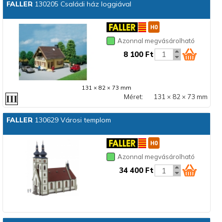
FALLER
130205 Családi ház loggiával
Azonnal megvásárolható
8 100 Ft
131 × 82 × 73 mm
Méret:
131 × 82 × 73 mm
FALLER
130629 Városi templom
Azonnal megvásárolható
34 400 Ft