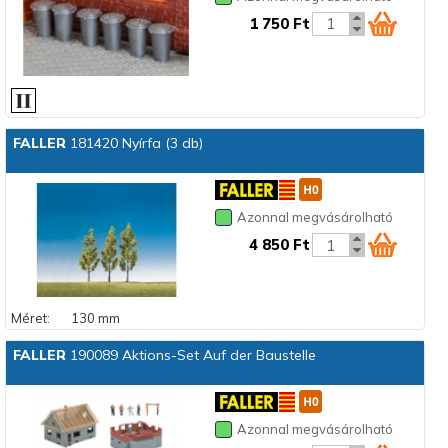
1 750 Ft
FALLER
181420 Nyírfa (3 db)
Azonnal megvásárolható
4 850 Ft
Méret:
130 mm
FALLER
190089 Aktions-Set Auf der Baustelle
Azonnal megvásárolható