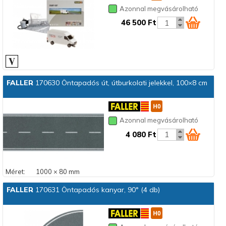
Azonnal megvásárolható
46 500 Ft
FALLER
170630 Öntapadós út, útburkolati jelekkel, 100×8 cm
Azonnal megvásárolható
4 080 Ft
Méret:
1000 × 80 mm
FALLER
170631 Öntapadós kanyar, 90° (4 db)