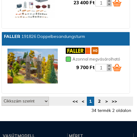
23 400 Ft
FALLER
191826 Doppelbesandungsturm
Azonnal megvásárolható
9 700 Ft
<<
<
1
2
>
>>
34 termék 2 oldalon
VASÚTMODELL
MÉRET