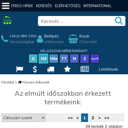
FRISS HÍREK
KERESÉS
ELÉRHETŐSÉG
INTERNATIONAL
Belépés
Kosár
+36 (1) 686-2350
Vevőszolgálat
a fiókomba
(0 termék)
VÁLASSZON MÉRETARÁNYT:
G
H0
H0e
TT
N
Z
egyéb
Letöltések
Főoldal
>
Frissen érkezett
Az elmúlt időszakban érkezett
termékeink:
<<
<
1
2
>
>>
34 termék 2 oldalon