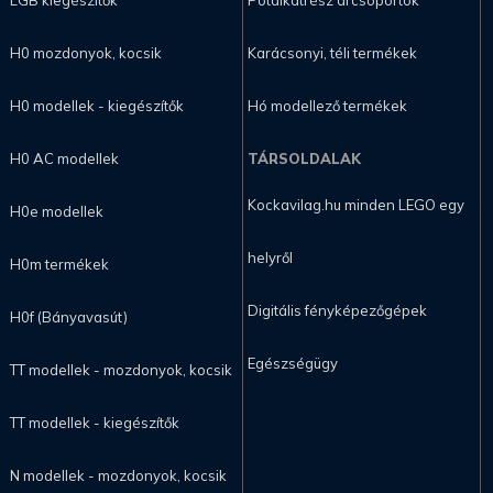
H0 mozdonyok, kocsik
Karácsonyi, téli termékek
H0 modellek - kiegészítők
Hó modellező termékek
H0 AC modellek
TÁRSOLDALAK
Kockavilag.hu minden LEGO egy
H0e modellek
helyről
H0m termékek
Digitális fényképezőgépek
H0f (Bányavasút)
Egészségügy
TT modellek - mozdonyok, kocsik
TT modellek - kiegészítők
N modellek - mozdonyok, kocsik