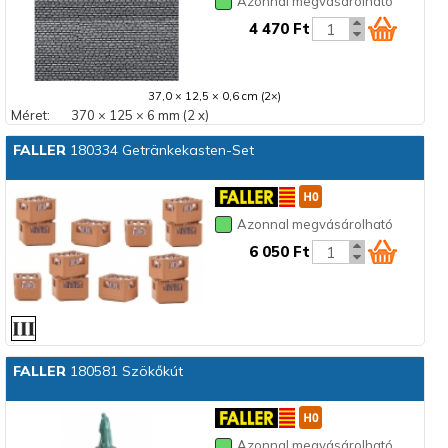
Azonnal megvásárolható
4 470 Ft
37,0 × 12,5 × 0,6 cm (2×)
Méret:
370 × 125 × 6 mm (2 x)
FALLER
180334 Getränkekasten-Set
Azonnal megvásárolható
6 050 Ft
FALLER
180581 Szökőkút
Azonnal megvásárolható