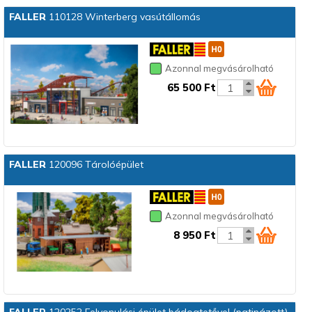
FALLER
110128 Winterberg vasútállomás
Azonnal megvásárolható
65 500 Ft
FALLER
120096 Tárolóépület
Azonnal megvásárolható
8 950 Ft