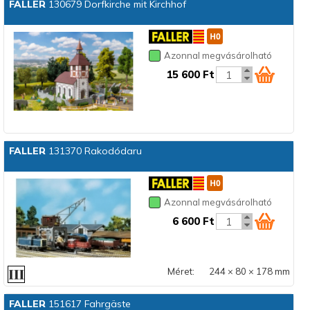
FALLER
130679 Dorfkirche mit Kirchhof
Azonnal megvásárolható
15 600 Ft
FALLER
131370 Rakodódaru
Azonnal megvásárolható
6 600 Ft
Méret:
244 × 80 × 178 mm
FALLER
151617 Fahrgäste