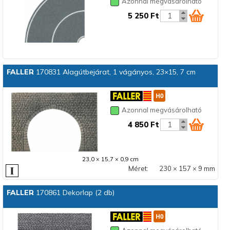
Azonnal megvásárolható
5 250 Ft
FALLER
170831 Alagútbejárat, 1 vágányos, 23×15, 7 cm
Azonnal megvásárolható
4 850 Ft
23,0 × 15,7 × 0,9 cm
Méret:
230 × 157 × 9 mm
FALLER
170861 Dekorlap (2 db)