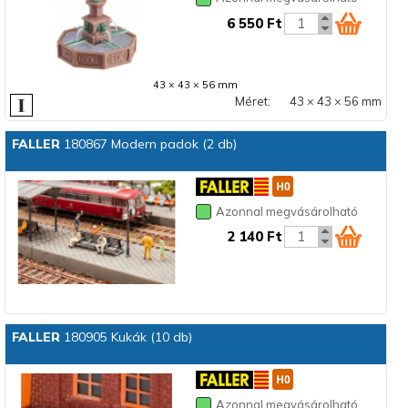
6 550 Ft
43 × 43 × 56 mm
Méret:
43 × 43 × 56 mm
FALLER
180867 Modern padok (2 db)
Azonnal megvásárolható
2 140 Ft
FALLER
180905 Kukák (10 db)
Azonnal megvásárolható