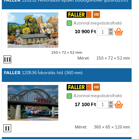
FALLER
120252 Felvonulási épület bádogtetővel (patinázott)
Azonnal megvásárolható
10 900 Ft
150 × 72 × 52 mm
Méret:
150 × 72 × 52 mm
FALLER
120536 Ívbordás híd (360 mm)
Azonnal megvásárolható
17 100 Ft
Méret:
360 × 65 × 120 mm