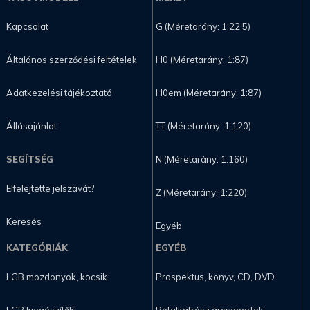
Kapcsolat
G (Méretarány: 1:22.5)
Általános szerződési feltételek
H0 (Méretarány: 1:87)
Adatkezelési tájékoztató
H0em (Méretarány: 1:87)
Állásajánlat
TT (Méretarány: 1:120)
SEGÍTSÉG
N (Méretarány: 1:160)
Elfelejtette jelszavát?
Z (Méretarány: 1:220)
Keresés
Egyéb
KATEGÓRIÁK
EGYÉB
LGB mozdonyok, kocsik
Prospektus, könyv, CD, DVD
LGB kiegészítők
Pótalkatrész árcsoportok