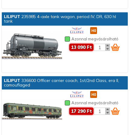
LILIPUT
235985 4-axle tank wagon, period IV, DR, 630 hl
tank
Azonnal megvásárolható
13 090 Ft
LILIPUT
336600 Officer carrier coach, 1st/2nd Class, era II,
camouflaged
Azonnal megvásárolható
17 290 Ft