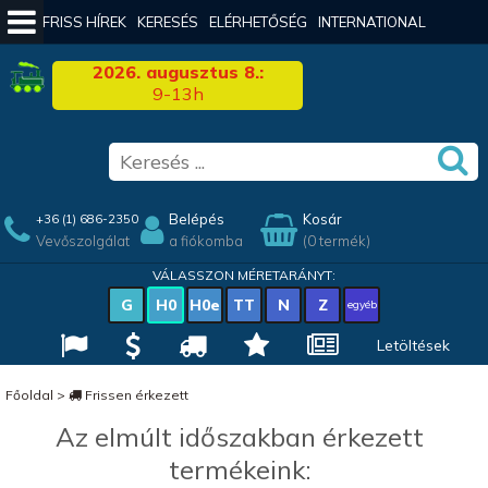
FRISS HÍREK
KERESÉS
ELÉRHETŐSÉG
INTERNATIONAL
2026. augusztus 8.:
9-13h
Belépés
Kosár
+36 (1) 686-2350
Vevőszolgálat
a fiókomba
(0 termék)
VÁLASSZON MÉRETARÁNYT:
G
H0
H0e
TT
N
Z
egyéb
Letöltések
Főoldal
>
Frissen érkezett
Az elmúlt időszakban érkezett
termékeink: