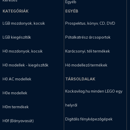
Keresés
Egyéb
KATEGÓRIÁK
EGYÉB
LGB mozdonyok, kocsik
Prospektus, könyv, CD, DVD
LGB kiegészítők
Pótalkatrész árcsoportok
H0 mozdonyok, kocsik
Karácsonyi, téli termékek
H0 modellek - kiegészítők
Hó modellező termékek
H0 AC modellek
TÁRSOLDALAK
Kockavilag.hu minden LEGO egy
H0e modellek
helyről
H0m termékek
Digitális fényképezőgépek
H0f (Bányavasút)