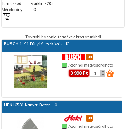
Termékkód:
Märklin 7203
Méretarány:
HO
További hasonló termékek kínálatunkból
BUSCH
1191 Fűnyíró eszközök H0
Azonnal megvásárolható
3 990 Ft
HEKI
6581 Kanyar Beton H0
Azonnal megvásárolható