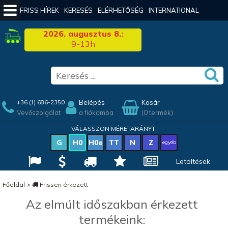
FRISS HÍREK
KERESÉS
ELÉRHETŐSÉG
INTERNATIONAL
2026. augusztus 8.:
9-13h
Belépés
Kosár
+36 (1) 686-2350
Vevőszolgálat
a fiókomba
(0 termék)
VÁLASSZON MÉRETARÁNYT:
G
H0
H0e
TT
N
Z
egyéb
Letöltések
Főoldal
>
Frissen érkezett
Az elmúlt időszakban érkezett
termékeink: