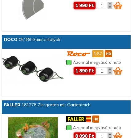
1 990 Ft
ROCO
05189 Gumitartályok
1:87
Azonnal megvásárolható
1 890 Ft
FALLER
181278 Ziergarten mit Gartenteich
Azonnal megvásárolható
8 090 Ft