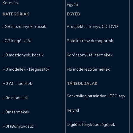
Keresés
Egyéb
KATEGÓRIÁK
EGYÉB
LGB mozdonyok, kocsik
Prospektus, könyv, CD, DVD
LGB kiegészítők
Pótalkatrész árcsoportok
H0 mozdonyok, kocsik
Karácsonyi, téli termékek
H0 modellek - kiegészítők
Hó modellező termékek
H0 AC modellek
TÁRSOLDALAK
Kockavilag.hu minden LEGO egy
H0e modellek
helyről
H0m termékek
Digitális fényképezőgépek
H0f (Bányavasút)