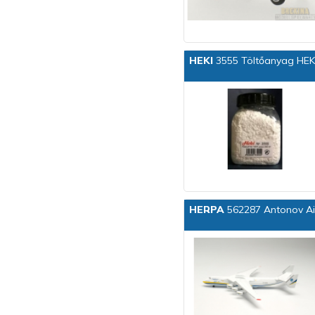
HEKI
3555 Töltőanyag HEK
HERPA
562287 Antonov Air