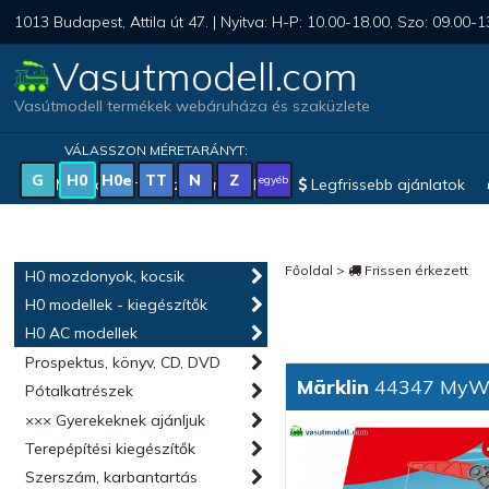
1013 Budapest, Attila út 47. | Nyitva: H-P: 10.00-18.00, Szo: 09.00-1
Vasutmodell.com
Vasútmodell termékek webáruháza és szaküzlete
VÁLASSZON MÉRETARÁNYT:
G
H0
H0e
TT
N
Z
egyéb
Magyar vonatkozású modellek
Legfrissebb ajánlatok
Főoldal
>
Frissen érkezett
H0 mozdonyok, kocsik
H0 modellek - kiegészítők
H0 AC modellek
Prospektus, könyv, CD, DVD
Märklin
44347 MyWor
Pótalkatrészek
××× Gyerekeknek ajánljuk
Terepépítési kiegészítők
Szerszám, karbantartás