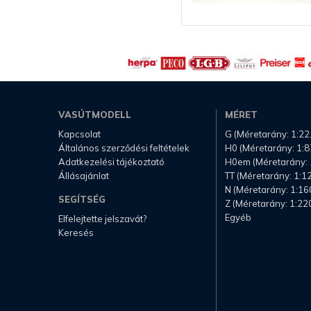
VASÚTMODELL
MÉRET
Kapcsolat
G (Méretarány: 1:22
Általános szerződési feltételek
H0 (Méretarány: 1:8
Adatkezelési tájékoztató
H0em (Méretarány: 
Állásajánlat
TT (Méretarány: 1:1
N (Méretarány: 1:16
SEGÍTSÉG
Z (Méretarány: 1:22
Egyéb
Elfelejtette jelszavát?
Keresés