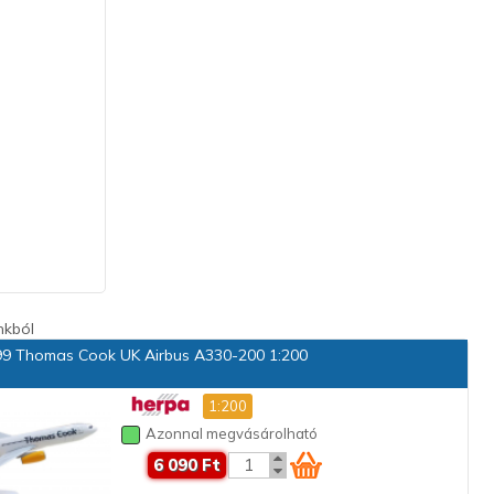
nkból
9 Thomas Cook UK Airbus A330-200 1:200
1:200
Azonnal megvásárolható
6 090 Ft