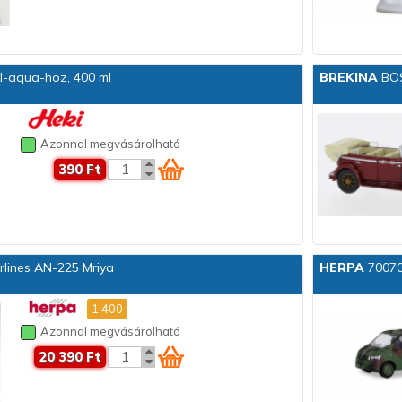
I-aqua-hoz, 400 ml
BREKINA
BOS
Azonnal megvásárolható
390 Ft
lines AN-225 Mriya
HERPA
70070
1:400
Azonnal megvásárolható
20 390 Ft