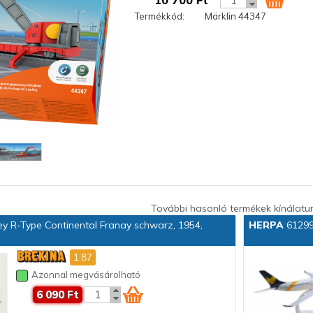
10 700 Ft
Termékkód:
Märklin 44347
További hasonló termékek kínálatu
 R-Type Continental Franay schwarz, 1954,
HERPA
61299
1:87
Azonnal megvásárolható
6 090 Ft