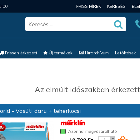
3.00
FRISS HÍREK
KERESÉS
EL
Frissen érkezett
Új termékek
Hírarchívum
Letöltések
Az elmúlt időszakban érkezett
ld - Vasúti daru + teherkocsi
Azonnal megvásárolható