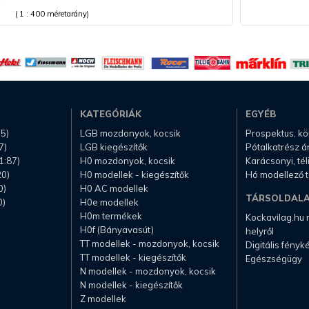
( 1 : 400 méretarány)
KATEGÓRIÁK
EGYÉB
.5)
LGB mozdonyok, kocsik
Prospektus, k
7)
LGB kiegészítők
Pótalkatrész á
1:87)
H0 mozdonyok, kocsik
Karácsonyi, té
20)
H0 modellek - kiegészítők
Hó modellező 
0)
H0 AC modellek
TÁRSOLDAL
0)
H0e modellek
H0m termékek
Kockavilag.hu
H0f (Bányavasút)
helyről
TT modellek - mozdonyok, kocsik
Digitális fény
TT modellek - kiegészítők
Egészségügy
N modellek - mozdonyok, kocsik
N modellek - kiegészítők
Z modellek