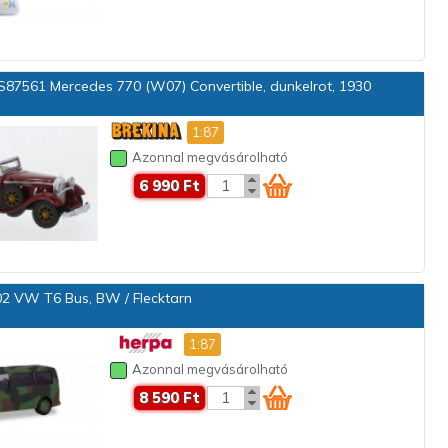
87561 Mercedes 770 (W07) Convertible, dunkelrot, 1930
1:87
Azonnal megvásárolható
6 990 Ft
2 VW T6 Bus, BW / Flecktarn
1:87
Azonnal megvásárolható
8 590 Ft