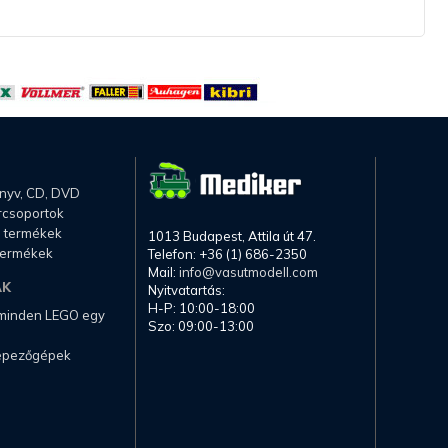
önyv, CD, DVD
rcsoportok
li termékek
1013 Budapest, Attila út 47.
termékek
Telefon: +36 (1) 686-2350
Mail:
info@vasutmodell.com
AK
Nyitvatartás:
H-P: 10:00-18:00
 minden LEGO egy
Szo: 09:00-13:00
képezőgépek