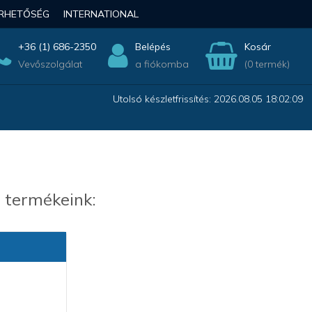
ÉRHETŐSÉG
INTERNATIONAL
+36 (1) 686-2350
Belépés
Kosár
Vevőszolgálat
a fiókomba
(0 termék)
Utolsó készletfrissítés: 2026.08.05 18:02:09
 termékeink: